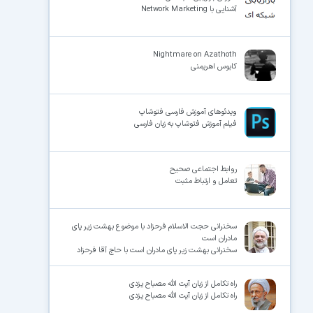
آشنایی با Network Marketing
Nightmare on Azathoth
کابوس اهریمنی
ویدئوهای آموزش فارسی فتوشاپ
فیلم آموزش فتوشاپ به زبان فارسی
روابط اجتماعی صحیح
تعامل و ارتباط مثبت
سخنرانی حجت الاسلام فرحزاد با موضوع بهشت زیر پای
مادران است
سخنرانی بهشت زیر پای مادران است با حاج آقا فرحزاد
راه تکامل از زبان آیت الله مصباح یزدی
راه تکامل از زبان آیت الله مصباح یزدی