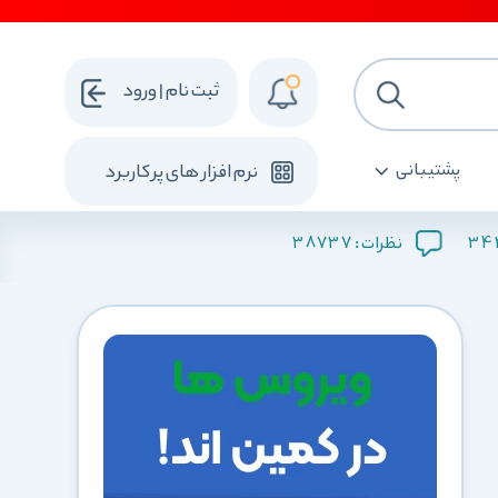
ثبت نام | ورود
پشتیبانی
نرم افزار های پرکاربرد
38737
34
نظرات :