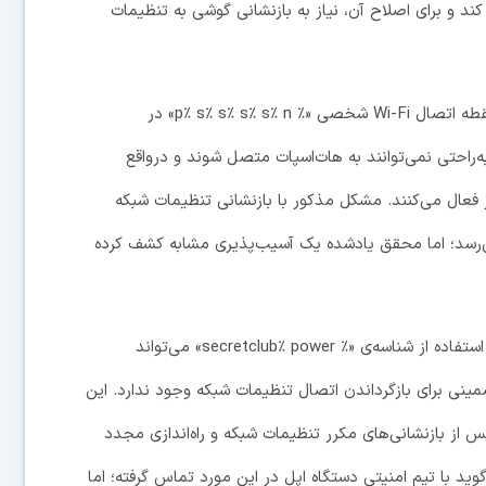
ل کند و برای اصلاح آن، نیاز به بازنشانی گوشی به تنظیمات
ماه گذشته کارل شو، محقق امنیتی، با استفاده از نام نقطه اتصال Wi-Fi شخصی «٪ p٪ s٪ s٪ s٪ s٪ n» در
شی‌های اپل به‌راحتی نمی‌توانند به هات‌اسپات متصل شوند و درواقع
اً غیر فعال می‌کنند. مشکل مذکور با بازنشانی تنظیمات شبکه
نمی‌رسد؛ اما محقق یادشده یک آسیب‌پذیری مشابه کشف کرده
به گزارش اپل‌اینسایدر و با استناد به توییت جدید شو، استفاده از شناسه‌ی «٪ secretclub٪ power» می‌تواند
مینی برای بازگرداندن اتصال تنظیمات شبکه وجود ندارد. این
ز بازنشانی‌های مکرر تنظیمات شبکه و راه‌اندازی مجدد
ید با تیم امنیتی دستگاه اپل در این مورد تماس گرفته؛ اما