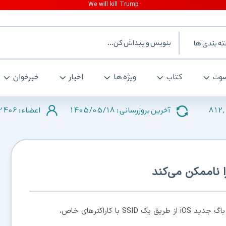
ه بندی ها
وت
کتاب
ویژه ها
اخبار
خبرخوان
2406
1405/05/18
812
آخرین بروزرسانی :
اعضاء :
طبق گفته‌ی یک محقق امنیتی، باگ جدید iOS از طریق یک SSID با کاراکترهای خاص،