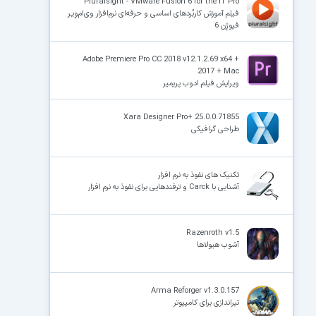
Pluralsight - VMware Fusion 6 for the IT Pro
فیلم آموزش کاربُردهای اساسی و حرفه‌ای نرم‌افزار وی‌ام‌وِیـر
فیوژِن 6
Adobe Premiere Pro CC 2018 v12.1.2.69 x64 +
2017 + Mac
ویرایش فیلم ادوب پریمیر
Xara Designer Pro+ 25.0.0.71855
طراحی گرافیکی
تکنیک های نفوذ به نرم افزار
آشنایی با Carck و ترفندهایی برای نفوذ به نرم افزار
Razenroth v1.5
آشوب هیولاها
Arma Reforger v1.3.0.157
تیراندازی برای کامپیوتر