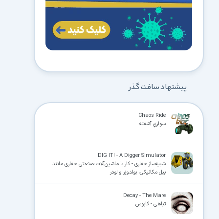
پیشنهاد سافت گذر
Chaos Ride
سواریِ آشفته
DIG IT! - A Digger Simulator
شبیه‌ساز حفاری - کار با ماشین‌آلات صنعتی حفاری مانند
بیل مکانیکی، بولدوزر و لودر
Decay - The Mare
تباهی - کابوس