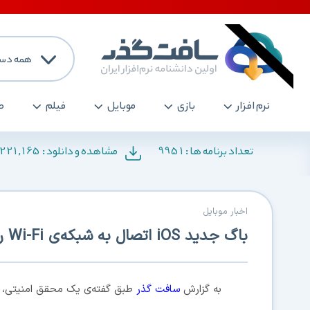
همه دست
نرم افزار
بازی
موبایل
فیلم
ص
,221,165
9951
تعداد برنامه ها :
مشاهده و دانلود :
اخبار موبایل
باگ جدید iOS اتصال به شبکه‌ی Wi-Fi را ناممکن می‌کند
به گزارش
سافت گذر