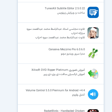
TunesKit Subtitle Editor 2.5.0.22
ساخت و ویرایش زیرنویس
تلاوت مجلسی استاد عبدالباسط محمد عبدالصمد سوره
مبارکه احزاب
تلاوت عبدالباسط محمد عبدالصمد سوره احزاب
Conceiva Mezzmo Pro 6.0.6.0
مدیا سرور ویندوز مزمو
آموزش تصویری Xilisoft DVD Ripper Platinum
آموزش ایکسیلی سافت دی وی دی ریپر
Volume Control 5.5.0 Premium for Android +4.4
کنترل ولووم
RocketBirds - Hardboiled Chicken