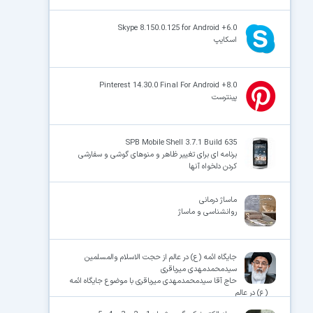
Skype 8.150.0.125 for Android +6.0
اسکایپ
Pinterest 14.30.0 Final For Android +8.0
پینترست
SPB Mobile Shell 3.7.1 Build 635
برنامه ای برای تغییر ظاهر و منوهای گوشی و سفارشی
کردن دلخواه آنها
ماساژ درمانی
روانشناسی و ماساژ
جایگاه ائمه (ع) در عالم از حجت الاسلام والمسلمین
سیدمحمدمهدی میرباقری
حاج آقا سیدمحمدمهدی میرباقری با موضوع جایگاه ائمه
(ع) در عالم