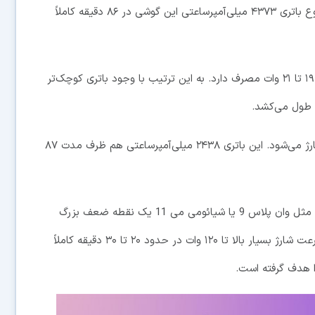
نزدیک می‌شویم این سرعت کاهش خواهد یافت. در مجموع باتری ۴۳۷۳ میلی‌آمپرساعتی این گوشی در ۸۶ دقیقه کاملاً
شارژر ایفون 13 اما در بیشترین حالت چیزی در حدود ۱۹ تا ۲۱ وات مصرف دارد. به این ترتیب با وجود باتری کوچک‌تر
در نهایت آیفون 13 مینی با سرعت بیشینه ۱۵ وااتی شارژ می‌شود. این باتری ۲۴۳۸ میلی‌آمپرساعتی هم ظرف مدت ۸۷
شاید بگویید سرعت شارژ پایین آیفون نسبت به رقبایی مثل وان پلاس 9 یا شیائومی می 11 یک نقطه ضعف بزرگ
است. رقبای اپل می‌توانند با باتری حتی بزرگ‌تر به لطف سرعت شارژ بسیار بالا تا ۱۲۰ وات در حدود ۲۰ تا ۳۰ دقیقه کاملاً
را هدف گرفته است.