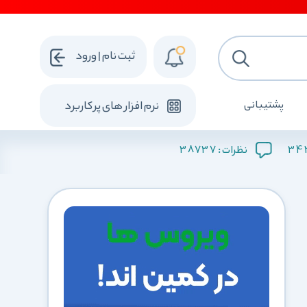
ثبت نام | ورود
پشتیبانی
نرم افزار های پرکاربرد
38737
34
نظرات :