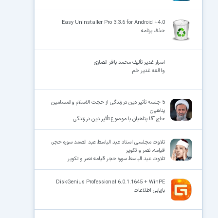
Easy Uninstaller Pro 3.3.6 for Android +4.0
حذف برنامه
اسرار غدیر تألیف محمد باقر انصاری
واقعه غدیر خم
5 جلسه تأثیر دین در زندگی از حجت الاسلام والمسلمین
پناهیان
حاج آقا پناهیان با موضوع تأثیر دین در زندگی
تلاوت مجلسی استاد عبد الباسط عبد الصمد سوره حجر،
قیامه، نصر و تکویر
تلاوت عبد الباسط سوره حجر قیامه نصر و تکویر
DiskGenius Professional 6.0.1.1645 + WinPE
بازیابی اطلاعات