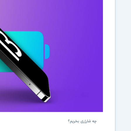
چه شارژری بخریم؟