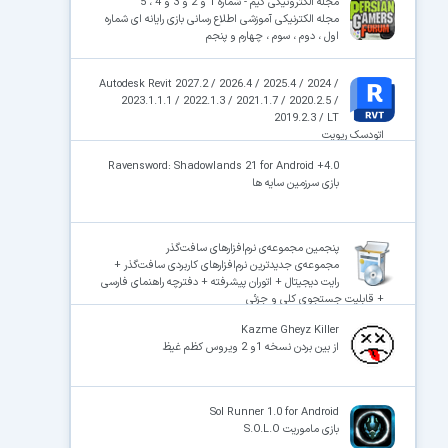
مجله الکترونیکی گیم - شماره 1 و 2 و 3 و 4 ، 5
مجله الکترنیکی آموزشی اطلاع رسانی بازی رایانه ای شماره
اول ، دوم ، سوم ، چهارم و پنجم
Autodesk Revit 2027.2 / 2026.4 / 2025.4 / 2024 /
2023.1.1.1 / 2022.1.3 / 2021.1.7 / 2020.2.5 /
2019.2.3 / LT
اتودسک ریویت
Ravensword: Shadowlands 21 for Android +4.0
بازی سرزمین سایه ها
پنجمین مجموعه‌ی نرم‌افزارهای سافت‌گذر
مجموعه‌ی جدیدترین نرم‌افزارهای کاربردی سافت‌گذر +
رایت دیجیتال + اتوران پیشرفته + دفترچه راهنمای فارسی
+ قابلیت جستجوی کلی و جزئی
Kazme Gheyz Killer
از بین بردن نسخه 1و 2 ویروس کظم غیظ
Sol Runner 1.0 for Android
بازی ماموریت S.O.L.O