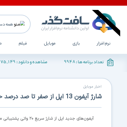
همه دست
نرم افزار
بازی
موبایل
فیلم
ص
175,149
9948
تعداد برنامه ها :
مشاهده و دانلود :
اخبار موبایل
شارژ آیفون 13 اپل از صفر تا صد درصد حدود ۹۰ دقیقه طول می‌کشد