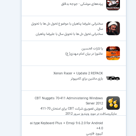
پرنده‌های موشکی - جوجه‌ بدقلق
سخنرانی علیرضا پناهیان با موضوع تحول دل ها با تحویل
سال
سخنرانی تحول دل ها با تحویل سال با علیرضا پناهیان
یا لثارات الحسین
عاشورا در بیان امام مهدی(ع)
Xenon Racer + Update 2 REPACK
بازی ماشین برای کامپیوتر
CBT Nuggets 70-411 Administering Windows
Server 2012
آموزش تصویری شرکت CBT برای امتحان 70-411
مایکروسافت در مورد ویندوز سرور 2012
ai.type Keyboard Plus + Emoji 9.6.2.0 for Android
+4.0
کیبورد فارسی