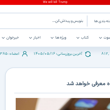
ه بندی ها
وت
کتاب
ویژه ها
اخبار
خبرخوان
385
1405/05/16
812,
آخرین بروزرسانی :
اعضاء :