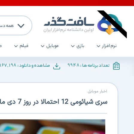
همه دست
نرم افزار
بازی
موبایل
فیلم
ص
167,198
9948
تعداد برنامه ها :
مشاهده و دانلود :
اخبار موبایل
سری شیائومی 12 احتمالا در روز 7 دی ماه معرفی خواهد شد