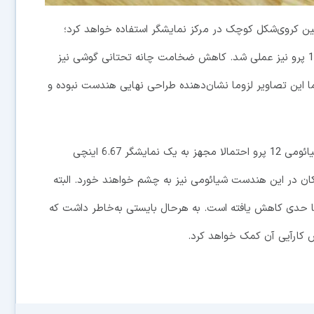
وربین کروی‌شکل کوچک در مرکز نمایشگر استفاده خواهد کرد؛
سناریویی که پیش‌تر در خصوص اسمارت‌فون شیائومی 11T پرو نیز عملی شد. کاهش ضخامت چانه تحتانی گوشی نیز
اما این تصاویر لزوما نشان‌دهنده طراحی نهایی هندست نبوده و
تصویر این محافظ نمایشگر فرضی نشان می‌دهد که شیائومی 12 پرو احتمالا مجهز به یک نمایشگر 6.67 اینچی
کان در این هندست شیائومی نیز به چشم خواهند خورد. البته
 تا حدی کاهش یافته است. به هرحال بایستی به‌خاطر داشت که
یش کارآیی آن کمک خواهد کرد.