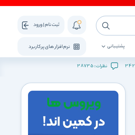
ثبت نام | ورود
پشتیبانی
نرم افزار های پرکاربرد
38735
342
نظرات :