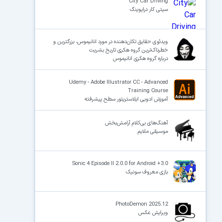
City Car Driving
سیتی کار درایوینگ
ویدئوی حقایق تکان‌دهنده در مورد انانیموس، بزرگترین و
خطرناک‌ترین گروه هکری تاریخ بشریت
درباره گروه هکری انانیموس
Udemy - Adobe Illustrator CC - Advanced
Training Course
آموزش ادوبی ایلاستریتور سطح پیشرفته
آهنگ‌های بی‌کلام آرامش‌بخش
موسیقی ملایم
Sonic 4 Episode II 2.0.0 for Android +3.0
بازی معروف سونیک
PhotoDemon 2025.12
ویرایش عکس