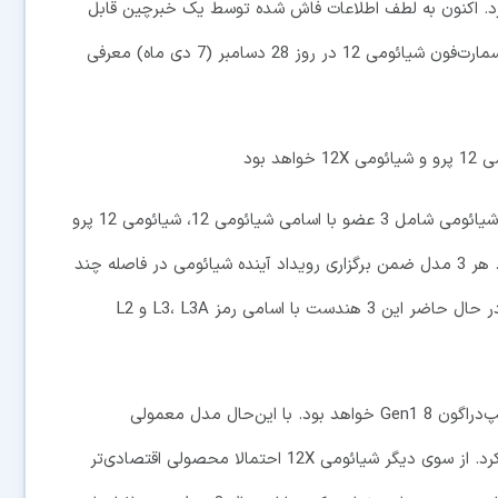
گون 8 Gen1 را عرضه خواهد کرد. اکنون به لطف اطلاعات فاش شده توسط یک خبرچین قابل
اعتماد با شناسه Digital Chat Station به‌نظر می‌رسد که اسمارت‌فون شیائومی 12 در روز 28 دسامبر (7 دی ماه) معرفی
شخص خبرچین ادعا می‌کند که خانواده پرچم‌دار آینده شیائومی شامل 3 عضو با اسامی شیائومی 12، شیائومی 12 پرو
(یا احتمالا شیائومی 12 اولترا) و شیائومی 12X خواهد بود. هر 3 مدل ضمن برگزاری رویداد آینده شیائومی در فاصله چند
روز مانده به آغاز سال میلادی جدید معرفی خواهند شد. در حال حاضر این 3 هندست با اسامی رمز L3، L3A و L2
هندست مدل پرو به احتمال فراوان مجهز به تراشه اسنپ‌دراگون 8 Gen1 خواهد بود. با این‌حال مدل معمولی
شیائومی 12 نیز احتمالا از تراشه مشابهی استفاده خواهد کرد. از سوی دیگر شیائومی 12X احتمالا محصولی اقتصادی‌تر