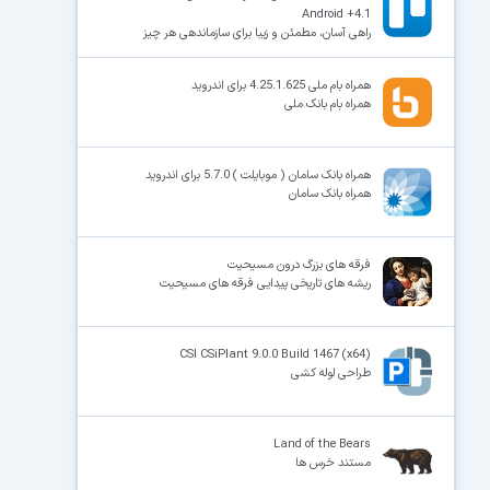
Android +4.1
راهی آسان، مطمئن و زیبا برای سازماندهی هر چیز
همراه بام ملی 4.25.1.625 برای اندروید
همراه بام بانک ملی
همراه بانک سامان ( موبایلت ) 5.7.0 برای اندروید
همراه بانک سامان
فرقه های بزرگ درون مسیحیت
ریشه های تاریخی پیدایی فرقه های مسیحیت
CSI CSiPlant 9.0.0 Build 1467 (x64)
طراحی لوله کشی
Land of the Bears
مستند خرس ها