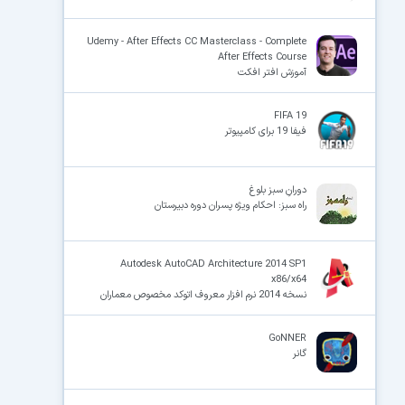
Udemy - After Effects CC Masterclass - Complete
After Effects Course
آموزش افتر افکت
FIFA 19
فیفا 19 برای کامپیوتر
دورانِ سبز بلوغ
راه سبز: احکام ویژه پسران دوره دبیرستان
Autodesk AutoCAD Architecture 2014 SP1
x86/x64
نسخه 2014 نرم افزار معروف اتوکد مخصوص معماران
GoNNER
گانر