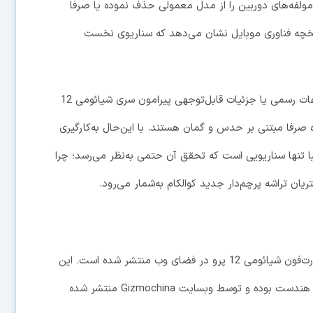
هندست احتمالا یکی از مولفه‌های دوربین را از مدل معمولی حذف نموده یا صرفا
اریخچه فناوری موبایل نشان می‌دهد که سناریوی نخست
با این‌حال شایان به ذکر است که تاکنون هیچ‌گونه اطلاعات رسمی یا جزئیات قابل‌توجهی پیرامون سری شیائومی 12
ه صرفا مبتنی بر حدس و گمان هستند. با این‌حال به‌کارگیری
ران‌قیمت‌تر تقریبا تنها سناریویی است که تحقق آن حتمی به‌نظر می‌رسد؛ چرا
ان تراشه پرچم‌دار جدید کوالکام به‌شمار می‌رود.
اخیرا تصاویری از محافظ نمایشگر تولید شده برای اسمارت‌فون شیائومی 12 پرو در فضای وب منتشر شده است. این
تصویر دربردارنده جزئیاتی پیرامون برخی مشخصات بالقوه هندست بوده و توسط وبسایت Gizmochina منتشر شده