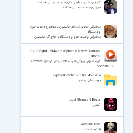
گلچین بهترین مولودی های سید مجید بنی فاطمه
مولودی سید مجید بنی فاطمه
سخنرانی حجت الاسلام حکیمیان با موضوع وحدت حوزه
و دانشگاه
سخنرانی وحدت حوزه و دانشگاه با حاج آقا حکیمیان
PluralSight - VMware vSphere 5.5 New Features
Tutorial
فیلم‌ آموزش ویژگی‌ها و امکانات جدید نرم‌افزار VMware
vSphere 5.5
ExplorerPatcher 26100.8457.70.4
بهینه سازی ویندوز
Just Shapes & Beats
اکشن
Xanadu Next
زانادو نکست