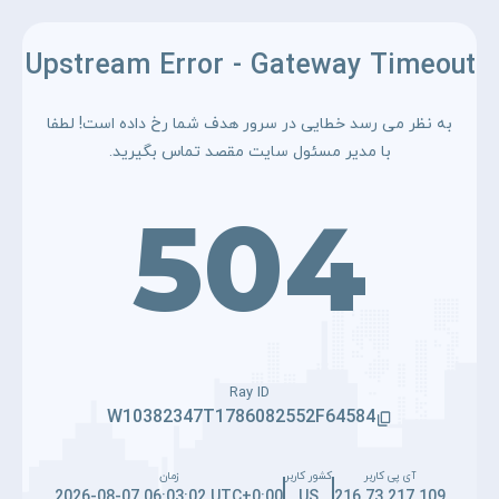
Upstream Error - Gateway Timeout
به نظر می رسد خطایی در سرور هدف شما رخ داده است! لطفا
با مدیر مسئول سایت مقصد تماس بگیرید.
504
Ray ID
W10382347T1786082552F64584
آی پی کاربر
کشور کاربر
زمان
2026-08-07 06:03:02 UTC+0:00
US
216.73.217.109