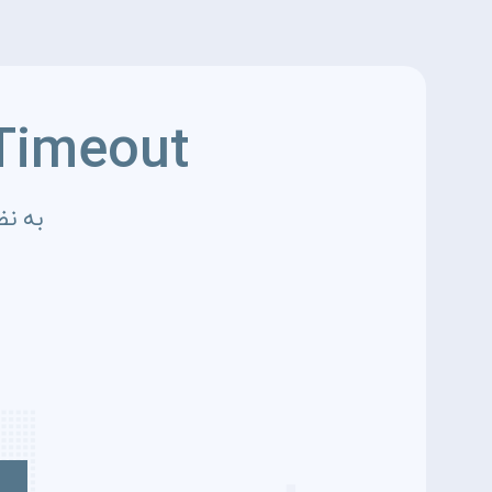
Timeout
به نظ
4