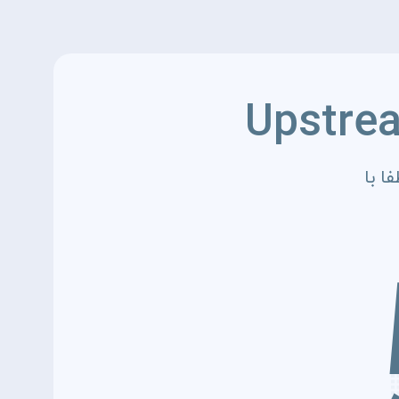
Upstre
ا با