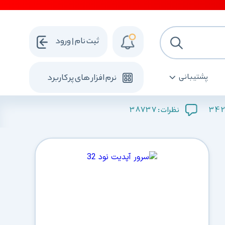
ثبت نام | ورود
پشتیبانی
نرم افزار های پرکاربرد
38737
342
نظرات :