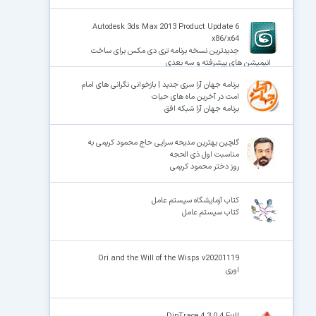
Autodesk 3ds Max 2013 Product Update 6
x86/x64
جدیدترین نسخه برنامه تری دی مکس برای ساخت
انیمیشن های پیشرفته و سه بعدی
برنامه جهان آرا سری جدید | بازخوانی نگرانی های امام
امت در آخرین ماه های حیات
برنامه جهان آرا شبکه افق
گلچین بهترین مدیحه سرایی حاج محمود کریمی به
مناسبت اول ذی الحجه
روز دختر محمود کریمی
کتاب آزمایشگاه سیستم عامل
کتاب سیستم عامل
Ori and the Will of the Wisps v20201119
اوری