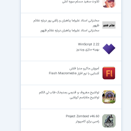
تلاوت سعید مسلم سوره اعلی
سخنرانی استاد علیرضا پناهیان و رائفی پور درباره علائم
ظهور
سخنرانی استاد علیرضا پناهیان درباره علائم ظهور
WinScript 2.22
بهینه سازی ویندوز
آموزش ماکرو مدیا فلش
آشنایی با نرم افزار Flash Macromedia
تواشیح معروف و قدیمی بمدیحک طاب لی الکلم
تواشیح ملاباسم کربلایی
Project Zomboid v46.60
زامبی برای کامپیوتر