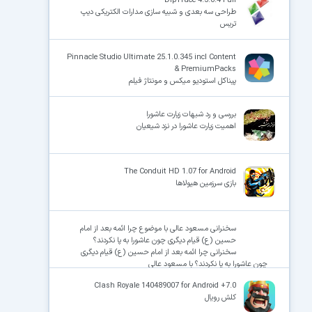
DipTrace 4.3.0.4 Full
طراحی سه بعدی و شبیه سازی مدارات الکتریکی دیپ
تریس
Pinnacle Studio Ultimate 25.1.0.345 incl Content
& PremiumPacks
پیناکل استودیو میکس و مونتاژ فیلم
بررسی و رد شبهات زیارت عاشورا
اهمیت زیارت عاشورا در نزد شیعیان
The Conduit HD 1.07 for Android
بازی سرزمین هیولاها
سخنرانی مسعود عالی با موضوع چرا ائمه بعد از امام
حسین (ع) قیام دیگری چون عاشورا به پا نکردند؟
سخنرانی چرا ائمه بعد از امام حسین (ع) قیام دیگری
چون عاشورا به پا نکردند؟ با مسعود عالی
Clash Royale 140489007 for Android +7.0
کلش رویال