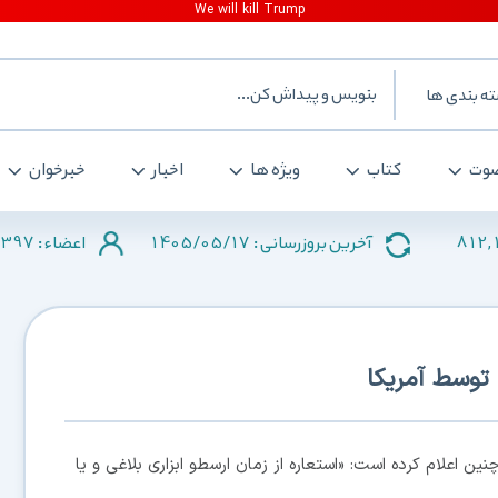
ه بندی ها
وت
کتاب
ویژه ها
اخبار
خبرخوان
397
1405/05/17
812,
آخرین بروزرسانی :
اعضاء :
 توسط آمریکا
ین اعلام کرده است: «استعاره از زمان ارسطو ابزاری بلاغی و یا