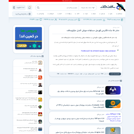
ثبت نام | ورود
همه دسته بندی ها
نرم افزار
بازی
موبایل
فیلم
صوت
کتاب
ویژه ها
اخبار
خبرخوان
پشتیبانی
نرم افزار های پرکاربرد
38739
342415
1405/05/18
812,248,180
9953
تعداد برنامه ها :
مشاهده و دانلود :
آخرین بروزرسانی :
اعضاء :
نظرات :
اخبار نرم افزار
دختر ۱۵ ساله انگلیسی قهرمان مسابقات جهانی اکسل مایکروسافت
یک دختر ۱۵ ساله انگلیسی موفق به قهرمانی در مسابقات جهانی برنامه اکسل شرکت مایکروسافت شد.
اگر چه باورنکردنی به نظر می‌رسد اما این دختر ۱۵ ساله موفق شده است از میان ۲۲۸ هزار شرکت‌کننده این رتبه را از
آن خود کند.
مرحله پایانی این رقابت‌ها در سن‌دیگو کالیفورنیا برگزار شد جائیکه ربکا ریکوود از منطقه کمبریج‌شایر انگلیس نوانست
پیشنهاد سافت گذر
با پاسخ درست به تمامی سوالات در مدت زمان مقرر و با استفاده از اکسل ۲۰۰۷ مقام اول را به خود اختصاص دهد.
امثال و حکم
آشنایی با ضرب المثل های فارسی
ربکا ریکوود با کسب مقام اول توانست جایزه ۵ هزار دلاری این مسابقات را کسب کند تا شاید با آن ۴۱ بار آفیس ۲۰۰۷
خود را به آفیس ۲۰۱۰ ارتقاء دهد!
K-9 Mail 6.302 for Android +4.0
مدیریت انواع ایمیل
نظرتان را ثبت کنید
کد خبر:
5794
گروه خبری:
اخبار نرم افزار
منبع خبر:
فارنت
تاریخ خبر:
1390/05/15
تعداد مشاهده:
1780
Directory Monitor Pro 2.16.0
نظارت بر دایرکتوری و فایل های شبکه
اخبار مرتبط با این خبر
سخنرانی استاد رائفی پور در زمینه تربیت فرزند
تربیت فرزند
اخبار نرم افزار
Drift Streets Japan
BATorrent 4.4.1 منتشر شد؛ رفع مشکل اجرای ویندوز و امکانات حرفه‌ای برای
دریفت کردن در خیابان‌های ژاپن
دانلود تورنت!
Cut the Rope Time Travel 1.11.0 for Android +2.3
بازی طناب را ببر نسخه سفر در زمان (ابدیت نسخه HD)
اخبار نرم افزار
Ocenaudio 3.20.0 منتشر شد؛ ویرایشگر صوتی محبوب با پشتیبانی از VST3 و
آموزش تصویری حل مکعب روبیک
قابلیت‌های جدید!
حل مکعب روبیک
Cooking Academy Fire and Knives
اخبار نرم افزار
شبیه‌ساز آشپزی | مدرسه‌ی پُخت و پَز - آتش و چاقو
VUPlayer 4.24 منتشر شد؛ پخش‌کننده صوتی محبوب ویندوز سریع‌تر و بهینه‌تر از
Warhammer 40,000 Sanctus Reach - Sons of
همیشه!
Cadia
استراتژیک زمان واقعی
Intergraph PV Elite 2019 SP1 21.00.01 / 2018
اخبار نرم افزار
SP2 v20.00.02
طراحی و تحلیل مخازن تحت فشار پی وی الایت
Imagine 2.6.0 منتشر شد؛ نمایشگر و ویرایشگر سبک، سریع و قابل حمل تصاویر