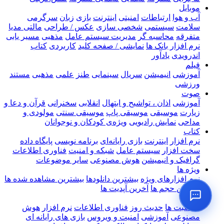
موبایل
آب و هوا
ارتباطات
امنیتی
اینترنت
بازی
زبان
سرگرمی
سلامت
سیستمی
شخصی سازی
عکس / طراحی
مالتی مدیا
متفرقه
محاسبه گر
مدیریت سیستم عامل
مذهبی
مسیر یابی
نرم افزار بانک ها
نمایشی / صفحه کلید
کاربردی
کتاب
اندرویدی
یادآور
فیلم
آموزشی
انیمیشن
سریال
سینمایی
طنز
علمی
مذهبی
مستند
ورزشی
صوت
آموزشی
اذان ، تواشیح و ابتهال
انقلابی
سخنرانی
قرآن و دعا و
زیارت
موسیقی
موسیقی پاپ
موسیقی سنتی
مولودی و
مداحی
نمایش رادیویی
ویژه‌ی کودکان و نوجوانان
کتاب
نرم افزار
اینترنت
بازی رایانه‌ای
برنامه نویسی
پایگاه داده
سخت افزار
سیستم عامل
شبکه و امنیت
فناوری اطلاعات
گرافیک و انیمیشن
هوش مصنوعی
سایر موضوعات
ویژه ها
نرم افزارهای ویژه
بیشترین دانلودها
بیشترین مشاهده شده ها
بالاترین حجم ها
آخرین آپدیت ها
اخبار
مناسبت ها
حدیث روز
فناوری اطلاعات
نرم افزار
هوش
مصنوعی
آموزشی
امنیت و ویروس
بازی های رایانه ای