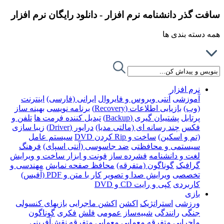
سافت گذر دانشنامه نرم افزار - دانلود رایگان نرم افزار
همه دسته بندی ها
نرم افزار
آموزشی
آنتی ویروس و فایروال
ایرانی (فارسی)
اینترنت
(وب)
بازیابی اطلاعات (Recovery)
برنامه نویسی
بهینه ساز
پرتابل
پشتیبان گیری (Backup)
تبدیل کننده فرمت ها
تلفن و
فکس
چند رسانه ای (مالتی مدیا)
درایور (Driver)
زیبا سازی
(تم و اسکین)
ساخت و Rip کردن DVD
سیستم عامل
سیستمی و محافظتی
ضد جاسوسی (آنتی اسپای)
فرهنگ
لغت و دانشنامه
فشرده ساز
فونت و ابزار ساخت و ویرایش
گرافیک
گوناگون (متفرقه)
محافظ صفحه نمایش
مهندسی و
تخصصی
ویرایش صدا و تصویر
کار با متن و PDF (آفیس)
کاربردی
کپی و رایت CD و DVD
بازی
ورزشی
استراتژیک
اکشن
اکشن ماجرایی
بازیهای کنسولی
جنگی
رانندگی
شبیه‌ساز
عمومی
فلش
فکری
گوناگون
ماجرایی
متفرقه
معمایی
معمایی متفرقه
نقش‌آفرینی