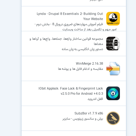
Lynda - Drupal 8 Essentials 2- Building Out
Your Website
فیلم آموزش مهارت‌های ضروری دروپال 8 - بخش دوم -
امور مهم و تکمیلی بعد از ساخت وبسایت
مجموعه قوانین ساختار واژه‌ها، جمله‌ها، واج‌ها و آواها و
معناها
دستور زبان انگلیسی به زبان ساده
WinMerge 2.16.38
مقایسه و ادغام فایل ها و پوشه ها
IObit Applock: Face Lock & Fingerprint Lock
v2.5.0 Pro for Android +4.0.3
قفل اندروید
SubzBor v1.7.9 x86
برش و سانسور زیرنویس - سابزبر