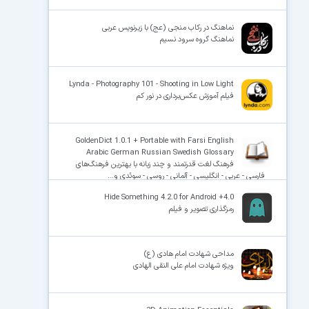
نماهنگ در رکاب منجی (عج) با زیرنویس عربی
نماهنگ گروه سرود نسیم
Lynda - Photography 101 - Shooting in Low Light
فیلم آموزش عکس‌برداری در نور کم
GoldenDict 1.0.1 + Portable with Farsi English
Arabic German Russian Swedish Glossary
فرهنگ لغت قدرتمند و چند زبانه با بهترین فرهنگ‌های
فارسی - عربی - انگلیسی - آلمانی - روسی - سوئدی و...
Hide Something 4.2.0 for Android +4.0
رمزگذاری تصویر و فیلم
مداحی شهادت امام هادی (ع)
ویژه شهادت امام علی النقی الهادی