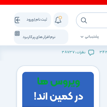
ثبت نام | ورود
پشتیبانی
نرم افزار های پرکاربرد
38737
34
نظرات :