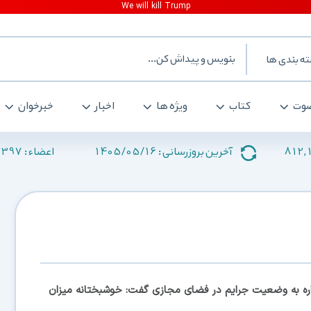
ه بندی ها
وت
کتاب
ویژه ها
اخبار
خبرخوان
2397
1405/05/16
812,
آخرین بروزرسانی :
اعضاء :
اره به وضعیت جرایم در فضای مجازی گفت: خوشبختانه میزان