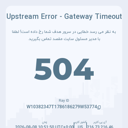
Upstream Error - Gateway Timeout
به نظر می رسد خطایی در سرور هدف شما رخ داده است! لطفا
با مدیر مسئول سایت مقصد تماس بگیرید.
504
Ray ID
W10382347T1786186279W53774
آی پی کاربر
کشور کاربر
زمان
2026-08-08 10:51:50 UTC+0:00
US
216.73.216.46