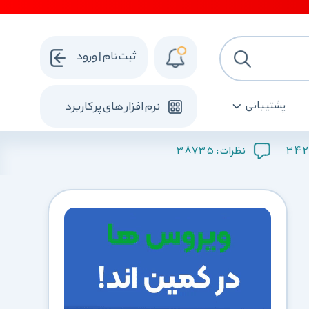
ثبت نام | ورود
پشتیبانی
نرم افزار های پرکاربرد
38735
342
نظرات :