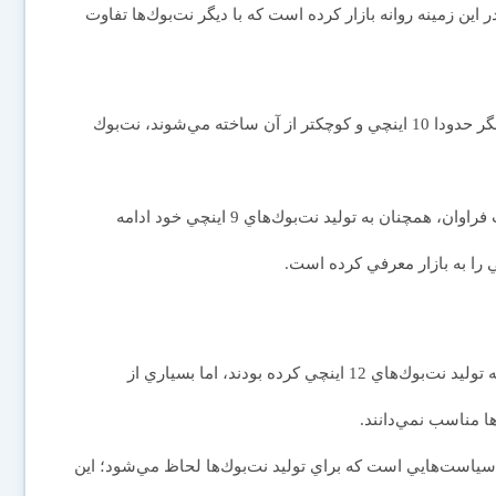
ين زمينه روانه بازار كرده است كه با ديگر نت‌بوك‌ها تفاوت
به نقل از سي‌نت، در حالي كه بيشتر نت‌بوك‌ها با نمايشگر حدودا 10 اينچي و كوچكتر از آن ساخته مي‌شوند، نت‌بوك
شركت دل در ماه ژوئن اعلام كرده بود كه با وجود مشكلات فراوان، همچنان به توليد نت‌بوك‌هاي 9 اينچي خود ادامه
پيش از اين شركت‌هاي سامسونگ، لنوو و اچ‌پي نيز اقدام به توليد نت‌بوك‌هاي 12 اينچي كرده بودند، اما بسياري از
سياست‌هايي است كه براي توليد نت‌بوك‌ها لحاظ مي‌شود؛ اين