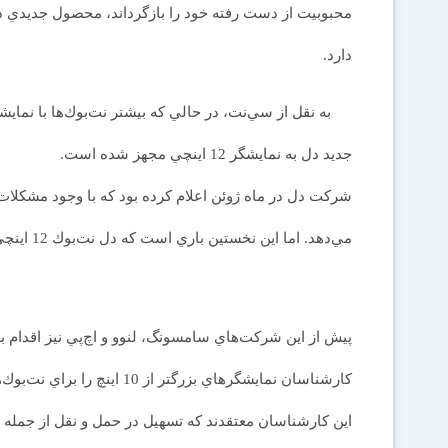
محبوبيت از دست رفته خود را بازگرداند، محصول جديدي در ا
دارد.
جديد دل به نمايشگر 12 اينچي مجهز شده است.
مي‌دهد. اما اين نخستين باري است كه دل نت‌بوك 12 اينچي را به بازار معرفي كرده است.
كارشناسان نمايشگرهاي بزرگتر از 10 اينچ را براي نت‌بوك‌ها مناسب نمي‌دانند.
اين كارشناسان معتقدند كه تسهيل در حمل و نقل از جمله 