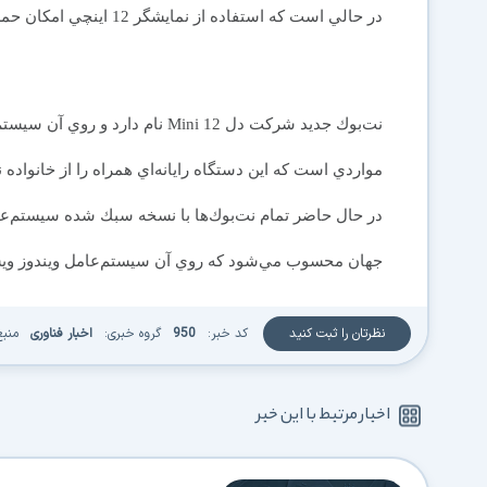
در حالي است كه استفاده از نمايشگر 12 اينچي امكان حمل و نقل آسان نت‌بوك را فراهم نمي‌كند.
نت‌بوك جديد شركت دل Mini 12 نام 
مواردي است كه اين دستگاه رايانه‌اي همراه را از خانواده ن
جهان محسوب مي‌شود كه روي آن سيستم‌عامل ويندوز و
نظرتان را ثبت کنید
کد خبر:
950
گروه خبری:
اخبار فناوری
منبع
اخبار مرتبط با این خبر