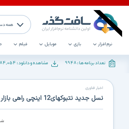
همه دست
نرم افزار
بازی
موبایل
فیلم
ص
184,054
9948
تعداد برنامه ها :
مشاهده و دانلود :
اخبار فناوری
نسل جدید نتبوکهای12 اینچی راهی بازار میشود