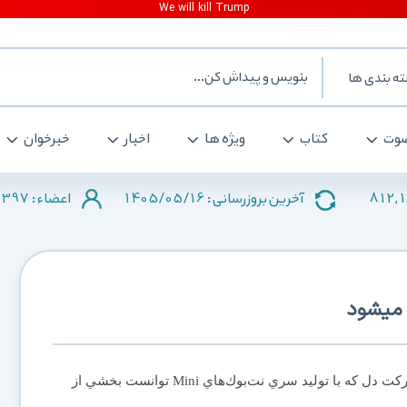
ه بندی ها
وت
کتاب
ویژه ها
اخبار
خبرخوان
2397
1405/05/16
812,
آخرین بروزرسانی :
اعضاء :
شركت دل كه با توليد سري نت‌بوك‌هاي Mini توانست بخشي از