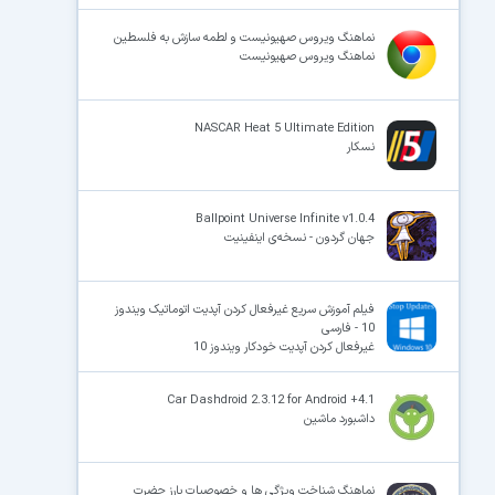
نماهنگ ویروس صهیونیست و لطمه سازش به فلسطین
نماهنگ ویروس صهیونیست
NASCAR Heat 5 Ultimate Edition
نسکار
Ballpoint Universe Infinite v1.0.4
جهان گردون - نسخه‌ی اینفینیت
فیلم آموزش سریع غیرفعال کردن آپدیت اتوماتیک ویندوز
10 - فارسی
غیرفعال کردن آپدیت خودکار ویندوز 10
Car Dashdroid 2.3.12 for Android +4.1
داشبورد ماشین
نماهنگ شناخت ویژگی ها و خصوصیات بارز حضرت