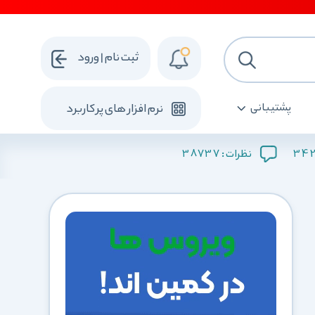
ثبت نام | ورود
پشتیبانی
نرم افزار های پرکاربرد
38737
34
نظرات :