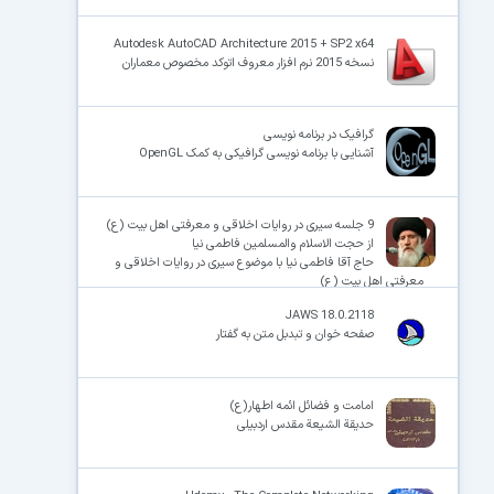
Autodesk AutoCAD Architecture 2015 + SP2 x64
نسخه 2015 نرم افزار معروف اتوکد مخصوص معماران
گرافیک در برنامه نویسی
آشنایی با برنامه نویسی گرافیکی به کمک OpenGL
9 جلسه سیری در روایات اخلاقی و معرفتی اهل بیت (ع)
از حجت الاسلام والمسلمین فاطمی نیا
حاج آقا فاطمی نیا با موضوع سیری در روایات اخلاقی و
معرفتی اهل بیت (ع)
JAWS 18.0.2118
صفحه خوان و تبدبل متن به گفتار
امامت و فضائل ائمه اطهار(ع)
حدیقة الشیعة مقدس اردبیلی