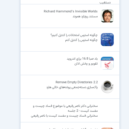
دستغیب
Richard Hammond's Invisible Worlds
مستند ریچارد هموند
چگونه استرس امتحانات را کنترل کنیم؟
چگونه استرس را کنترل کنم
باد صبا 16.8 برای اندروید
تقویم و پخش اذان
Remove Empty Directories 2.2
پاک‌سازی دسته‌جمعی پوشه‌های خالی هارد
سخنرانی دکتر ناصر رفیعی با موضوع فساد چیست و
مفسد کیست - 2 جلسه
سخنرانی فساد چیست و مفسد کیست با ناصر رفیعی