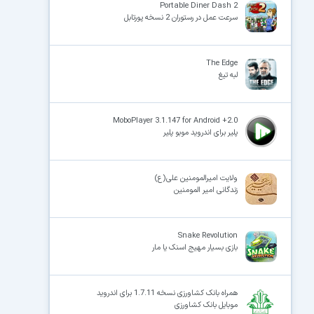
Portable Diner Dash 2
سرعت عمل در رستوران 2 نسخه پورتابل
The Edge
لبه تیغ
MoboPlayer 3.1.147 for Android +2.0
پلیر برای اندروید موبو پلیر
ولایت امیرالمومنین علی(ع)
زندگانی امیر المومنین
Snake Revolution
بازی بسیار مهیج اسنک یا مار
همراه بانک کشاورزی نسخه 1.7.11 برای اندروید
موبایل بانک کشاورزی