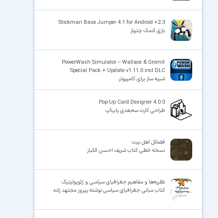
Stickman Base Jumper 4.1 for Android +2.3
بازی آدمک چترباز
PowerWash Simulator – Wallace & Gromit
Special Pack + Update v1.11.0 incl DLC
شبیه ساز برای کامپیوتر
Pop-Up Card Designer 4.0.0
طراحی کارت سه‌بعدی پاپ‌آپ
فضائل اهل بیت
نسخه خطی کتاب شریف احسن الکبار
نظریه‌ها و مفاهیم جغرافیای سیاسی و ژئوپولیتیک
کتاب مبانی جغرافیای سیاسی نوشته پیروز مجتهد زاده