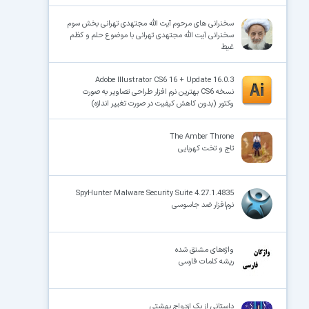
سخنرانی های مرحوم آیت الله مجتهدی تهرانی بخش سوم
سخنرانی آیت الله مجتهدی تهرانی با موضوع حلم و کظم
غیط
Adobe Illustrator CS6 16 + Update 16.0.3
نسخه CS6 بهترین نرم افزار طراحی تصاویر به صورت
وکتور (بدون کاهش کیفیت در صورت تغییر اندازه)
The Amber Throne
تاج و تخت کهربایی
SpyHunter Malware Security Suite 4.27.1.4835
نرم‌افزار ضد جاسوسی
واژه‌های مشتق شده
ریشه‌ کلمات فارسی
داستانی از یک ازدواج بهشتی