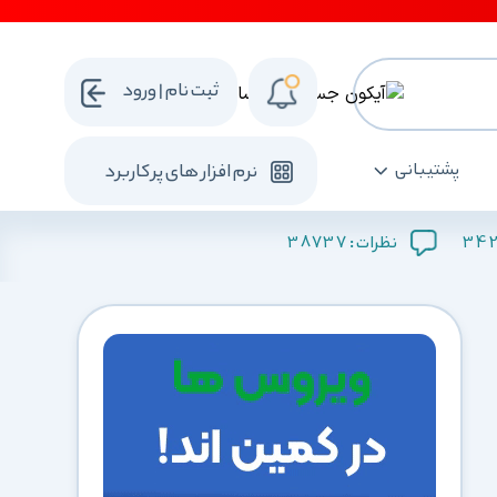
ثبت نام | ورود
پشتیبانی
نرم افزار های پرکاربرد
38737
34
نظرات :