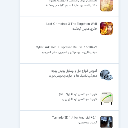
نخستین گزارش مستند از نهضت عاشورا
مقتل الحسین علیه السلام تالیف ابی مخنف
Lost Grimoires 3 The Forgotten Well
فکری هایدن آبجکت
CyberLink MediaEspresso Deluxe 7.5.10422
مبدل فایل های صوتی و تصویری مدیا اسپرسو
آموزش انواع ابزار و وسایل پویش پورت
معرفی تکنیک ها و ابزارهای پویش پورت
فرایند مهندسی نرم افزار(RUP)
فرایند مهندسی نرم افزار روپ
Tornado 3D 1.4 for Android +2.1
گردباد سه بعدی