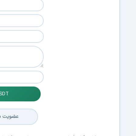
USDT
عضویت با