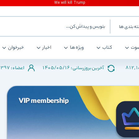
ه بندی ها
وت
کتاب
ویژه ها
اخبار
خبرخوان
2397
1405/05/16
812,
آخرین بروزرسانی :
اعضاء :