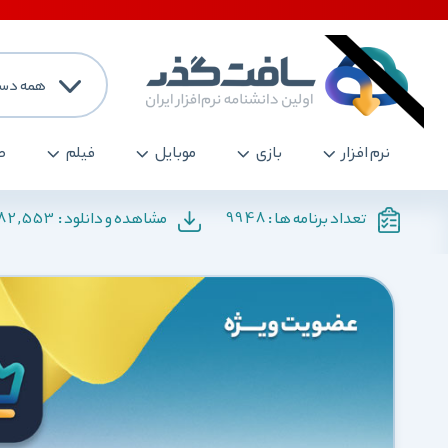
همه دست
نرم افزار
بازی
موبایل
فیلم
ص
182,553
9948
تعداد برنامه ها :
مشاهده و دانلود :