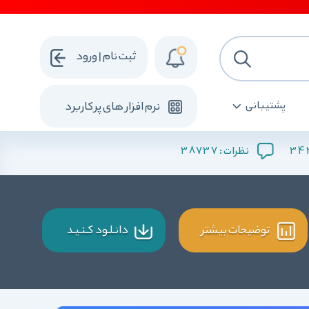
ثبت نام | ورود
پشتیبانی
نرم افزار های پرکاربرد
38737
34
نظرات :
توضیحات بیشتر
دانـلـود کـنـیـد