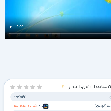
2
مشاهده |
512
رأی |
امتیاز :
4
:
00:07:43
مت(تومان):
فارسی
/
رایگان برای اعضای ویژه