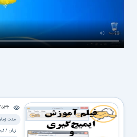
4532
مدت زمان
زبان / قی