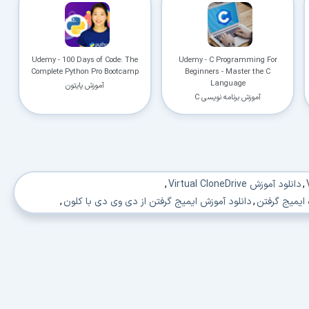
Udemy - 100 Days of Code: The
Udemy - C Programming For
Complete Python Pro Bootcamp
Beginners - Master the C
Language
آموزش پایتون
آموزش برنامه نویسی C
,
دانلود آموزش Virtual CloneDrive
,
 ایمیج گرفتن
,
دانلود آموزش ایمیج گرفتن از دی وی دی با کلون
,
ون سی دی
,
دانلود نحوه ایمیج گرفتن با clonecd
,
مورش تصویری گرفتن ایمیج
,
دانلود فیلم آموزش ساخت درایو مجازی
,