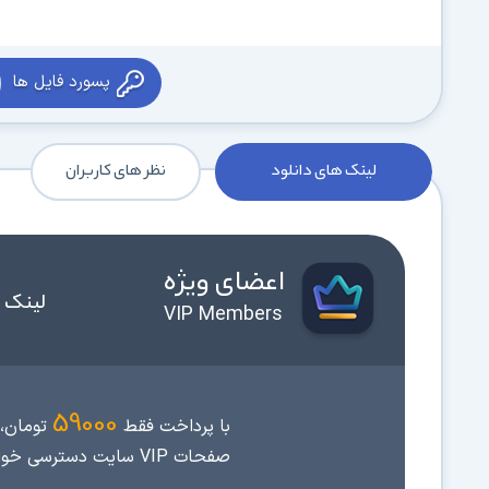
پسورد فایل ها
لینک های دانلود
نظر های کاربران
اعضای ویژه
لینک 
VIP Members
59000
با پرداخت فقط
تومان، 
صفحات VIP سایت دسترسی خواهید داشت.