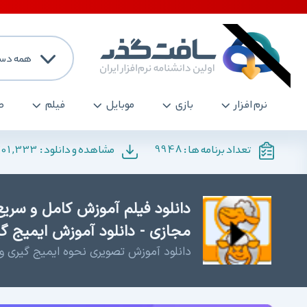
همه دست
نرم افزار
بازی
موبایل
فیلم
ص
201,333
9948
تعداد برنامه ها :
مشاهده و دانلود :
دانلود فیلم آموزش کامل و سریع 
مجازی - دانلود آموزش ایمیج گی
دانلود آموزش تصویری نحوه ایمیج گیری و 