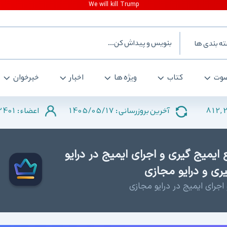
ه بندی ها
وت
کتاب
ویژه ها
اخبار
خبرخوان
2401
1405/05/17
812,
آخرین بروزرسانی :
اعضاء :
ایمیج گیری و اجرای ایمیج در درایو
ری و درایو مجازی
اجرای ایمیج در درایو مجازی