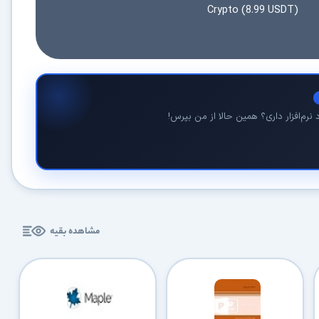
Crypto (8.99 USDT)
کاربردی
✓
دانلود فوری و بی‌معطلی:
حذف کامل صف و زمان انتظار برای تمام فایل‌ها
✓
حداکثر سرعت پهنای باند:
استفاده از تمام سرعت اینترنت با ۳۲ کانکشن
✓
ثبات دانلود (Resume):
ادامه دانلود پس از قطع اینترنت و دانلود موازی چند فایل
نرم‌افزار داری؟ همین حالا از من بپرس!
✓
آرشیو کامل نسخه‌ها:
دسترسی به تمام نسخه‌های قدیمی نرم‌افزارها
⚡ ارتقا به حساب VIP و دانلود فوری
⭐
فقط کمتر از روزی 1,093 تومان
(معادل ماهیانه 33,250 تومان در اشتراک یک‌ساله)
قبلاً عضو شدم — ورود به حساب کاربری
مشاهده بقیه