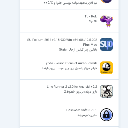
نرم افزار محیط برنامه نویسی جاوا و C/C++
Tuk Ruk
تاک راک
SU Podium 2014 v2.18.930 Win x64-x86 / 2.5.002
Plus Mac
پلاگین رندر گرفتن از SketchUp
Lynda - Foundations of Audio- Reverb
فیلم آموزش اصول زیربنایی صوت - ریوِرب لیندا
Line Runner 2 v2.0 for Android +2.2
بازی دونده بر روی خطوط 2
Password Safe 3.70.1
مدیریت پسوردها