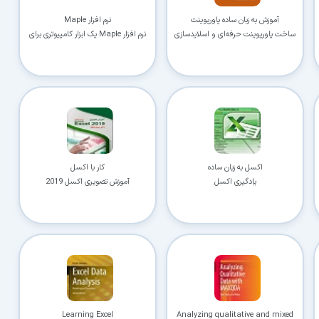
آموزش به زبان ساده پاورپوینت
نرم افزار Maple
ساخت پاورپوینت حرفه‌ای و اسلایدسازی
نرم افزار Maple یک ابزار کامپیوتری برای
فهم و محاسبه مفاهیم مهم ریاضی
اکسل به زبان ساده
کار با اکسل
یادگیری اکسل
آموزش تصویری اکسل 2019
Learning Excel
Analyzing qualitative and mixed