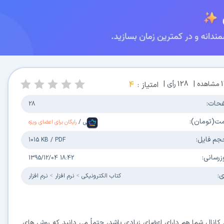
مشاهده |
128
رأی |
امتیاز :
4
حات:
28
مت(تومان):
فارسی
/
رایگان برای اعضای ویژه
جم فایل:
1015 KB
/
PDF
زرسانی:
1395/12/04 18:42
ی:
كتاب الكترونیکی
نرم افزار
نرم افزار
د کانال شما هم دارای اعضای زیادی باشد، حتماً می دانید که روش های