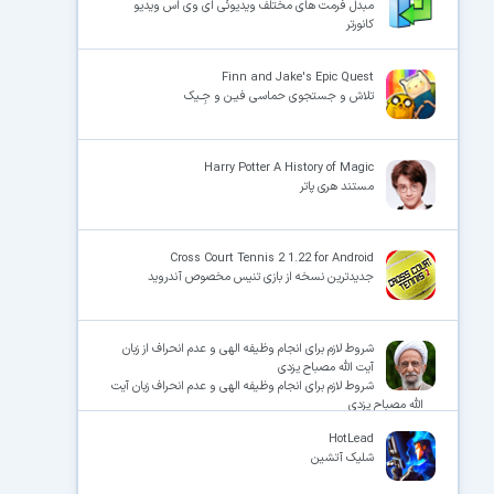
مبدل فرمت های مختلف ویدیوئی ای وی اس ویدیو
کانورتر
Finn and Jake's Epic Quest
تلاش و جستجوی حماسی فیـن و جِـیک
Harry Potter A History of Magic
مستند هری پاتر
Cross Court Tennis 2 1.22 for Android
جدیدترین نسخه از بازی تنیس مخصوص آندروید
شروط لازم برای انجام وظیفه الهی و عدم انحراف از زبان
آیت الله مصباح یزدی
شروط لازم برای انجام وظیفه الهی و عدم انحراف زبان آیت
الله مصباح یزدی
HotLead
شلیک آتشین