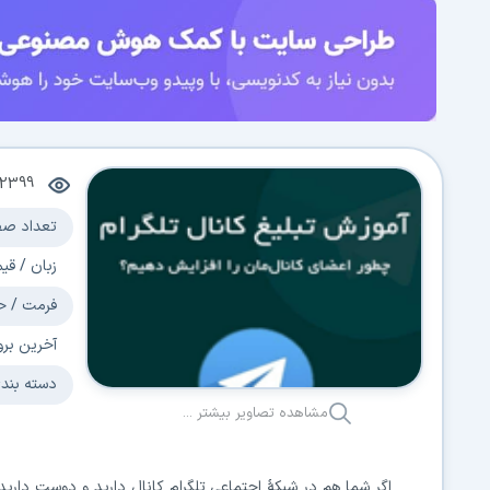
12399
تعداد صف
زبان / قی
فرمت / ح
آخرین برو
دسته بند
مشاهده تصاویر بیشتر ...
اگر شما هم در شبکۀ اجتماعی تلگرام کانال دارید و دوست داری