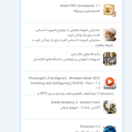
Batch PDF Compressor 1.7
فشرده‌سازی پی‌دی‌اف
×
سخنرانی علیرضا پناهیان با موضوع ضرورت احساس
قدرت برای یک زندگی خوب
سخنرانی ضرورت احساس قدرت برای یک زندگی خوب با
علیرضا پناهیان
دانشگاه های انگلستان
تسهیلات آموزشی و پژوهشی دانشگاه های انگلستان
Pluralsight (TrainSignal) - Windows Server 2012
Installing and Configuring (70-410) - Part 1 / 2
/ 3
مجموعه‌ی 3 دوره آموزش تصویری نصب ویندوز سِـروِر 2012 و
پیکربندی‌های مربوط به آن – آزمون 410-70
Battle Academy 2 - Eastern Front
آکادمی جنگ 2 - جبهه‌ی شرقی
Distance v1.3
ماشین برای کامپیوتر