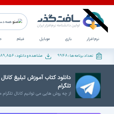
همه دست
نرم افزار
بازی
موبایل
فیلم
ص
189,856
9948
تعداد برنامه ها :
مشاهده و دانلود :
دانلود کتاب آموزش تبلیغ کانال 
تلگرام
از چه روش هایی می توانیم کانال تلگرام ما