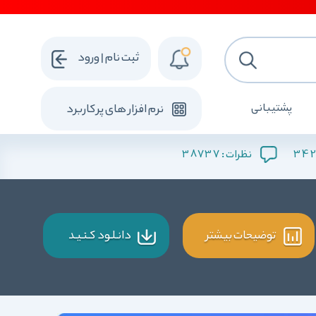
ثبت نام | ورود
پشتیبانی
نرم افزار های پرکاربرد
38737
342
نظرات :
توضیحات بیشتر
دانـلـود کـنـیـد