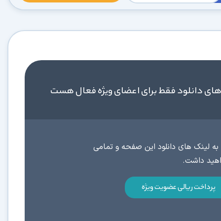
در حال آماده‌سازی لینک دانلود...
های دانلود فقط برای اعضای ویژه فعال هست
15
⚡ اعضای VIP دانلود را بلافاصله و بدون معطلی شروع می‌کنند
به لینک های دانلود این صفحه و تمامی
۱۹۰,۰۰۰
🛡️ ۱۸ سال سابقه اعتبار
⭐ بیش از
کاربر عضو ویژه
پرداخت ریالی عضویت ویژه
⭐ با عضویت ویژه، تمام محدودیت‌ها را بردارید:
دستیار هوشمند AI (ویژه اعضای VIP)
🤖
پاسخ‌گویی فوری به خطاهای نصب، راهنمای خط به‌خط کرک و پیشنهاد نرم‌افزارهای