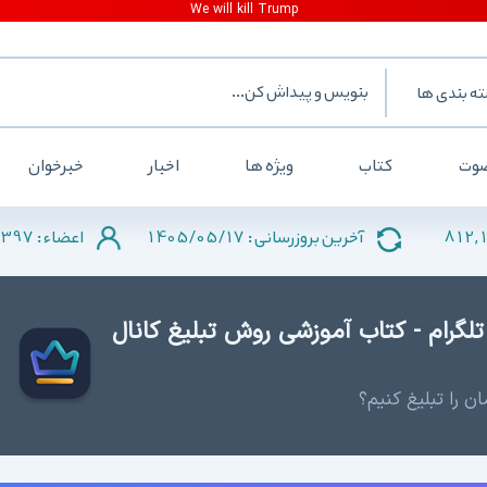
ه بندی ها
وت
کتاب
ویژه ها
اخبار
خبرخوان
397
1405/05/17
812,
آخرین بروزرسانی :
اعضاء :
تلگرام - کتاب آموزشی روش تبلیغ کانال
ن را تبلیغ کنیم؟