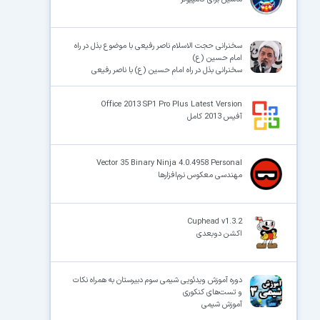
سخنرانی حجت الاسلام ناصر رفیعی با موضوع بذل در راه
امام حسین (ع)
سخنرانی بذل در راه امام حسین (ع) با ناصر رفیعی
Office 2013 SP1 Pro Plus Latest Version
آفیس 2013 کامل
Vector 35 Binary Ninja 4.0.4958 Personal
مهندسی معکوس نرم‌افزارها
Cuphead v1.3.2
اکشن دوبعدی
دوره آموزش ویدئویی شیمی سوم دبیرستان به همراه نکات
و تست‌های کنکوری
آموزش شیمی