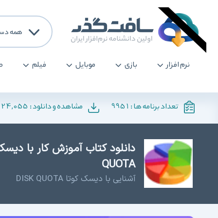
همه دست
نرم افزار
بازی
موبایل
فیلم
ص
224,055
9951
تعداد برنامه ها :
مشاهده و دانلود :
QUOTA
آشنایی با دیسک کوتا DISK QUOTA