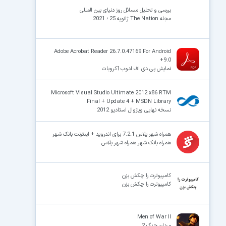
بررسی و تحلیل مسائل روز دنیای بین المللی
مجله The Nation ژانویه 25 ؛ 2021
×
Adobe Acrobat Reader 26.7.0.47169 For Android
+9.0
نمایش پی دی اف ادوب آکروبات
Microsoft Visual Studio Ultimate 2012 x86 RTM
Final + Update 4 + MSDN Library
نسخه نهایی ویژوال استادیو 2012
همراه شهر پلاس 7.2.1 برای اندروید + اینترنت بانک شهر
همراه بانک شهر همراه شهر پلاس
کامپیوترت را چکش بزن
کامپیوترت را چکش بزن
Men of War II
مردان جنگ 2