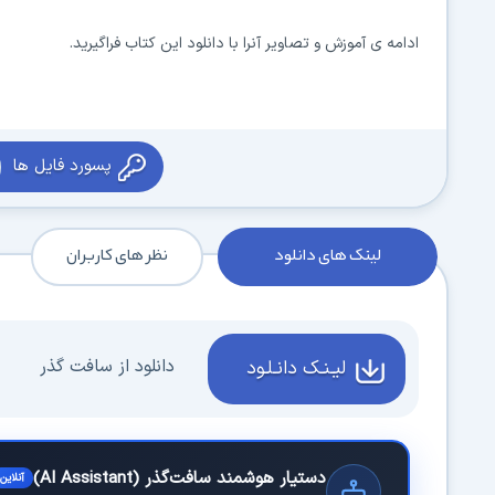
ادامه ی آموزش و تصاویر آنرا با دانلود این کتاب فراگیرید.
پسورد فایل ها
لینک های دانلود
نظر های کاربران
دانلود از سافت گذر
لیـنـک دانـلـود
دستیار هوشمند سافت‌گذر (AI Assistant)
آنلاین