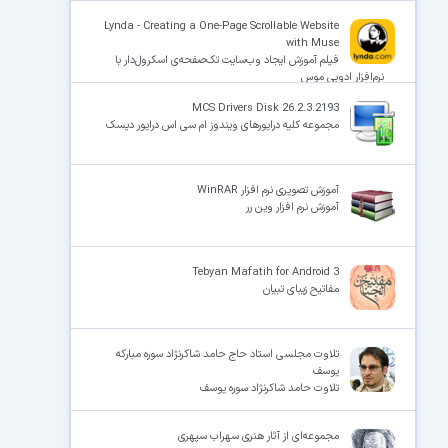
Lynda - Creating a One-Page Scrollable Website
with Muse
فیلم آموزش ایجاد وب‌سایت تک‌صفحه‌ی اسکرول‌دار با
نرم‌افزار ادوبی موس
MCS Drivers Disk 26.2.3.2193
مجموعه کلیه درایورهای ویندوز ام سی اس درایور دیسک
آموزش تصویری نرم افزار WinRAR
آموزش نرم افزار وین رر
3 Tebyan Mafatih for Android
مفاتیح زیبای تبیان
تلاوت مجلسی استاد حاج حامد شاکرنژاد سوره مبارکه
یوسف
تلاوت حامد شاکرنژاد سوره یوسف
مجموعه‌ای از آثار هنری سهراب سپهری