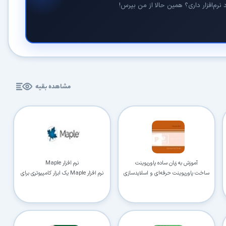
نرم‌افزار داری؟ همین حالا از من بپرس!
در حال آماده‌سازی لینک دانلود...
مشاهده بقیه
15
⚡ اعضای VIP دانلود را بلافاصله و بدون معطلی شروع می‌کنند
آموزش به زبان ساده پاورپوینت
نرم افزار Maple
ساخت پاورپوینت حرفه‌ای و اسلایدسازی
نرم افزار Maple یک ابزار کامپیوتری برای
۱۹۰,۰۰۰
🛡️ ۱۸ سال سابقه اعتبار
⭐ بیش از
کاربر عضو ویژه
فهم و محاسبه مفاهیم مهم ریاضی
⭐ با عضویت ویژه، تمام محدودیت‌ها را بردارید:
دستیار هوشمند AI (ویژه اعضای VIP)
🤖
پاسخ‌گویی فوری به خطاهای نصب، راهنمای خط به‌خط کرک و پیشنهاد نرم‌افزارهای