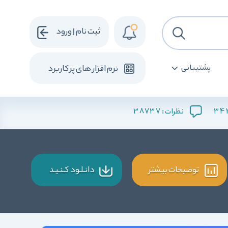
ثبت نام | ورود
پشتیبانی
نرم افزار های پرکاربرد
38737
34
نظرات :
توضیحات بیشتر
دانـلـود کـنـیـد