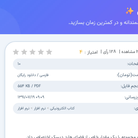
مشاهده |
128
رأی |
امتیاز :
4
حات:
10
مت(تومان):
فارسی
/
دانلود رایگان
جم فایل:
554 KB
/
PDF
زرسانی:
1391/07/19 09:09
ی:
كتاب الكترونیکی
نرم افزار
نرم افزار
یک مجموعه را یک مقدار خاص از فضای هارد دیسک اختصاص داد.