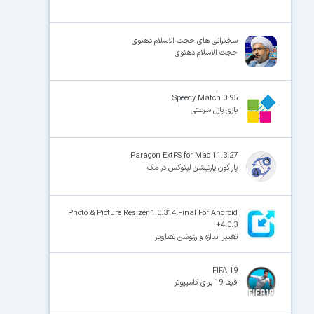
سخنرانی های حجت الاسلام دهنوی
حجت الاسلام دهنوی
Speedy Match 0.95
بازی پازل سرعتی
Paragon ExtFS for Mac 11.3.27
پاراگون پارتیشن لینوکس در مک
Photo & Picture Resizer 1.0.314 Final For Android
+4.0.3
تغییر اندازه و رزلوشن تصاویر
FIFA 19
فیفا 19 برای کامپیوتر