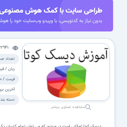
22941
تعداد صف
زبان / قی
فرمت / ح
آخرین برو
دسته بند
مشاهده تصاویر بیشتر ...
دیسک کوتا امکانی است در ویندوز که می توان تمام کاربران 