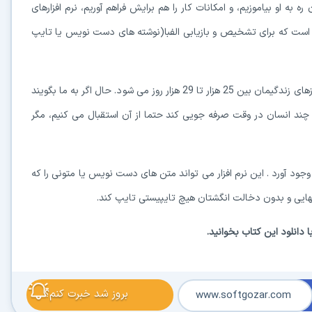
ه به او بیاموزیم، و امکانات کار را هم برایش فراهم آوریم، نرم افزارهای
است که برای تشخیص و بازیابی الفبا(نوشته های دست نویس یا تایپ
اگر هر یک از ما به طور متوسط 70 تا 80 سا عمر کنیم مجموع روزهای زندگیمان بین 25 هزار تا 29 هزار روز می شود. حال اگر به ما بگویند
و چند انسان در وقت صرفه جویی کند حتما از آن استقبال می کنیم، مگر
جود آورد . این نرم افزار می تواند متن های دست نویس یا متونی را که
نهایی و بدون دخالت انگشتان هیچ تایپیستی تایپ کند.
 دانلود این کتاب بخوانید.
بروز شد خبرت کنم؟
www.softgozar.com