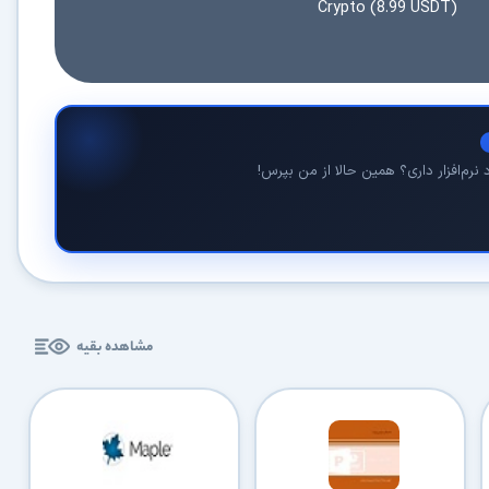
Crypto (8.99 USDT)
نرم‌افزار داری؟ همین حالا از من بپرس!
در حال آماده‌سازی لینک دانلود...
15
⚡ اعضای VIP دانلود را بلافاصله و بدون معطلی شروع می‌کنند
مشاهده بقیه
۱۹۰,۰۰۰
🛡️ ۱۸ سال سابقه اعتبار
⭐ بیش از
کاربر عضو ویژه
⭐ با عضویت ویژه، تمام محدودیت‌ها را بردارید:
دستیار هوشمند AI (ویژه اعضای VIP)
🤖
پاسخ‌گویی فوری به خطاهای نصب، راهنمای خط به‌خط کرک و پیشنهاد نرم‌افزارهای