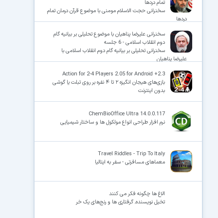
تمام دردها
سخنرانی حجت الاسلام مومنی با موضوع قرآن درمان تمام
دردها
سخنرانی علیرضا پناهیان با موضوع تحلیلی بر بیانیه گام
دوم انقلاب اسلامی - 6 جلسه
سخنرانی تحلیلی بر بیانیه گام دوم انقلاب اسلامی با
علیرضا پناهیان
Action for 2-4 Players 2.05 for Android +2.3
بازی‌های هیجان انگیزه ۲ تا ۴ نفره بر روی تبلت یا گوشی
بدون اینترنت
ChemBioOffice Ultra 14.0.0.117
نرم افزار طراحی انواع مولکول ها و ساختار شیمیایی
Travel Riddles - Trip To Italy
معماهای مسافرتی - سفر به ایتالیا
الاغ ها چگونه فکر می کنند
تخیل نویسنده٬ گرفتاری ها و رنج‌های یک خر