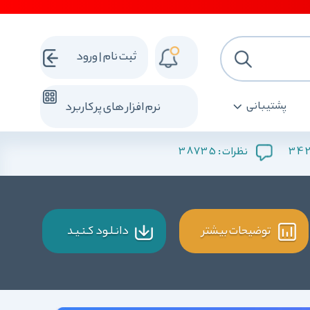
ثبت نام | ورود
پشتیبانی
نرم افزار های پرکاربرد
38735
34
نظرات :
توضیحات بیشتر
دانـلـود کـنـیـد