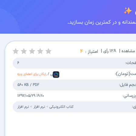
مشاهده |
128
رأی |
امتیاز :
4
حات:
6
مت(تومان):
فارسی
/
رایگان برای اعضای ویژه
جم فایل:
560 KB
/
PDF
زرسانی:
1392/05/29 19:20
ی:
كتاب الكترونیکی
نرم افزار
نرم افزار