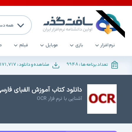
همه دست
نرم افزار
بازی
موبایل
فیلم
ص
171,717
9948
تعداد برنامه ها :
مشاهده و دانلود :
دانلود کتاب آموزش الفبای فارسی
آشنایی با نرم فزار OCR