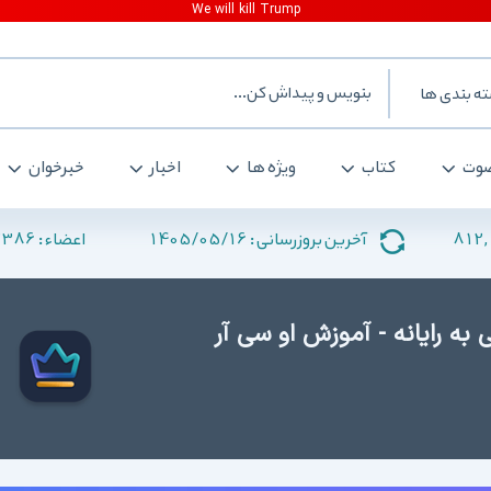
ه بندی ها
وت
کتاب
ویژه ها
اخبار
خبرخوان
2386
1405/05/16
812,
آخرین بروزرسانی :
اعضاء :
 به رایانه - آموزش او سی آر