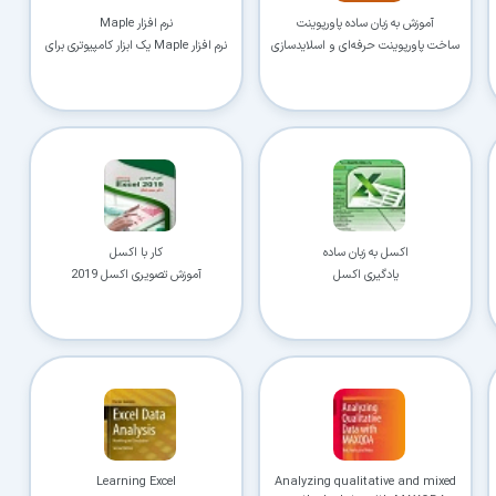
کاربردی
آموزش به زبان ساده پاورپوینت
نرم افزار Maple
ساخت پاورپوینت حرفه‌ای و اسلایدسازی
نرم افزار Maple یک ابزار کامپیوتری برای
فهم و محاسبه مفاهیم مهم ریاضی
✓
دانلود فوری و بی‌معطلی:
حذف کامل صف و زمان انتظار برای تمام فایل‌ها
✓
حداکثر سرعت پهنای باند:
استفاده از تمام سرعت اینترنت با ۳۲ کانکشن
✓
ثبات دانلود (Resume):
ادامه دانلود پس از قطع اینترنت و دانلود موازی چند فایل
✓
آرشیو کامل نسخه‌ها:
دسترسی به تمام نسخه‌های قدیمی نرم‌افزارها
اکسل به زبان ساده
کار با اکسل
⚡ ارتقا به حساب VIP و دانلود فوری
یادگیری اکسل
آموزش تصویری اکسل 2019
⭐
فقط کمتر از روزی ۱,۰۰۰ تومان
(معادل ماهیانه 27,250 تومان در اشتراک یک‌ساله)
قبلاً عضو شدم — ورود به حساب کاربری
Learning Excel
Analyzing qualitative and mixed