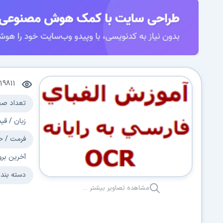
19811
تعداد صف
زبان / قی
فرمت / ح
آخرین برو
دسته بند
مشاهده تصاویر بیشتر ...