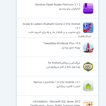
Obsidian Ebook Reader Premium 2.1.2
کتابخوان برای ویندوز
×
Snake & Ladders Bluetooth Game 2.3 for Android
+2.1
بازی محبوب و پر طرفدار مار و پله برای اندروید تحت
شبکه بلوتوث
TweakNow WinSecret Plus 10.0
بهینه سازی ویندوز
غررالحکم و دررالکلم for Android
یازده هزار نکته از کلام امیرالمؤمنین
Nemus Launcher 1.6.5 for Android +2.1
لانچر با قابلیت رمزگذاری
InfiniteSkills - Microsoft SQL Server 2012
Certification - Exam 70-461 Training Video