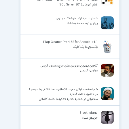
فیلم آموزش SQL Server 2012
خاطرات ع‍ب‍دال‍رض‍ا ه‍وش‍ن‍گ‌ م‍ه‍دوی‌
پهلوی دوم محمدرضا شاه
1Tap Cleaner Pro 4.52 for Android +4.1
پاکسازی با یک کلیک
گلچین بهترین مولودی های حاج محمود کریمی
مولودی کریمی
5 جلسه سخنرانی حجت الاسلام حامد کاشانی با موضوع
در حاشیه خطبه فدکیه
سخنرانی در حاشیه خطبه فدکیه با حامد کاشانی
Black Island
جزیره‌ی سیاه