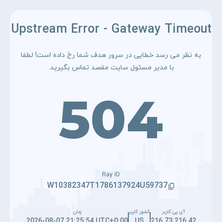
Upstream Error - Gateway Timeout
به نظر می رسد خطایی در سرور هدف شما رخ داده است! لطفا
با مدیر مسئول سایت مقصد تماس بگیرید.
504
Ray ID
W10382347T1786137924U59737
آی پی کاربر
کشور کاربر
زمان
2026-08-07 21:25:54 UTC+0:00
US
216.73.216.42