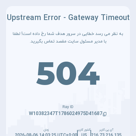
Upstream Error - Gateway Timeout
به نظر می رسد خطایی در سرور هدف شما رخ داده است! لطفا
با مدیر مسئول سایت مقصد تماس بگیرید.
504
Ray ID
W10382347T1786024975D41687
آی پی کاربر
کشور کاربر
زمان
2026-08-06 14:03:25 UTC+0:00
US
216.73.216.135