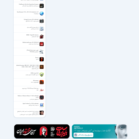
Pixel Boy and the Ever Expanding Dungeon
پسر پیکسلی و مخمصه‌ی بزرگ همیشگی
Boat Browser 8.7.8 + HD 2.2.2 for Android +2.1
مرورگر بوات
Vintage Camera 5.0 for Android
تصویر برداری با افکت ها گوناگون
راه های رسیدن به آرامش درون
هشت درس آرامش
KRUM - Edge Of Darkness
کرام - لبه‌ی تاریکی
BitDefender Rescue CD 2019.06.03
دیسک نجات بیت دیفندر
آموزش فتوشاپ(Photoshop)
تکنیکهای Photoshop
Enemy
دشمن
Adobe Illustrator 2026 30.7 / 2025 29.8.9 / 2024
/ 2023 / 2022 / 2021 / 2020 / macOS
ادوبی ایلاستریتور
W10Privacy 5.3.0
مدیریت تنظیمات امنیتی ویندوز
Motoracing
موتورسواری در جاده
دیوار Divar نسخه 11.14.15 برای اندروید
دیوار
Stickman Warriors Heroes 2 1.0.4 for Android
+4.0.3
جنگجویان استیک من
Quick Profiles Pro 2.0.9 for Android
مدیریت و ایجاد پروفایل
سخنرانی حجت الاسلام سید حسین مومنی با موضوع
تعامل با دیگران
سخنرانی تعامل با دیگران با سید حسین مومنی