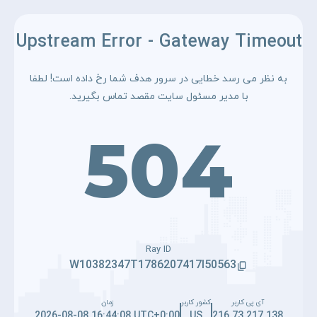
Upstream Error - Gateway Timeout
به نظر می رسد خطایی در سرور هدف شما رخ داده است! لطفا
با مدیر مسئول سایت مقصد تماس بگیرید.
504
Ray ID
W10382347T1786207417I50563
آی پی کاربر
کشور کاربر
زمان
2026-08-08 16:44:08 UTC+0:00
US
216.73.217.138