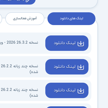
لینک های دانلود
آموزش فعالسازی
نسخه 26.3.2 2026 - ویرایش 64 بیتی - ( بروز شده)
لیـنـک دانـلـود
لیـنـک دانـلـود
شده)
لیـنـک دانـلـود
شده)