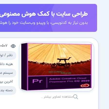
00507
ناشر / تول
هزینه دانل
سیستم عا
آخرین برو
دسته بند
مشاهده تصاویر بیشتر ...