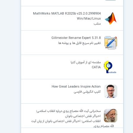
MathWorks MATLAB R2025b v25.2.0.2998904
Win/Mac/Linux
متلب
Gillmeister Rename Expert 5.31.8
تغییر نام سریع فایل ها و پوشه ها
مقدمه ای از آموزش کتیا
CATIA
How Great Leaders Inspire Action
کلیپ انگیزشی فارسی
سخنرانی آیت الله مصباح یزدی درباره انقلاب اسلامی؛
احیاگر نقش اجتماعی بانوان
انقلاب اسلامی؛ احیاگر نقش اجتماعی بانوان از زبان آیت
الله مصباح یزدی