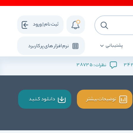
ثبت نام | ورود
پشتیبانی
نرم افزار های پرکاربرد
38735
34
نظرات :
توضیحات بیشتر
دانـلـود کـنـیـد