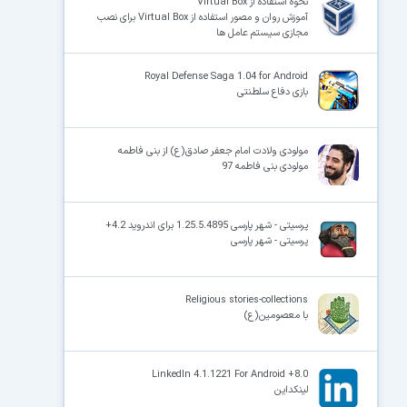
نحوه استفاده از Virtual Box
آموزش روان و مصور استفاده از Virtual Box برای نصب
مجازی سیستم عامل ها
Royal Defense Saga 1.04 for Android
بازی دفاع سلطنتی
مولودی ولادت امام جعفر صادق(ع) از بنی فاطمه
مولودی بنی فاطمه 97
پرسیتی - شهر پارسی 1.25.5.4895 برای اندروید 4.2+
پرسیتی - شهر پارسی
Religious stories-collections
با معصومین(ع)
LinkedIn 4.1.1221 For Android +8.0
لینکداین