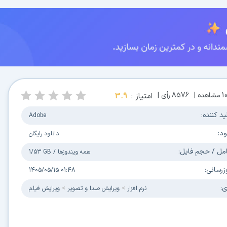
1
مشاهده |
8576
رأی |
امتیاز :
3.9
ید کننده:
Adobe
ود:
دانلود رایگان
مل / حجم فایل:
همه ویندوزها
/
1/53 GB
زرسانی:
1405/05/15 01:48
ی:
نرم افزار
ویرایش صدا و تصویر
ویرایش فیلم