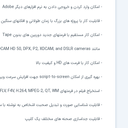
- امکان وارد کردن و خروجی دادن به نرم افزارهای دیگر Adobe
- قابلیت کار با پروژه های بزرگ با زمان طولانی و افکتهای سنگین
- امکان کار مستقیم با فرمتهای جدید دوربین های بدون Tape
مانند RED, AVCCAM, XDCAM HD 50, DPX, P2, XDCAM, and DSLR cameras بدون نیاز به تبدیل و پردازش مجدد
- امکان کار با فرمت های HD‌ و کیفیت بالا
- بهره گیری از امکان script-to-screen جهت افزایش سرعت ویرایش فیلم
- استخراج فیلم در فرمتهای DPX, FLV, F4V, H.264, MPEG-2, QT, WM و ...
- قابلیت شناسایی صورت و تبدیل صحبت اشخاص به نوشته با سر
- قابلیت جداسازی صحنه های مختلف یک کلیپ