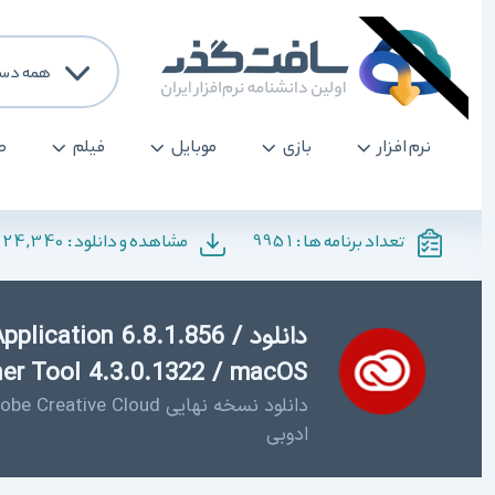
همه دسته 
نرم افزار
بازی
موبایل
فیلم
صو
,224,340
9951
تعداد برنامه ها :
مشاهده و دانلود :
دانلود plication 6.8.1.856
Cleaner Tool 4.3.0.1322 / macOS - ادوبی کریتی
ادوبی