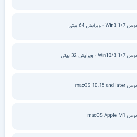
در حال آماده‌سازی لینک دانلود...
15
⚡ اعضای VIP دانلود را بلافاصله و بدون معطلی شروع می‌کنند
۱۹۰,۰۰۰
🛡️ ۱۸ سال سابقه اعتبار
⭐ بیش از
کاربر عضو ویژه
⭐ با عضویت ویژه، تمام محدودیت‌ها را بردارید:
دستیار هوشمند AI (ویژه اعضای VIP)
🤖
پاسخ‌گویی فوری به خطاهای نصب، راهنمای خط به‌خط کرک و پیشنهاد نرم‌افزارهای