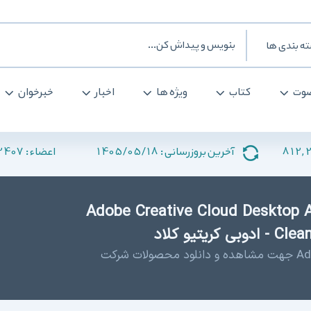
بندی ها
ت
کتاب
ویژه ها
اخبار
خبرخوان
42407
1405/05/18
812
آخرین بروزرسانی :
اعضاء :
Adobe Creative Cloud Desktop Ap /
و کلاد
دانلود نسخه نهایی Adobe Creative Cloud جهت مشاهده و دانلود محصولات شرکت