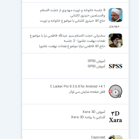
8 جلسه خانواده و تربیت مهدوی از حجت الاسلام
والمسلمین حیدری کاشانی
حاج آقا حیدری کاشانی با موضوع خانواده و تربیت
مهدوی
×
سخنرانی حجت الاسلام سید عبدالله فاطمی نیا با موضوع
نفحات نهضت عاشورا - 2 جلسه
حاج آقا فاطمی نیابا موضوع نفحات نهضت عاشورا
آموزش SPSS
آموزش SPSS
C Locker Pro 8.3.6.8 for Android +4.1
قفل صفحه نمایش سی لوکر
آموزش Xara 3D
آشنایی با برنامه Xara 3D
Capsized