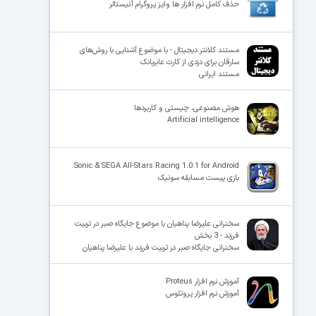
حذف کامل نرم افزار ها وایز پروگرام آنیستالر
مستند کلانتر دیجیتال - با موضوع آشنایی با روش‌های
سارقان برای دزدی از کارت عابربانک
مستند ایرانی
هوش مصنوعی، چیستی و کاربردها
Artificial intelligence
Sonic & SEGA All-Stars Racing 1.0.1 for Android
بازی پیست مسابقه سونیک
سخنرانی علیرضا پناهیان با موضوع جایگاه صبر در تربیت
فرزند - 3 بخش
سخنرانی جایگاه صبر در تربیت فرزند با علیرضا پناهیان
آموزش نرم افزار Proteus
آموزش نرم افزار پروتئوس