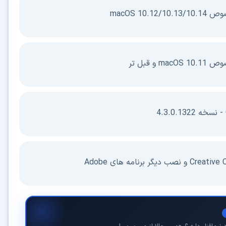
کاربردی
✓
دانلود فوری و بی‌معطلی:
حذف کامل صف و زمان انتظار برای تمام فایل‌ها
✓
حداکثر سرعت پهنای باند:
استفاده از تمام سرعت اینترنت با ۳۲ کانکشن
✓
ثبات دانلود (Resume):
ادامه دانلود پس از قطع اینترنت و دانلود موازی چند فایل
✓
آرشیو کامل نسخه‌ها:
دسترسی به تمام نسخه‌های قدیمی نرم‌افزارها
⚡ ارتقا به حساب VIP و دانلود فوری
⭐
فقط کمتر از روزی 1,093 تومان
(معادل ماهیانه 33,250 تومان در اشتراک یک‌ساله)
قبلاً عضو شدم — ورود به حساب کاربری