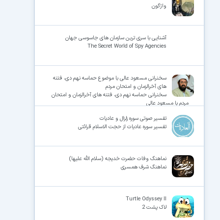
واژگون
آشنایی با سری ترین سازمان های جاسوسی جهان
The Secret World of Spy Agencies
سخنرانی مسعود عالی با موضوع حماسه نهم دی، فتنه
های آخرالزمان و امتحان مردم
سخنرانی حماسه نهم دی، فتنه های آخرالزمان و امتحان
مردم با مسعود عالی
تفسیر صوتی سوره زلزال و عادیات
تفسیر سوره عادیات از حجت الاسلام قرائتی
نماهنگ وفات حضرت خدیجه (سلام الله علیها)
نماهنگ شرف همسری
Turtle Odyssey II
لاک پشت 2