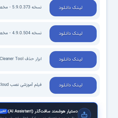
نسخه 5.9.0.373 - مخصوص macOS 10.12/10.13/10.14
لیـنـک دانـلـود
نسخه 4.9.0.504 - مخصوص macOS 10.11 و قبل تر
لیـنـک دانـلـود
ابزار حذف Cleaner Tool - نسخه 4.3.0.1322
لیـنـک دانـلـود
فیلم آموزشی نصب Creative Cloud و نصب دیگر برنامه های Adobe
لیـنـک دانـلـود
دستیار هوشمند سافت‌گذر (AI Assistant)
آنلاین