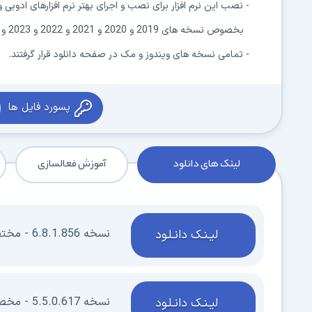
- نصب این نرم افزار برای نصب و اجرای بهتر نرم افزارهای ادوبی
بخصوص نسخه های 2019 و 2020 و 2021 و 2022 و 2023 و 2024 و 2025 توصیه میشود
- تمامی نسخه های ویندوز و مک در صفحه دانلود قرار گرفتند.
پسورد فایل ها
لینک های دانلود
آموزش فعالسازی
نسخه 6.8.1.856 - مختص Win10/11 x64 - ورژن 1903 و جدیدتر
لیـنـک دانـلـود
نسخه 5.5.0.617 - مخصوص Win10 x64 - نسخه های ماقبل 1903
لیـنـک دانـلـود