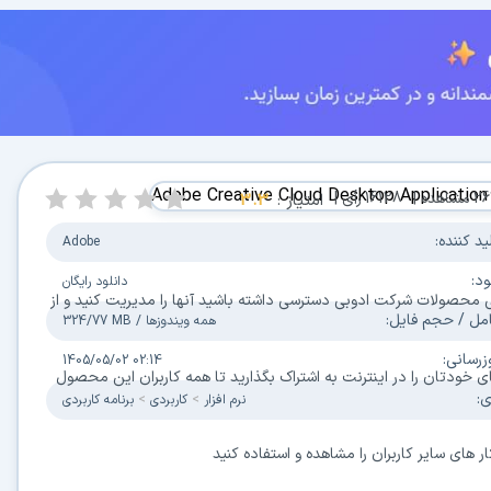
مشاهده |
16128
رأی |
امتیاز :
3.3
 کننده:
Adobe
:
دانلود رایگان
واهید بود به تمامی محصولات شرکت ادوبی دسترسی داشته باشید آنها را مدیریت کنید و از
 / حجم فایل:
همه ویندوزها
/
324/77 MB
سانی:
1405/05/02 02:14
Adobe Creati میتوانید طرح های خودتان را در اینترنت به اشتراک بگذارید تا همه کاربران این محصول
نرم افزار
کاربردی
برنامه کاربردی
های سایر کاربران را مشاهده و استفاده کنید