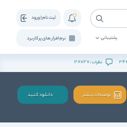
ثبت نام | ورود
پشتیبانی
نرم افزار های پرکاربرد
38737
3
نظرات :
توضیحات بیشتر
دانـلـود کـنـیـد