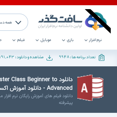
همه دست
نرم افزار
بازی
موبایل
فیلم
ص
191,043
9948
تعداد برنامه ها :
مشاهده و دانلود :
دانلود Class Beginner to
Advanced - دانلود آموزش اکسس
پیشرفته