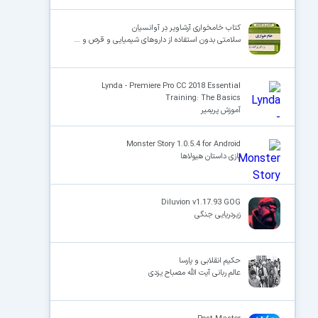
کتاب خامخواری آرشاویر دِر آوانسیان
سلامتی بدون استفاده از داروهای شیمیایی و قرص و …
Lynda - Premiere Pro CC 2018 Essential
Training: The Basics
آموزش پریمیر
Monster Story 1.0.5.4 for Android
بازی داستان هیولاها
Diluvion v1.17.93 GOG
زیردریایی جنگی
حکیم انقلابی و پارسا
عالم ربانی آیت الله مصباح یزدی