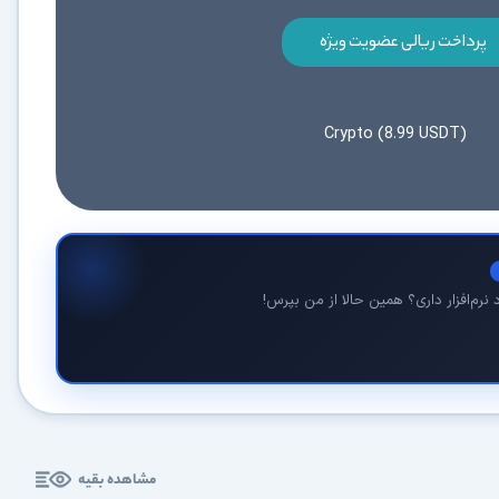
کاربردی
پرداخت ریالی عضویت ویژه
✓
دانلود فوری و بی‌معطلی:
حذف کامل صف و زمان انتظار برای تمام فایل‌ها
✓
حداکثر سرعت پهنای باند:
استفاده از تمام سرعت اینترنت با ۳۲ کانکشن
Crypto (8.99 USDT)
✓
ثبات دانلود (Resume):
ادامه دانلود پس از قطع اینترنت و دانلود موازی چند فایل
✓
آرشیو کامل نسخه‌ها:
دسترسی به تمام نسخه‌های قدیمی نرم‌افزارها
⚡ ارتقا به حساب VIP و دانلود فوری
نرم‌افزار داری؟ همین حالا از من بپرس!
⭐
فقط کمتر از روزی 1,093 تومان
(معادل ماهیانه 33,250 تومان در اشتراک یک‌ساله)
قبلاً عضو شدم — ورود به حساب کاربری
مشاهده بقیه