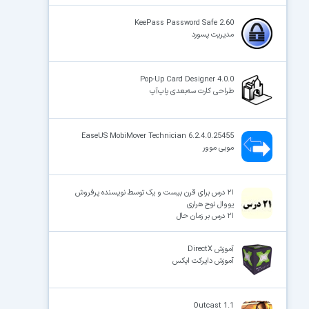
KeePass Password Safe 2.60
مدیریت پسورد
×
Pop-Up Card Designer 4.0.0
طراحی کارت سه‌بعدی پاپ‌آپ
EaseUS MobiMover Technician 6.2.4.0.25455
موبی موور
۲۱ درس برای قرن بیست و یک توسط نویسنده پرفروش
یووال نوح هراری
۲۱ درس بر زمان حال
آموزش DirectX
آموزش دایرکت ایکس
Outcast 1.1