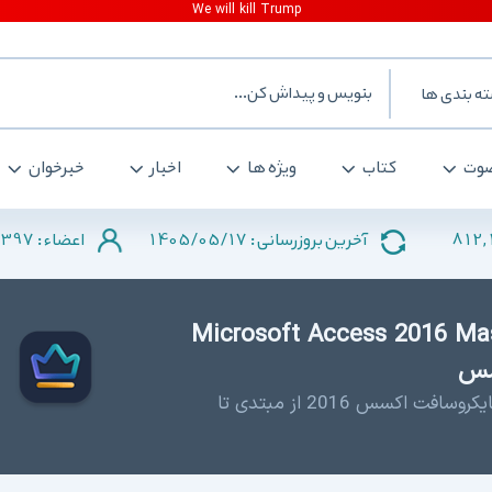
ه بندی ها
وت
کتاب
ویژه ها
اخبار
خبرخوان
397
1405/05/17
812,
آخرین بروزرسانی :
اعضاء :
Microsoft Access 2016 Master 
دانلود فیلم های آموزش رایگان نرم افزار مایکروسافت اکسس 2016 از مبتدی تا