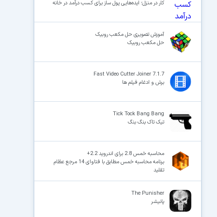
کار در منزل؛ ایده‌هایی پول ساز برای کسب درآمد در خانه
آموزش تصویری حل مکعب روبیک
حل مکعب روبیک
Fast Video Cutter Joiner 7.1.7
برش و ادغام فیلم ها
Tick Tock Bang Bang
تیک تاک بنگ بنگ
محاسبه خمس 2.8 برای اندروید 2.2+
برنامه محاسبه خمس مطابق با فتاوای 14 مرجع عظام
تقلید
The Punisher
پانیشر