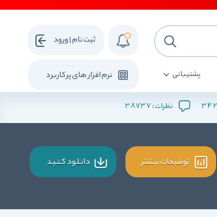
ثبت نام | ورود
پشتیبانی
نرم افزار های پرکاربرد
38737
342
نظرات :
توضیحات بیشتر
دانـلـود کـنـیـد