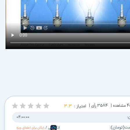
4
مشاهده |
3584
رأی |
امتیاز :
3.3
:
04:00:00
مت(تومان):
انگلیسی
/
رایگان برای اعضای ویژه