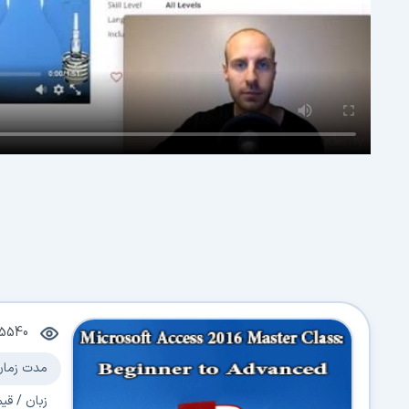
5540
مدت زمان
زبان / قی