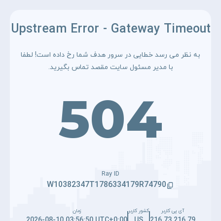
Upstream Error - Gateway Timeout
به نظر می رسد خطایی در سرور هدف شما رخ داده است! لطفا
با مدیر مسئول سایت مقصد تماس بگیرید.
504
Ray ID
W10382347T1786334179R74790
آی پی کاربر
کشور کاربر
زمان
2026-08-10 03:56:50 UTC+0:00
US
216.73.216.79