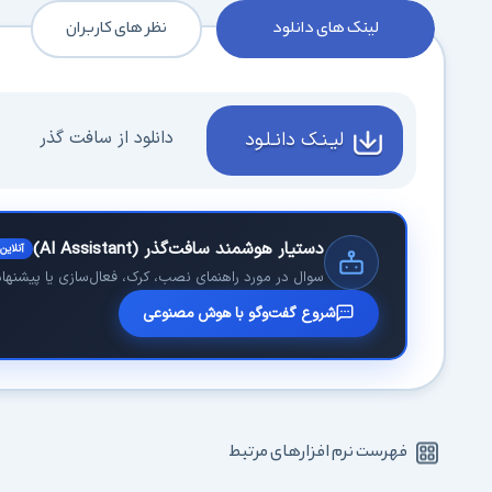
لینک های دانلود
نظر های کاربران
دانلود از سافت گذر
لیـنـک دانـلـود
دستیار هوشمند سافت‌گذر (AI Assistant)
آنلاین
سوال در مورد راهنمای نصب، کرک، فعال‌سازی یا پیشنهاد 
شروع گفت‌وگو با هوش مصنوعی
فهرست نرم افزارهای مرتبط