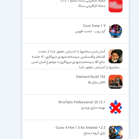
مجله کارآفرینی ستکا شماره 1 تا 12
مجله کارآفرینی ستکا
Dust Force 1.9
گرد روب - داست فورس
آسان شدن سختیها با احساس حضور خدا از حجت
الاسلام والمسلمین سیدمحمدمهدی میرباقری - 4 جلسه
حاج آقا سیدمحمدمهدی میرباقری با موضوع آسان شدن
سختیها با احساس حضور خدا
Overland Build 742
تلاش برای بقا
XtraTools Professional 25.12.1
بهینه سازی ویندوز
Guns 4 Hire 1.5 for Android +2.3
بازی گروه مسلح