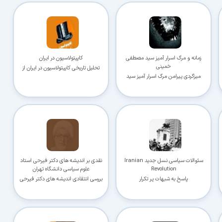
زمانه و مرگ اسرار آمیز سید مصطفی
کاپیتولاسیون در ایران
در حال آماده‌سازی لینک دانلود...
خمینی
تحلیل تاریخی کاپیتولاسیون در ایران از
میزگردی پیرامن مرگ اسرار آمیز سید
عهدنامه ترکمانچای
مصطفی خمینی
15
⚡ اعضای VIP دانلود را بلافاصله و بدون معطلی شروع می‌کنند
۱۹۰,۰۰۰
🛡️ ۱۸ سال سابقه اعتبار
⭐ بیش از
کاربر عضو ویژه
سئوالات سیاسی نسل جدید Iranian
نقدی بر اندیشه های دکتر فیرحی استاد
Revolution
علوم سیاسی دانشگاه تهران
⭐ فقط یک بار عضو شوید؛ همیشه بدون انتظار دانلود کنید
پاسخ به شبهات پر تکرار
بررسی انتقادی اندیشه های دکتر فیرحی
استاد علوم سیاسی
دیگر هیچ‌وقت منتظر نمانید (دانلود فوری)
⚡
حذف کامل صف و زمان انتظار برای تمام فایل‌ها