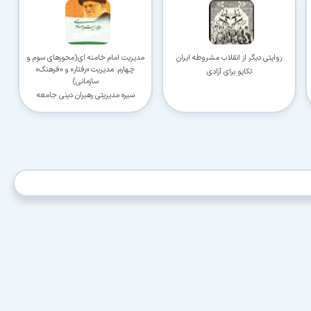
با حداکثر سرعت اینترنت خود دانلود کنید
🚀
استفاده از تمام ظرفیت و پهنای باند شبکه شما
ادامه دانلود پس از قطع اینترنت
⛓️
روایتی دیگر از انقلاب مشروطه ایران
مدیریت امام خامنه ای(محورهای سوم و
پشتیبانی کامل از ۳۲ کانکشن بدون از دست رفتن فایل
چهارم: مدیریت «رفتار» و «فرهنگ»
تکاپو برای آزادی
سازمانی)
سیره مدیریتی رهبران دینی جامعه
دسترسی نامحدود به دستیار هوشمند AI
🤖
راهنمای نصب، رفع خطاهای کرک و پیشنهاد نرم‌افزارهای کاربردی
🗄️ دسترسی به آرشیو کامل نسخه‌ها
🤖 دسترسی نامحدود به هوش مصنوعی
📂 دانلود موازی چند فایل
✉️ خبرنامه آپدیت نرم‌افزارها
⚡ همین حالا بدون انتظار دانلود کن
⭐
فقط کمتر از روزی ۱,۰۰۰ تومان
(معادل ماهیانه 27,250 تومان در اشتراک یک‌ساله)
قبلاً عضو شدم — ورود به حساب کاربری