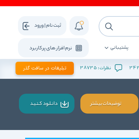
ثبت نام | ورود
پشتیبانی
نرم افزار های پرکاربرد
342
38735
تبلیغات در سافت گذر
نظرات :
توضیحات بیشتر
دانـلـود کـنـیـد