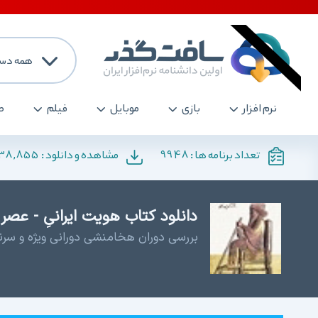
همه دست
نرم افزار
بازی
موبایل
فیلم
ص
138,855
9948
تعداد برنامه ها :
مشاهده و دانلود :
دانلود کتاب هویت ایرانیِ - عص
بررسی دوران هخامنشی دورانی ویژه و سرن