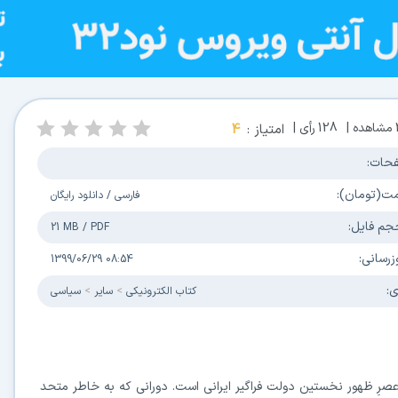
مشاهده |
128
رأی |
امتیاز :
4
حات:
مت(تومان):
فارسی
/
دانلود رایگان
جم فایل:
21 MB
/
PDF
زرسانی:
1399/06/29 08:54
ی:
كتاب الكترونیکی
سایر
سیاسی
عصرِ ظهور نخستین دولت فراگیر ایرانی است. دورانی که به خاطر متحد