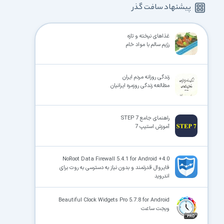
پیشنهاد سافت گذر
غذاهای نپخته و تازه
رژیم سالم با مواد خام
زندگی روزانه مردم ایران
مطالعه زندگی روزمره ایرانیان
راهنمای جامع STEP 7
آموزش استیپ 7
NoRoot Data Firewall 5.4.1 for Android +4.0
فایروال قدرتمند و بدون نیاز به دسترسی به روت برای
اندروید
Beautiful Clock Widgets Pro 5.7.8 for Android
ویجت ساعت