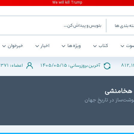
ه بندی ها
وت
کتاب
ویژه ها
اخبار
خبرخوان
371
1405/05/15
812,
آخرین بروزرسانی :
اعضاء :
ر هخامنشی
وشت‌ساز در تاریخ جهان