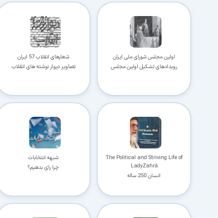
اولین مجلس شورای ملی ایران
شعارهای انقلاب 57 ایران
رویدادهای تشکیل اولین مجلس
تصاویر دیوار نوشته های انقلاب
The Political and Striving Life of
شبهه انتخابات
LadyZahrā
چرا رای بدهیم؟
انسان 250 ساله