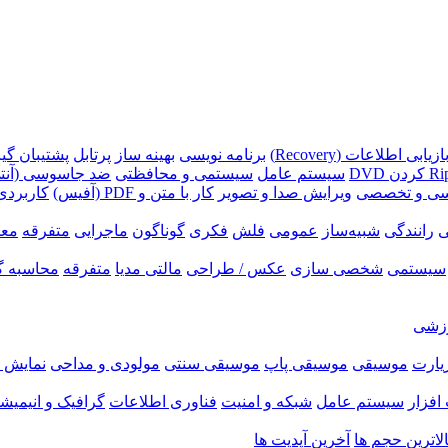
ازیابی اطلاعات (Recovery)
برنامه نویسی
بهینه ساز
پرتابل
پشتیبان گیری (p
سیستم عامل
سیستمی و محافظتی
ضد جاسوسی (آنتی
سی و تخصصی
ویرایش صدا و تصویر
کار با متن و PDF (آفیس)
کاربردی
ی
رانندگی
شبیه‌ساز
عمومی
فلش
فکری
گوناگون
ماجرایی
متفرقه
معم
سیستمی
شخصی سازی
عکس / طراحی
مالتی مدیا
متفرقه
محاسبه گ
زشی
زیارت
موسیقی
موسیقی پاپ
موسیقی سنتی
مولودی و مداحی
نمایش ر
فزار
سیستم عامل
شبکه و امنیت
فناوری اطلاعات
گرافیک و انیمیش
الاترین حجم ها
آخرین آپدیت ها