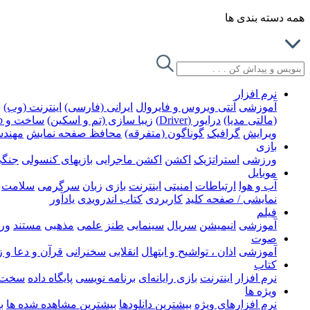
همه دسته بندی ها
نرم افزار
آموزشی
آنتی ویروس و فایروال
ایرانی (فارسی)
اینترنت (وب)
ب
(مالتی مدیا)
درایور (Driver)
زیبا سازی (تم و اسکین)
ساخت و Rip کردن DVD
ویرایش
گرافیک
گوناگون (متفرقه)
محافظ صفحه نمایش
مهند
بازی
ورزشی
استراتژیک
اکشن
اکشن ماجرایی
بازیهای کنسولی
جنگ
موبایل
آب و هوا
ارتباطات
امنیتی
اینترنت
بازی
زبان
سرگرمی
سلامت
نمایشی / صفحه کلید
کاربردی
کتاب اندرویدی
یادآور
فیلم
آموزشی
انیمیشن
سریال
سینمایی
طنز
علمی
مذهبی
مستند
ور
صوت
آموزشی
اذان ، تواشیح و ابتهال
انقلابی
سخنرانی
قرآن و دعا و 
کتاب
نرم افزار
اینترنت
بازی رایانه‌ای
برنامه نویسی
پایگاه داده
سخت ا
ویژه ها
نرم افزارهای ویژه
بیشترین دانلودها
بیشترین مشاهده شده ها
ب