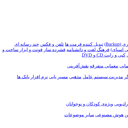
Backu)
تبدیل کننده فرمت ها
تلفن و فکس
چند رسانه ای
 اسپای)
فرهنگ لغت و دانشنامه
فشرده ساز
فونت و ابزار ساخت و
کپی و رایت CD و DVD
ایی
معمایی متفرقه
نقش‌آفرینی
ر
مدیریت سیستم عامل
مذهبی
مسیر یابی
نرم افزار بانک ها
ادیویی
ویژه‌ی کودکان و نوجوانان
ن
هوش مصنوعی
سایر موضوعات