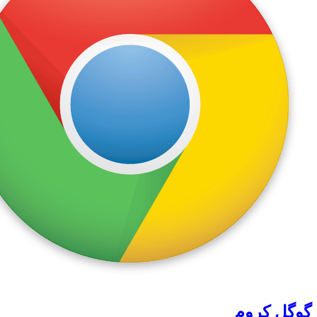
گوگل کروم