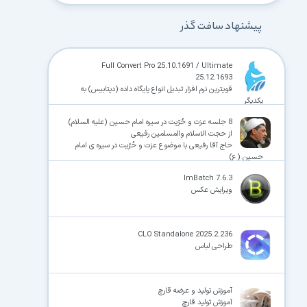
پیشنهاد سافت گذر
Full Convert Pro 25.10.1691 / Ultimate
25.12.1693
قویترین نرم افزار تبدیل انواع پایگاه داده (دیتابیس) به
یکدیگر
8 جلسه عزت و حُرّیت در سیره امام حسین (علیه السلام)
از حجت الاسلام والمسلمین رفیعی
حاج آقا رفیعی با موضوع عزت و حُرّیت در سیره ی امام
حسین (ع)
ImBatch 7.6.3
ویرایش عکس
CLO Standalone 2025.2.236
طراحی لباس
آموزش تولید و عرضه قارچ
آموزش تولید قارچ