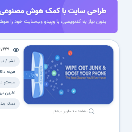
07669
ناشر / تول
هزینه دانل
سیستم عا
آخرین برو
دسته بند
مشاهده تصاویر بیشتر ...