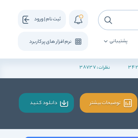
ثبت نام | ورود
پشتیبانی
نرم افزار های پرکاربرد
38737
342
نظرات :
توضیحات بیشتر
دانـلـود کـنـیـد