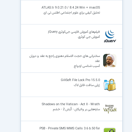
ATLAS.ti 9.0.21.0 / 8.4.24 Win + macOS
تحلیل کیفی برای علوم اجتماعی اطلس تی ای
فیلم‌های آموزش فارسی جی‌کوئری jQuery
آموزش جی کوئری
سخنرانی های حجت الاسلام دهنوی راجع به عقد و دوران
عقد
آسیب شناسی ازدواج
GiliSoft File Lock Pro 15.5.0
ژیلی سافت فایل لاک
Shadows on the Vatican - Act II - Wrath
سایه‌هایی بر واتیکان - کُنِش 2 - خشم
PSB - Private SMS MMS Calls 3.6 b.50 for