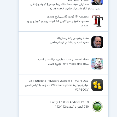
سخنرانی سید احمد خاتمی با موضوع تجربه ی زندگی
دینی در پرتو الگو پذیری از حضرت فاطمه (س)
مجموعه 54 فونت فارسی رایج ویندوز
مجموعه تمیز و غیر تکراری 54 فونت رایج و کاربردی برای
ویندوز
مداحی نریمان پناهی سال 98
محرم شب اول تا شام غریبان پناهی
مجله تخصصی اسب سواری و مراقبت از اسب
مجله Pony Magazine ژانویه 2021
CBT Nuggets - VMware vSphere 6 _ VCP6-DCV
فیلم آموزش VMware vSphere 6 – مرتبط با گواهینامه‌ی
VCP6-DCV
Firefly 1.1.0 for Android +2.3.3
750 آیکون با کیفیت 192*192