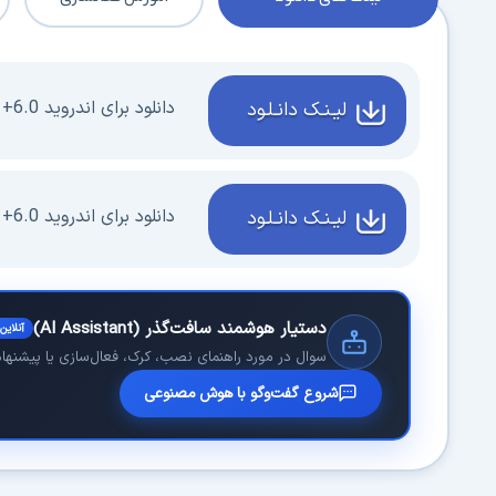
دانلود برای اندروید 6.0+ ورژن 7.5.3
لیـنـک دانـلـود
دانلود برای اندروید 6.0+ - VIP ورژن 7.5.1
لیـنـک دانـلـود
دستیار هوشمند سافت‌گذر (AI Assistant)
آنلاین
سوال در مورد راهنمای نصب، کرک، فعال‌سازی یا پیشنهاد 
شروع گفت‌وگو با هوش مصنوعی