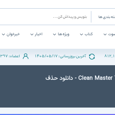
ه بندی ها
وت
کتاب
ویژه ها
اخبار
خبرخوان
397
1405/05/17
812,
آخرین بروزرسانی :
اعضاء :
دانلود Clean Master 7.5.3 for Android +4.2 - دانلود حذف