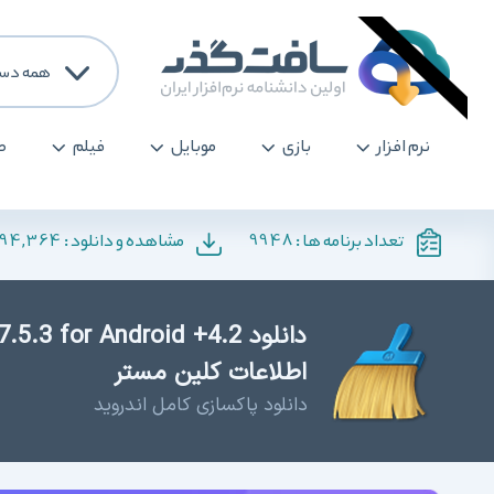
همه دست
نرم افزار
بازی
موبایل
فیلم
ص
194,364
9948
تعداد برنامه ها :
مشاهده و دانلود :
اطلاعات کلین مستر
دانلود پاکسازی کامل اندروید