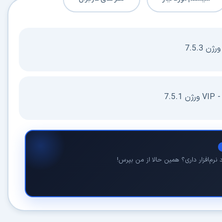
در حال آماده‌سازی لینک دانلود...
15
⚡ اعضای VIP دانلود را بلافاصله و بدون معطلی شروع می‌کنند
نرم‌افزار داری؟ همین حالا از من بپرس!
۱۹۰,۰۰۰
🛡️ ۱۸ سال سابقه اعتبار
⭐ بیش از
کاربر عضو ویژه
⭐ با عضویت ویژه، تمام محدودیت‌ها را بردارید:
دستیار هوشمند AI (ویژه اعضای VIP)
🤖
پاسخ‌گویی فوری به خطاهای نصب، راهنمای خط به‌خط کرک و پیشنهاد نرم‌افزارهای