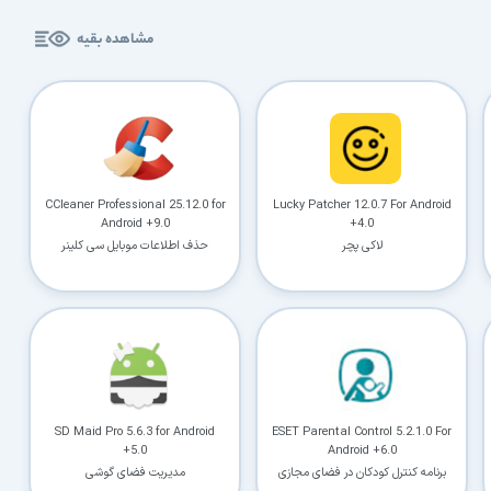
کاربردی
مشاهده بقیه
✓
دانلود فوری و بی‌معطلی:
حذف کامل صف و زمان انتظار برای تمام فایل‌ها
✓
حداکثر سرعت پهنای باند:
استفاده از تمام سرعت اینترنت با ۳۲ کانکشن
✓
ثبات دانلود (Resume):
ادامه دانلود پس از قطع اینترنت و دانلود موازی چند فایل
✓
آرشیو کامل نسخه‌ها:
دسترسی به تمام نسخه‌های قدیمی نرم‌افزارها
CCleaner Professional 25.12.0 for
Lucky Patcher 12.0.7 For Android
Android +9.0
+4.0
لاکی پچر
حذف اطلاعات موبایل سی کلینر
⚡ ارتقا به حساب VIP و دانلود فوری
⭐
فقط کمتر از روزی 1,093 تومان
(معادل ماهیانه 33,250 تومان در اشتراک یک‌ساله)
قبلاً عضو شدم — ورود به حساب کاربری
SD Maid Pro 5.6.3 for Android
ESET Parental Control 5.2.1.0 For
+5.0
Android +6.0
برنامه کنترل کودکان در فضای مجازی
مدیریت فضای گوشی