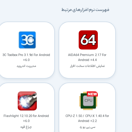
فهرست نرم افزارهای مرتبط
3C Toolbox Pro 3.1.9d For Android
AIDA64 Premium 2.17 For
+6.0
Android +4.4
نمایش اطلاعات سخت افزار
مدیریت اندروید
Flashlight 12.10.20 for Android
CPU-Z 1.50 / CPU-X 1.40.4 for
+6.0
Android +2.2
سی پی یو زد
چراغ قوه