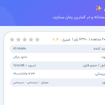
2
مشاهده |
8320
رأی |
امتیاز :
2.4
ید کننده:
KS Mobile
ود:
دانلود رایگان
مل / حجم فایل:
اندروید
/
19/15 MB
زرسانی:
1400/06/25 12:44
ی:
موبایل
سیستمی
سیستمی