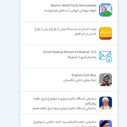
Worms World Party Remastered
کرم‌ها مهمانی جهانی | نسخه‌ی بازسازی‌شده
×
تربیت انسان در دو مرحله پیش از بلوغ و پس از بلوغ
انسان در دو فصل
Email Backup Wizard Enterprise 15.2
پشتیبان‌گیری از ایمیل‌ها
English Civil War
جنگ های داخلی انگلستان
سخنرانی آیت‌الله مکارم شیرازی با موضوع شرح خطبه
پرهیزگاران
سخنرانی آیت‌الله مکارم شیرازی درباره شرح خطبه همام
سخنرانی حجت الاسلام سید احمد خاتمی با موضوع
تجربه ی زندگی دینی