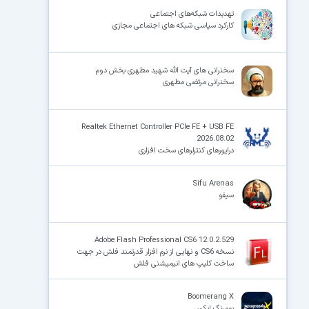
تهدیدات شبکه‌های اجتماعی
کارکرد سیاسی شبکه های اجتماعی مجازی
×
سخنرانی های آیت الله شهید مطهری بخش دوم
سخنرانی مرتضی مطهری
Realtek Ethernet Controller PCIe FE + USB FE
2026.08.02
درایورهای کنترلرهای سخت افزاری
Sifu Arenas
سیفو
Adobe Flash Professional CS6 12.0.2.529
نسخه CS6 و نهایی از نرم افزار قدرتمند فلش در جهت
ساخت کلیپ های انیمیشنی فلش
Boomerang X
بومرنگ ایکس