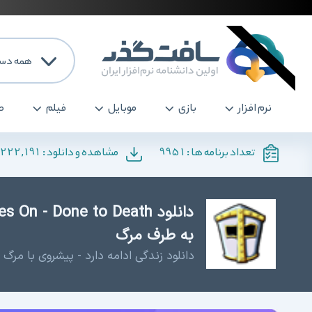
همه دست
نرم افزار
بازی
موبایل
فیلم
ص
,222,191
9951
تعداد برنامه ها :
مشاهده و دانلود :
به طرف مرگ
دانلود زندگی ادامه دارد - پیشروی با مرگ