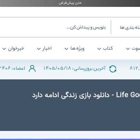
ه بندی ها
وت
کتاب
ویژه ها
اخبار
خبرخوان
2406
1405/05/18
812
آخرین بروزرسانی :
اعضاء :
دانلود Life Goes On - Done to Death - دانلود بازی زندگی ادامه دارد