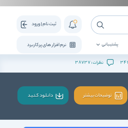
ثبت نام | ورود
پشتیبانی
نرم افزار های پرکاربرد
38737
34
نظرات :
توضیحات بیشتر
دانـلـود کـنـیـد