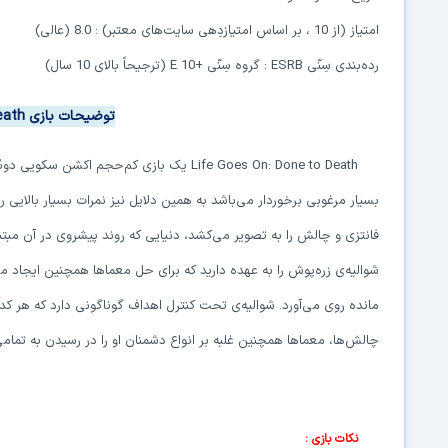
امتیاز (از 10 ، بر اساس امتیازدِهی سایت‌های معتبر) : 8.0 (عالی)
رده‌بندی سِنّی
ESRB
:
گروه سِنّی
E 10+
(ترجیحاً بالای 10 سال)
توضیحات بازی
eath
Life Goes On: Done to Death
یک بازی کم‌حجم
اکشن سکویی دوب
بسیار مرغوبی برخوردار می‌باشد به همین دلایل نیز نمرات بسیار بالایی 
فانتزی و چالش را به تصویر می‌کشد، دنیایی که روند پیشروی در آن مبتن
شوالیه‌ی زره‌پوش را به عهده دارید که برای حل معماها همچنین ایجاد مس
مانده روی می‌آورد. شوالیه‌ی تحت کنترل اهداف گوناگونی دارد که هر کدام به
چالش‌ها، معماها همچنین غلبه بر انواع دشمنان او را در رسیدن به تمام
نکات بازی :