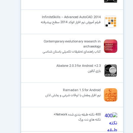
InfiniteSkills – Advanced AutoCAD 2014
فیلم آموزش نرم افزار اتوکد 2014 سطح پیشرفته
Contemporary evolutionary research in
archaeology
کتاب راهنمای تحقیقات تکمیلی باستان شناسی
Abalone 2.0.3 for Android +2.3
بازی آبالون
Ramadan 1.5 for Android
نرم افزار رمضان با اوقات شرعی و پخش اذان
400 نکته طبقه بندی شده Network+
نکته های نت ورک