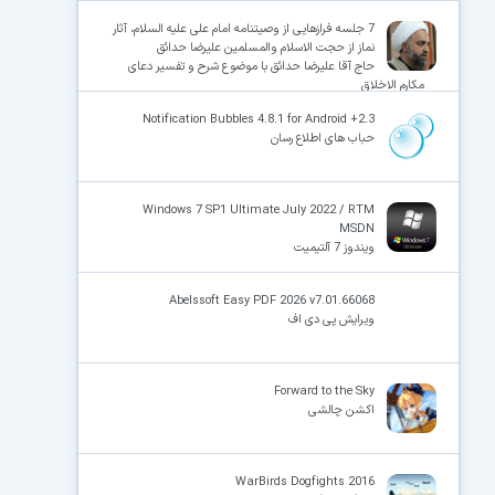
7 جلسه فرازهایی از وصیتنامه امام علی علیه السلام، آثار
نماز از حجت الاسلام والمسلمین علیرضا حدائق
حاج آقا علیرضا حدائق با موضوع شرح و تفسیر دعای
مکارم الاخلاق
Notification Bubbles 4.8.1 for Android +2.3
حباب های اطلاع رسان
Windows 7 SP1 Ultimate July 2022 / RTM
MSDN
ویندوز 7 آلتیمیت
Abelssoft Easy PDF 2026 v7.01.66068
ویرایش پی دی اف
Forward to the Sky
اکشن چالشی
WarBirds Dogfights 2016