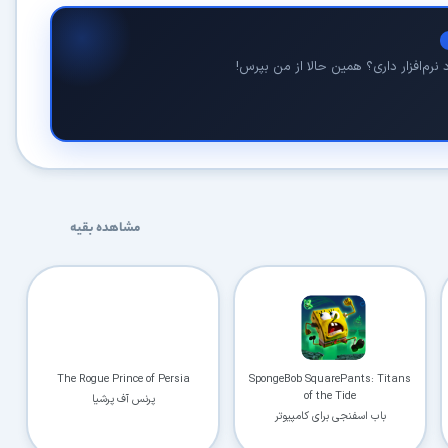
نرم‌افزار داری؟ همین حالا از من بپرس!
مشاهده بقیه
The Rogue Prince of Persia
SpongeBob SquarePants: Titans
of the Tide
پرنس آف پرشیا
باب اسفنجی برای کامپیوتر