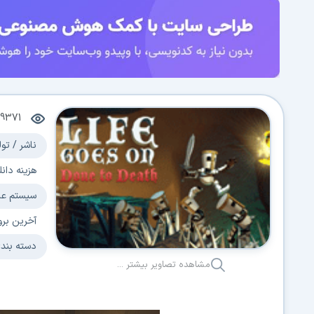
9371
ناشر / تول
هزینه دانل
سیستم عا
آخرین برو
دسته بند
مشاهده تصاویر بیشتر ...