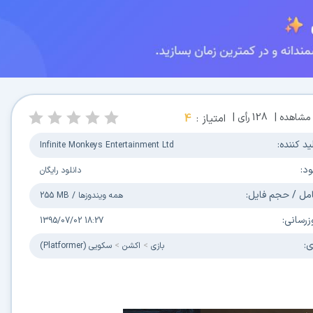
مشاهده |
128
رأی |
امتیاز :
4
ید کننده:
Infinite Monkeys Entertainment Ltd
ود:
دانلود رایگان
مل / حجم فایل:
همه ویندوزها
/
255 MB
زرسانی:
1395/07/02 18:27
ی:
بازی
اکشن
سکویی (Platformer)