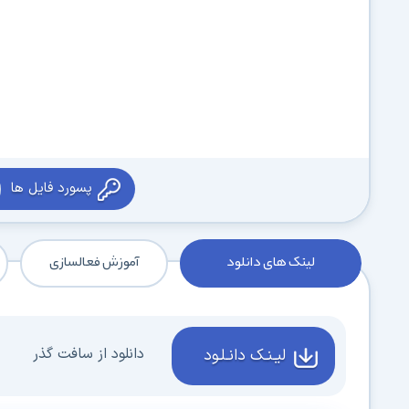
پسورد فایل ها
لینک های دانلود
آموزش فعالسازی
دانلود از سافت گذر
لیـنـک دانـلـود