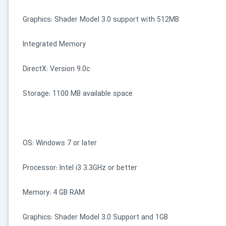
کاربردی
Graphics: Shader Model 3.0 support with 512MB
✓
دانلود فوری و بی‌معطلی:
حذف کامل صف و زمان انتظار برای تمام فایل‌ها
Integrated Memory
✓
حداکثر سرعت پهنای باند:
استفاده از تمام سرعت اینترنت با ۳۲ کانکشن
DirectX: Version 9.0c
✓
ثبات دانلود (Resume):
ادامه دانلود پس از قطع اینترنت و دانلود موازی چند فایل
✓
آرشیو کامل نسخه‌ها:
دسترسی به تمام نسخه‌های قدیمی نرم‌افزارها
Storage: 1100 MB available space
⚡ ارتقا به حساب VIP و دانلود فوری
OS: Windows 7 or later
⭐
فقط کمتر از روزی 1,093 تومان
(معادل ماهیانه 33,250 تومان در اشتراک یک‌ساله)
قبلاً عضو شدم — ورود به حساب کاربری
Processor: Intel i3 3.3GHz or better
Memory: 4 GB RAM
Graphics: Shader Model 3.0 Support and 1GB