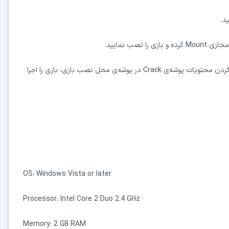
 مجازی
Mount
کرده و بازی را نصب نمایید.
Crack
در پوشه‌ی محل نصب بازی، بازی را اجرا
در حال آماده‌سازی لینک دانلود...
15
⚡ اعضای VIP دانلود را بلافاصله و بدون معطلی شروع می‌کنند
OS: Windows Vista or later
۱۹۰,۰۰۰
🛡️ ۱۸ سال سابقه اعتبار
⭐ بیش از
کاربر عضو ویژه
⭐ با عضویت ویژه، تمام محدودیت‌ها را بردارید:
Processor: Intel Core 2 Duo 2.4 GHz
دستیار هوشمند AI (ویژه اعضای VIP)
Memory: 2 GB RAM
🤖
پاسخ‌گویی فوری به خطاهای نصب، راهنمای خط به‌خط کرک و پیشنهاد نرم‌افزارهای