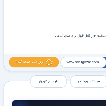
خت افزار قابل قبول برای بازی است .
در حال آماده‌سازی لینک دانلود...
15
بروز شد خبرت کنم؟
www.softgozar.com
⚡ اعضای VIP دانلود را بلافاصله و بدون معطلی شروع می‌کنند
سیستم مورد نیاز
نظر های کاربران
۱۹۰,۰۰۰
🛡️ ۱۸ سال سابقه اعتبار
⭐ بیش از
کاربر عضو ویژه
⭐ با عضویت ویژه، تمام محدودیت‌ها را بردارید:
دستیار هوشمند AI (ویژه اعضای VIP)
🤖
پاسخ‌گویی فوری به خطاهای نصب، راهنمای خط به‌خط کرک و پیشنهاد نرم‌افزارهای