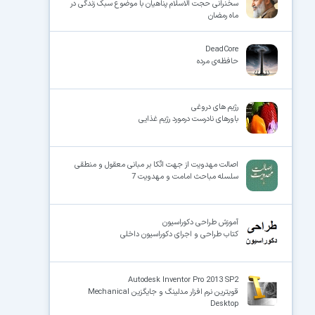
سخنرانی حجت الاسلام پناهیان با موضوع سبک زندگی در
ماه رمضان
DeadCore
حافظه‌ی مرده
رژیم های دروغی
باورهای نادرست درمورد رژیم غذایی
اصالت مهدویت از جهت اتّکا بر مبانى معقول و منطقى
سلسله مباحث امامت و مهدویت 7
آموزش طراحی دکوراسیون
کتاب طراحی و اجرای دکوراسیون داخلی
Autodesk Inventor Pro 2013 SP2
قویترین نرم افزار مدلینگ و جایگزین Mechanical
Desktop