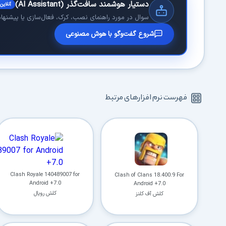
دستیار هوشمند سافت‌گذر (AI Assistant)
آنلاین
سوال در مورد راهنمای نصب، کرک، فعال‌سازی یا پیشنهاد 
شروع گفت‌وگو با هوش مصنوعی
فهرست نرم افزارهای مرتبط
Clash Royale 140489007 for
Clash of Clans 18.400.9 For
Android +7.0
Android +7.0
کلش رویال
کلش آف کلنز