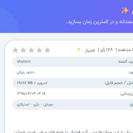
مشاهده |
128
رأی |
امتیاز :
4
ید کننده:
shunico
ود:
دانلود رایگان
مل / حجم فایل:
اندروید
/
28/87 MB
زرسانی:
1395/04/04 04:15
ی:
موبایل
بازی
استراتژی
د یکی از این سبک ها مربی گری فوتبال یا رشته های ورزشی است .شما در