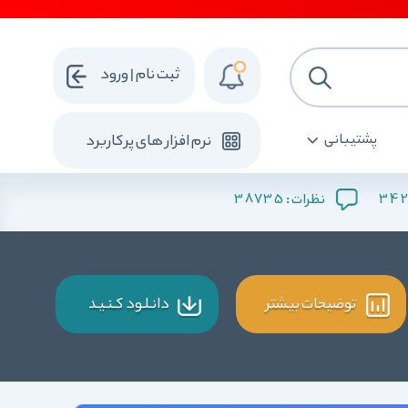
ثبت نام | ورود
پشتیبانی
نرم افزار های پرکاربرد
38735
342
نظرات :
توضیحات بیشتر
دانـلـود کـنـیـد