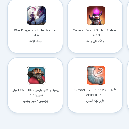
War Dragons 5.40 for Android
Caravan War 3.0.3 For Android
+4.4
+4.0.3
جنگ کاروان ها
جنگ اژدها
Plumber 1 v1.14.7 / 2 v1.6.6 for
پرسیتی - شهر پارسی 1.25.5.4895 برای
Android +4.0
اندروید 4.2+
بازی لوله کشی
پرسیتی - شهر پارسی