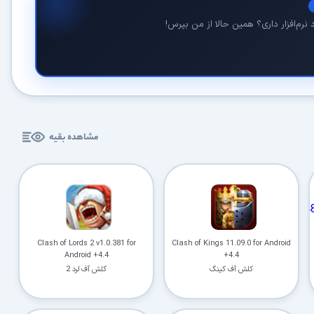
کاربردی
نرم‌افزار داری؟ همین حالا از من بپرس!
✓
دانلود فوری و بی‌معطلی:
حذف کامل صف و زمان انتظار برای تمام فایل‌ها
✓
حداکثر سرعت پهنای باند:
استفاده از تمام سرعت اینترنت با ۳۲ کانکشن
✓
ثبات دانلود (Resume):
ادامه دانلود پس از قطع اینترنت و دانلود موازی چند فایل
✓
آرشیو کامل نسخه‌ها:
دسترسی به تمام نسخه‌های قدیمی نرم‌افزارها
مشاهده بقیه
⚡ ارتقا به حساب VIP و دانلود فوری
⭐
فقط کمتر از روزی ۱,۰۰۰ تومان
(معادل ماهیانه 27,250 تومان در اشتراک یک‌ساله)
قبلاً عضو شدم — ورود به حساب کاربری
Clash of Lords 2 v1.0.381 for
Clash of Kings 11.09.0 for Android
Android +4.4
+4.4
کلش آف کینگ
کلش آف لرد 2