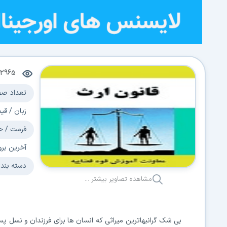
2965
تعداد صف
زبان / قی
فرمت / ح
آخرین برو
دسته بند
مشاهده تصاویر بیشتر ...
بی شک گرانبهاترین میراثی که انسان ها برای فرزندان و نسل پ