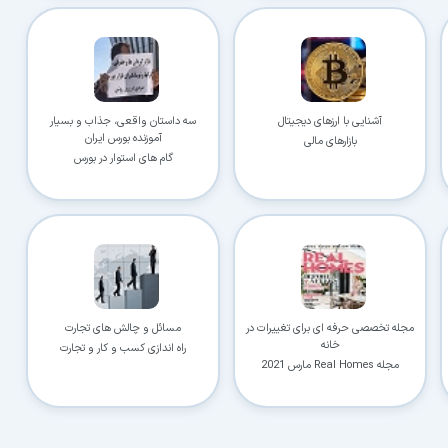
با حداکثر سرعت اینترنت خود دانلود کنید
🚀
استفاده از تمام ظرفیت و پهنای باند شبکه شما
ادامه دانلود پس از قطع اینترنت
⛓️
پشتیبانی کامل از ۳۲ کانکشن بدون از دست رفتن فایل
آشنایی با ارزهای دیجیتال
سه داستان واقعی، جذاب و بسیار
آموزنده بورس ایران
دسترسی نامحدود به دستیار هوشمند AI
بازارهای مالی
🤖
گام های استوار در بورس
راهنمای نصب، رفع خطاهای کرک و پیشنهاد نرم‌افزارهای کاربردی
🗄️ دسترسی به آرشیو کامل نسخه‌ها
🤖 دسترسی نامحدود به هوش مصنوعی
📂 دانلود موازی چند فایل
✉️ خبرنامه آپدیت نرم‌افزارها
⚡ همین حالا بدون انتظار دانلود کن
⭐
فقط کمتر از روزی ۱,۰۰۰ تومان
(معادل ماهیانه 27,250 تومان در اشتراک یک‌ساله)
مجله تخصصی حرفه ای برای تغییرات در
مسائل و چالش های تجارت
قبلاً عضو شدم — ورود به حساب کاربری
خانه
راه اندازی کسب و کار و تجارت
مجله Real Homes مارس 2021