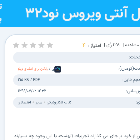
مشاهده |
128
رأی |
امتیاز :
4
حات:
مت(تومان):
فارسی
/
رایگان برای اعضای ویژه
جم فایل:
215 KB
/
PDF
زرسانی:
1399/07/02 12:32
ی:
كتاب الكترونیکی
سایر
اقتصادی
س از خود بر جای می گذارند تجربیات آنهاست. با این وجود چه بسیارند