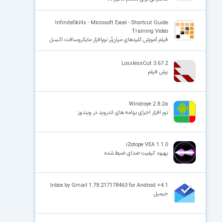
InfiniteSkills - Microsoft Excel - Shortcut Guide
Training Video
فیلم آموزش کلیدهای میان‌بُر نرم‌افزار مایکروسافت اکسِـل
LosslessCut 3.67.2
برش فیلم
Windroye 2.8.2a
نرم افزار اجرای برنامه های اندروید در ویندوز
iZotope VEA 1.1.0
بهبود کیفیت صدای ضبط شده
Inbox by Gmail 1.78.217178463 for Android +4.1
جیمیل