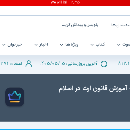
ه بندی ها
وت
کتاب
ویژه ها
اخبار
خبرخوان
371
1405/05/15
812,
آخرین بروزرسانی :
اعضاء :
- آموزش قانون ارث در اسلام