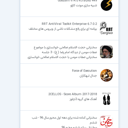
GoldSim v14.0 R3 Build 449
شبیه سازی مونت کارلو
RRT AntiViral Toolkit Enterprise 6.7.0.2
برنامه ای برای رفع مشکلات ناشی از ویروس های مختلف
سخنرانی حجت الاسلام صالحی خوانساری با موضوع
صفات مومن از دیدگاه امام رضا (ع) - 3 جلسه
سخنرانی صفات مومن با حجت الاسلام صالحی خوانساری
Force of Execution
جدال تبهکاران
2CELLOS - Score Album 2017-2018
آهنگ های گروه 2چلوز
سخنرانی آماده شده برای دهه اول محرم سال 96 - شب
ششم
سخنرانی برای ششم محرم 96