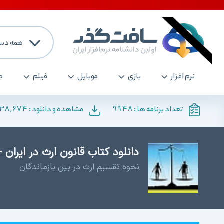
همه دست
نرم افزار
بازی
موبایل
فیلم
ص
138,674
9948
تعداد برنامه ها :
مشاهده و دانلود :
دانلود کتاب قانون ارث در ایران 
نحوه تقسیم ارث در بین بازماندگان