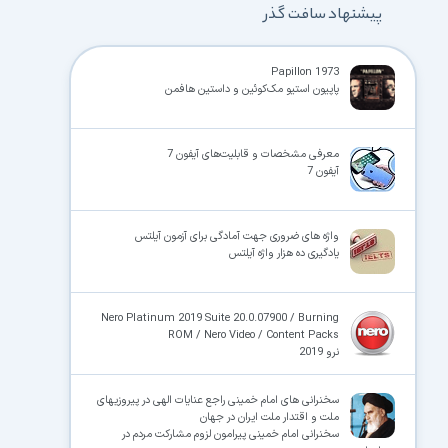
پیشنهاد سافت گذر
Papillon 1973
پاپیون استیو مک‌کوئین و داستین هافمن
معرفی مشخصات و قابلیت‌های آیفون 7
آیفون 7
واژه‌ های ضروری جهت آمادگی برای آزمون آیلتس
یادگیری ده هزار واژه آیلتس
Nero Platinum 2019 Suite 20.0.07900 / Burning
ROM / Nero Video / Content Packs
نرو 2019
سخنرانی های امام خمینی راجع عنایات الهى در پیروزیهاى
ملت و اقتدار ملت ایران در جهان‏
سخنرانی امام خمینی پیرامون لزوم مشارکت مردم در