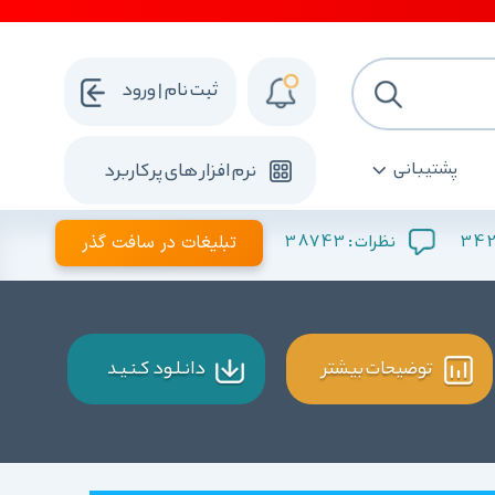
ثبت نام | ورود
پشتیبانی
نرم افزار های پرکاربرد
342
38743
تبلیغات در سافت گذر
نظرات :
توضیحات بیشتر
دانـلـود کـنـیـد