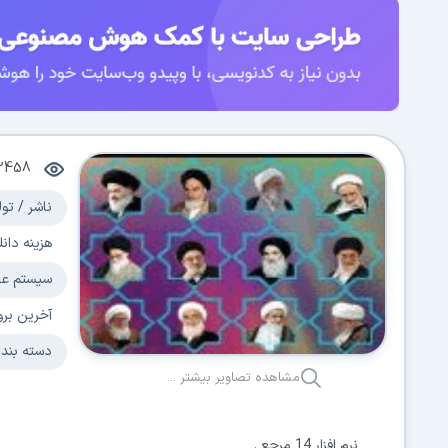
2458
ناشر / تول
هزینه دانل
سیستم عا
آخرین برو
دسته بند
مشاهده تصاویر بیشتر ...
نرم افزار 14 مرجع .