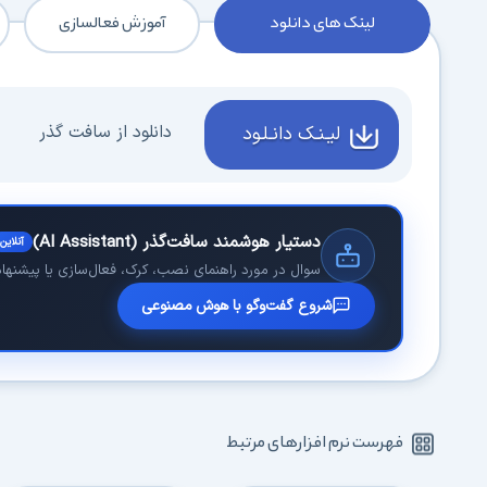
لینک های دانلود
آموزش فعالسازی
دانلود از سافت گذر
لیـنـک دانـلـود
دستیار هوشمند سافت‌گذر (AI Assistant)
آنلاین
سوال در مورد راهنمای نصب، کرک، فعال‌سازی یا پیشنهاد 
شروع گفت‌وگو با هوش مصنوعی
فهرست نرم افزارهای مرتبط