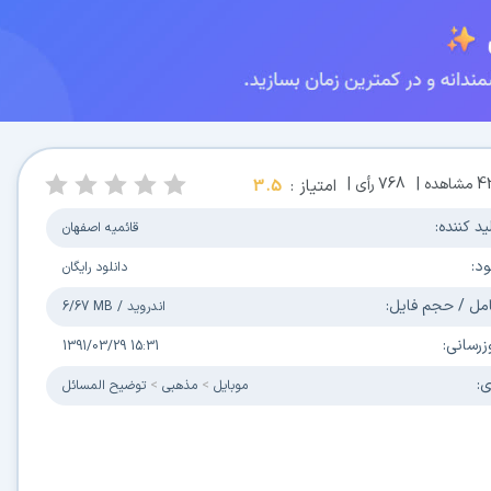
4
مشاهده |
768
رأی |
امتیاز :
3.5
ید کننده:
قائمیه اصفهان
ود:
دانلود رایگان
مل / حجم فایل:
اندروید
/
6/67 MB
زرسانی:
1391/03/29 15:31
ی:
موبایل
مذهبی
توضیح المسائل