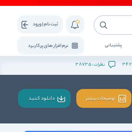
ثبت نام | ورود
پشتیبانی
نرم افزار های پرکاربرد
38735
342
نظرات :
توضیحات بیشتر
دانـلـود کـنـیـد