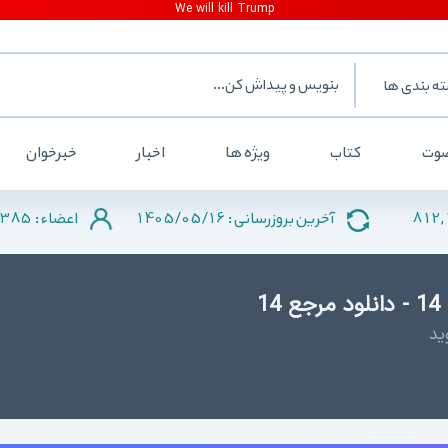
ه بندی ها
وت
کتاب
ویژه ها
اخبار
خبرخوان
385
1405/05/16
812,
آخرین بروزرسانی :
اعضاء :
ید