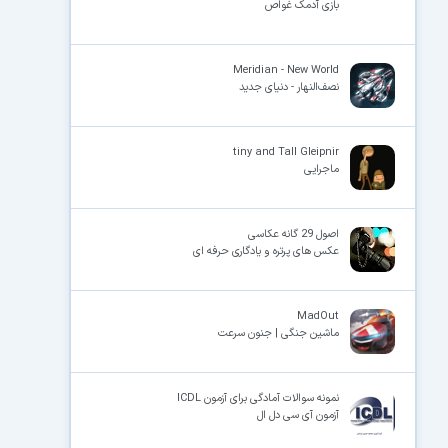
بازی آدمک غواص
Meridian - New World
نصف‌النهار - دنیای جدید
tiny and Tall Gleipnir
ماجرایی
اصول 29 گانه عکاسی
عکس ھای پرتره و یادگاری حرفه ای
MadOut
ماشین جنگی | جنون سرعت
نمونه سوالات آمادگی برای آزمون ICDL
آزمون آی سی دل ال