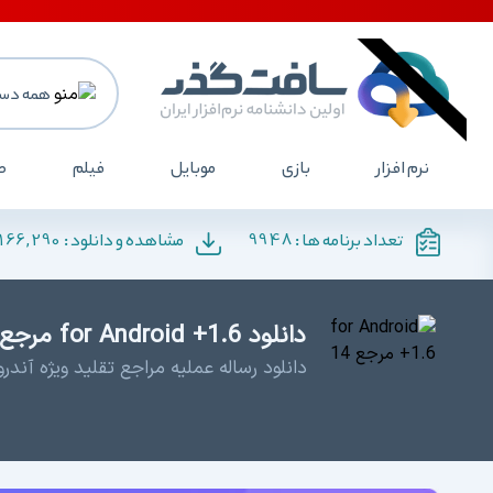
همه دست
نرم افزار
بازی
موبایل
فیلم
ص
166,290
9948
تعداد برنامه ها :
مشاهده و دانلود :
دانلود for Android +1.6 مرجع 14 - دانلود مرجع 14
دانلود رساله عملیه مراجع تقلید ویژه آندرو