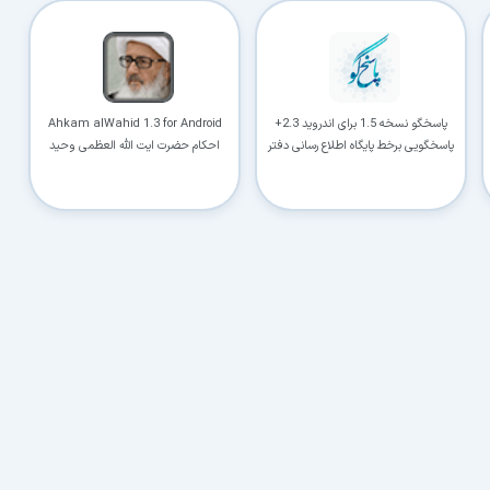
پاسخگو نسخه 1.5 برای اندروید 2.3+
Ahkam alWahid 1.3 for Android
پاسخگویی برخط پایگاه اطلاع رسانی دفتر
احکام حضرت ایت الله العظمی وحید
آیت الله العظمی مکارم شیرازی
خراسانی (مدظله)
در حال آماده‌سازی لینک دانلود...
15
⚡ اعضای VIP دانلود را بلافاصله و بدون معطلی شروع می‌کنند
۱۹۰,۰۰۰
🛡️ ۱۸ سال سابقه اعتبار
⭐ بیش از
کاربر عضو ویژه
⭐ با عضویت ویژه، تمام محدودیت‌ها را بردارید:
دستیار هوشمند AI (ویژه اعضای VIP)
🤖
پاسخ‌گویی فوری به خطاهای نصب، راهنمای خط به‌خط کرک و پیشنهاد نرم‌افزارهای