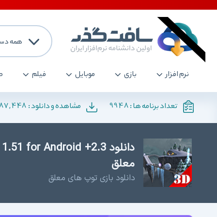
همه دست
نرم افزار
بازی
موبایل
فیلم
ص
187,448
9948
تعداد برنامه ها :
مشاهده و دانلود :
معلق
دانلود بازی توپ های معلق