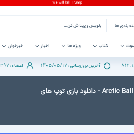
ه بندی ها
وت
کتاب
ویژه ها
اخبار
خبرخوان
397
1405/05/17
812,
آخرین بروزرسانی :
اعضاء :
دانلود Arctic Ball 1.51 for Android +2.3 - دانلود بازی توپ های