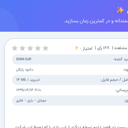
مشاهده |
128
رأی |
امتیاز :
4
ید کننده:
BMM-Soft
ود:
دانلود رایگان
مل / حجم فایل:
اندروید
/
14 MB
زرسانی:
1399/04/14 21:10
ی:
موبایل
بازی
فکری
این پست نیز قصد داریم نسخه دیگری از این بازی را که توسط این شرکت