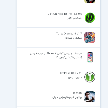
IObit Uninstaller Pro 15.6.0.6
حذف نرم افزار
Turbo Dismount v1.7
سرعت و تصادف
فیلم نقد و بررسی گوشی iPhone X با دوبله فارسی
آشنایی با گوشی آیفون 10
KeePassXC 2.7.11
مدیریت پسورد
Ip Man
بهترین فیلم های رزمی جهان