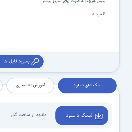
بدون هیچگونه صوت برای تمرکز بیشتر
8 مرحله
پسورد فایل ها
لینک های دانلود
آموزش فعالسازی
دانلود از سافت گذر
لیـنـک دانـلـود