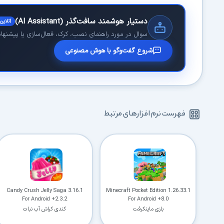
دستیار هوشمند سافت‌گذر (AI Assistant)
آنلاین
سوال در مورد راهنمای نصب، کرک، فعال‌سازی یا پیشنهاد 
شروع گفت‌وگو با هوش مصنوعی
فهرست نرم افزارهای مرتبط
Candy Crush Jelly Saga 3.16.1
Minecraft Pocket Edition 1.26.33.1
For Android +2.3.2
For Android +8.0
بازی ماینکرفت
کندی کراش آب نبات