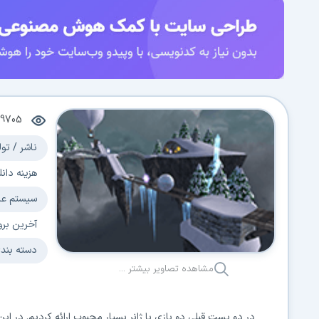
9705
ناشر / تول
هزینه دانل
سیستم عا
آخرین برو
دسته بند
مشاهده تصاویر بیشتر ...
در دو پست قبلی دو بازی با ژانر بسیار محبوب ارائه کردیم. در 