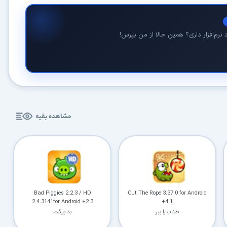
نرم‌افزار داری؟ همین حالا از من بپرس!
در حال آماده‌سازی لینک دانلود...
15
مشاهده بقیه
⚡ اعضای VIP دانلود را بلافاصله و بدون معطلی شروع می‌کنند
۱۹۰,۰۰۰
🛡️ ۱۸ سال سابقه اعتبار
⭐ بیش از
کاربر عضو ویژه
Bad Piggies 2.2.3 / HD
Cut The Rope 3.37.0 for Android
⭐ با عضویت ویژه، تمام محدودیت‌ها را بردارید:
2.4.3141for Android +2.3
+4.1
طناب را ببر
بد پیگت
دستیار هوشمند AI (ویژه اعضای VIP)
🤖
پاسخ‌گویی فوری به خطاهای نصب، راهنمای خط به‌خط کرک و پیشنهاد نرم‌افزارهای