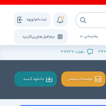
ثبت نام | ورود
پشتیبانی
نرم افزار های پرکاربرد
38737
342
نظرات :
توضیحات بیشتر
دانـلـود کـنـیـد