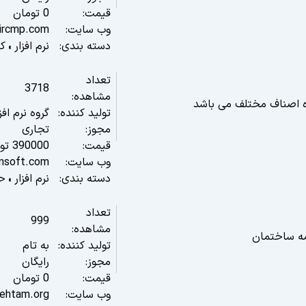
قیمت:
0
تومان
وب سایت:
xircmp.com
دسته بندی:
نرم افزار
کا
»
تعداد
3718
مشاهده:
یژه اصناف مختلف می باشد
تولید کننده:
گروه نرم اف
مجوز:
تجاری
قیمت:
390000
تو
وب سایت:
insoft.com
دسته بندی:
نرم افزار
حس
»
تعداد
999
مشاهده:
مه ساختمان
تولید کننده:
به تام
مجوز:
رایگان
قیمت:
0
تومان
وب سایت:
behtam.org