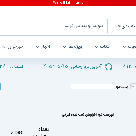
ه بندی ها
وت
کتاب
ویژه ها
اخبار
خبرخوان
382
1405/05/15
812,
آخرین بروزرسانی :
اعضاء :
جستجو:
فهرست نرم افزارهای ثبت شده ایرانی
تعداد
3188