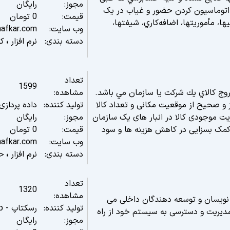
مجوز:
رایگان
اتوماسيون کردن حضور و غياب در يک
قیمت:
0
تومان
، مأموريتها، اضافه‌کاري، شيفتها،
وب سایت:
mafkar.com
دسته بندی:
نرم افزار
کا
»
تعداد
1599
و خروج كالاي يك شركت يا سازمان مي باشد.
مشاهده:
ز و صحیح از موقعیت مکانی و تعداد کالا
تولید کننده:
داده پردازی 
ت موجودی کالا در انبار های یک سازمان
مجوز:
رایگان
ک بسزایی در کاهش هزینه ها و سود
قیمت:
0
تومان
وب سایت:
mafkar.com
دسته بندی:
نرم افزار
حس
»
تعداد
1320
مشاهده:
ه نویسان و توسعه دهندگان داخلی می
تولید کننده:
رسکتاپ - Resktop
 مدیریت و دسترسی به سیستم خود از راه
مجوز:
رایگان