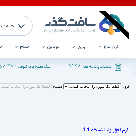
همه دست
نرم افزار
بازی
موبایل
فیلم
ص
157,483
9948
تعداد برنامه ها :
مشاهده و دانلود :
گروه:
دسته:
نرم افزار یلدا نسخه 1.1