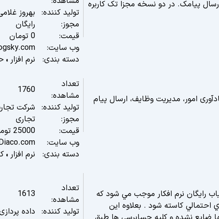
مشاهده:
ل ارسال پیامک. در دو نسخه مجزا تک کاربره
تولید کننده:
بهروز غلامی
مجوز:
رایگان
قیمت:
0
تومان
وب سایت:
ogsky.com/
دسته بندی:
نرم افزار
حس
»
تعداد
1760
مشاهده:
، یادآوری امور، مدیریت وظایف، ارسال پیام
تولید کننده:
شرکت تجارت
مجوز:
تجاری
قیمت:
25000
توم
وب سایت:
tDiaco.com
دسته بندی:
نرم افزار
کا
»
تعداد
غياب رایگان نرم افکار موجب مي شود که
1613
مشاهده:
 احتمالي کاسته شود . بعلاوه اين
تولید کننده:
داده پردازی 
ا ضايع نشده و کليه حسابرسي ها طبق