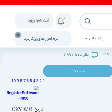
ثبت نام | ورود
پشتیبانی
نرم افزار های پرکاربرد
38735
342
نظرات :
...
10
9
8
7
6
5
4
3
2
1
تاریخ:
1397/10/15