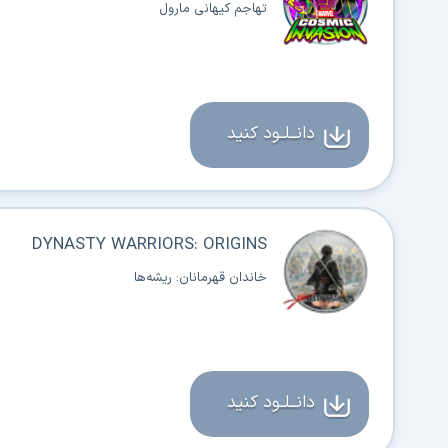
تهاجم کیهانی مارول
دانــلــود کنید
DYNASTY WARRIORS: ORIGINS
خاندان قهرمانان: ریشه‌ها
دانــلــود کنید