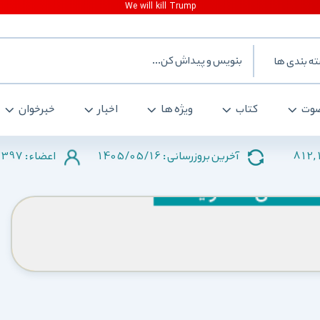
ه بندی ها
وت
کتاب
ویژه ها
اخبار
خبرخوان
2397
1405/05/16
812,
آخرین بروزرسانی :
اعضاء :