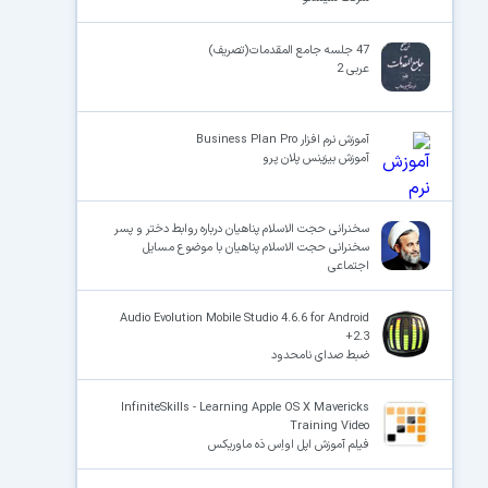
47 جلسه جامع المقدمات(تصریف)
عربی 2
آموزش نرم افزار Business Plan Pro
آموزش بیزینس پلان پرو
سخنرانی حجت الاسلام پناهیان درباره روابط دختر و پسر
سخنرانی حجت الاسلام پناهیان با موضوع مسایل
اجتماعی
Audio Evolution Mobile Studio 4.6.6 for Android
+2.3
ضبط صدای نامحدود
InfiniteSkills - Learning Apple OS X Mavericks
Training Video
فیلم آموزش اپل او‌اِس دَه ماوریکس