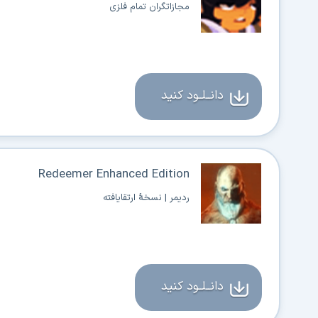
مجازاتگران تمام فلزی
دانــلــود کنید
Redeemer Enhanced Edition
ردیمر | نسخهٔ ارتقایافته
دانــلــود کنید