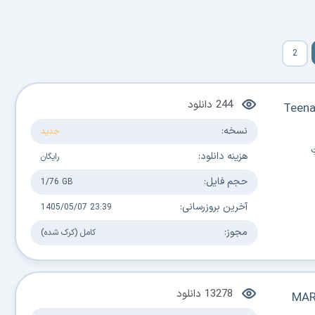
2
244
دانلود
Teena
نسخه:
جدید
هزینه دانلود:
رایگان
حجم فایل:
1/76 GB
آخرین بروزرسانی:
1405/05/07 23:39
مجوز:
کامل (کرک شده)
13278
دانلود
MAR