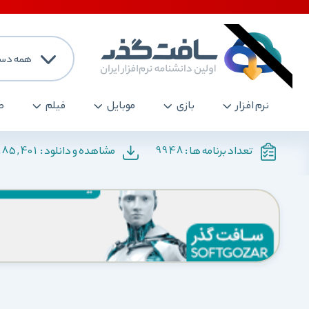
همه دست
نرم افزار
بازی
موبایل
فیلم
ص
185,401
9948
تعداد برنامه ها :
مشاهده و دانلود :