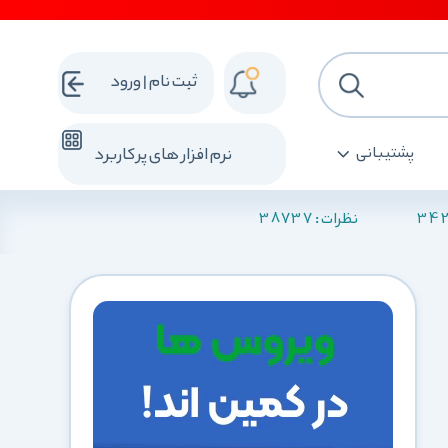
ثبت نام | ورود
پشتیبانی
نرم افزار های پرکاربرد
38737
34
نظرات :