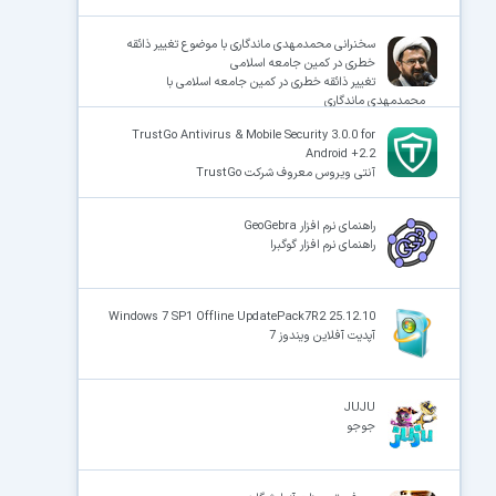
سخنرانی محمدمهدی ماندگاری با موضوع تغییر ذائقه
خطری در کمین جامعه اسلامی
تغییر ذائقه خطری در کمین جامعه اسلامی با
محمدمهدی ماندگاری
TrustGo Antivirus & Mobile Security 3.0.0 for
Android +2.2
آنتی ویروس معروف شرکت TrustGo
راهنمای نرم افزار GeoGebra
راهنمای نرم افزار گوگبرا
Windows 7 SP1 Offline UpdatePack7R2 25.12.10
آپدیت آفلاین ویندوز 7
JUJU
جوجو