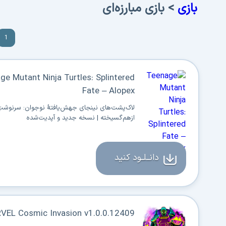
بازی
> بازی مبارزه‌ای
1
ge Mutant Ninja Turtles: Splintered
Fate – Alopex
لاک‌پشت‌های نینجای جهش‌یافتهٔ نوجوان: سرنوشتِ
ازهم‌گسیخته | نسخه جدید و آپدیت‌شده
دانــلــود کنید
VEL Cosmic Invasion v1.0.0.12409