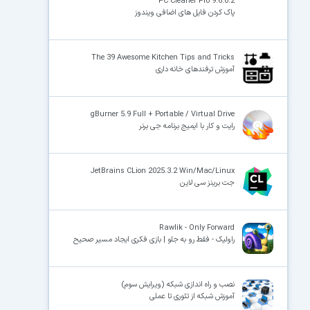
PC Cleaner Pro 9.6.0.2
پاک کردن فایل های اضافی ویندوز
The 39 Awesome Kitchen Tips and Tricks
آموزش ترفندهای خانه داری
gBurner 5.9 Full + Portable / Virtual Drive
رایت و کار با ایمیج برنامه جی برنر
JetBrains CLion 2025.3.2 Win/Mac/Linux
جت برینز سی لاین
Rawlik - Only Forward
راولیک - فقط رو به جلو | بازی فکری ایجاد مسیر صحیح
نصب و راه اندازی شبکه (ویرایش سوم)
آموزش شبکه از تئوری تا عملی