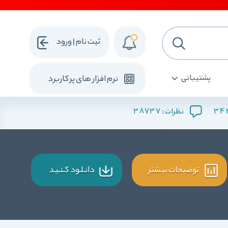
ثبت نام | ورود
پشتیبانی
نرم افزار های پرکاربرد
38737
34
نظرات :
توضیحات بیشتر
دانـلـود کـنـیـد