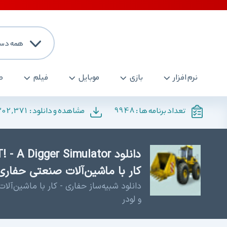
همه دست
نرم افزار
بازی
موبایل
فیلم
ص
202,371
9948
تعداد برنامه ها :
مشاهده و دانلود :
کار با ماشین‌آلات صنعتی حفاری 
دانلود شبیه‌ساز حفاری - کار با ماشین‌آلا
و لودر