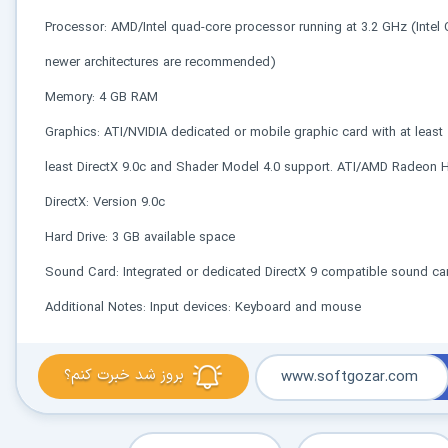
کاربردی
Processor: AMD/Intel quad-core processor running at 3.2 GHz (Intel
✓
دانلود فوری و بی‌معطلی:
حذف کامل صف و زمان انتظار برای تمام فایل‌ها
newer architectures are recommended)
Memory: 4 GB RAM
✓
حداکثر سرعت پهنای باند:
استفاده از تمام سرعت اینترنت با ۳۲ کانکشن
Graphics: ATI/NVIDIA dedicated or mobile graphic card with at leas
✓
ثبات دانلود (Resume):
ادامه دانلود پس از قطع اینترنت و دانلود موازی چند فایل
least DirectX 9.0c and Shader Model 4.0 support. ATI/AMD Radeon
✓
آرشیو کامل نسخه‌ها:
دسترسی به تمام نسخه‌های قدیمی نرم‌افزارها
DirectX: Version 9.0c
Hard Drive: 3 GB available space
⚡ ارتقا به حساب VIP و دانلود فوری
Sound Card: Integrated or dedicated DirectX 9 compatible sound ca
⭐
فقط کمتر از روزی 1,093 تومان
(معادل ماهیانه 33,250 تومان در اشتراک یک‌ساله)
Additional Notes: Input devices: Keyboard and mouse
قبلاً عضو شدم — ورود به حساب کاربری
بروز شد خبرت کنم؟
www.softgozar.com