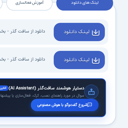
لینک های دانلود
آموزش فعالسازی
دانلود از سافت گذر - بخش 1 - 1 گیگا
لیـنـک دانـلـود
دانلود از سافت گذر - بخش 2 - 31 مگا
لیـنـک دانـلـود
دستیار هوشمند سافت‌گذر (AI Assistant)
آنلاین
سوال در مورد راهنمای نصب، کرک، فعال‌سازی یا پیشنهاد 
شروع گفت‌وگو با هوش مصنوعی