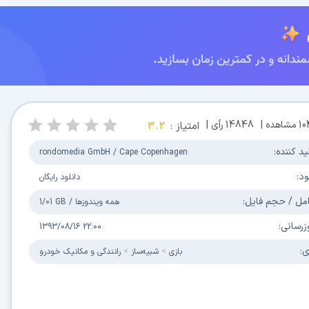
1
مشاهده |
14848
رأی |
امتیاز :
3.2
ید کننده:
rondomedia GmbH / Cape Copenhagen
ود:
دانلود رایگان
مل / حجم فایل:
همه ویندوزها
/
1/01 GB
زرسانی:
1393/08/16 22:00
ی:
بازی
شبیه‌ساز
رانندگی و مکانیک خودرو