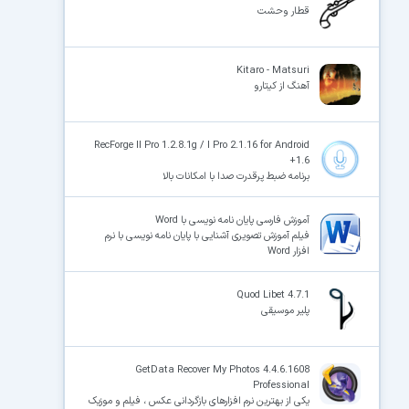
قطار وحشت
Kitaro - Matsuri
آهنگ از کیتارو
RecForge II Pro 1.2.8.1g / I Pro 2.1.16 for Android
+1.6
برنامه ضبط پرقدرت صدا با امکانات بالا
آموزش فارسی پایان نامه نویسی با Word
فیلم آموزش تصویری آشنایی با پایان نامه نویسی با نرم
افزار Word
Quod Libet 4.7.1
پلیر موسیقی
GetData Recover My Photos 4.4.6.1608
Professional
یکی از بهترین نرم افزارهای بازگردانی عکس ، فیلم و موزیک