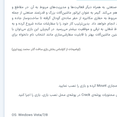
ت صنعتی به همراه دیگر فعالیت‌ها و مدیریت‌های مربوط به آن -در مقاطع و
اهم می‌کند. گیمر به عنوان اپراتور ماشین‌آلات بزرگ و قدرتمند صنعتی از جمله
ربوط به حفاری مکانیزه از حفر ساده‌ی گودال گرفته تا ساخت‌وساز جاده و
انجام خواهد داد. بدین‌ترتیب کار خود را با سفارشات ساده شروع کرده و به
ظ شغلی به ترقی و موفقیت بیشتر می‌رسید. در گیم‌پلی این بازی می‌توان با
ین ماشین‌آلات بهتر با قابلیت سفارشی‌سازی مانند انتخاب نام دلخواه برای
در حال آماده‌سازی لینک دانلود...
(توضیحات از کارشناس بخش بازی سافت گذر: محمد زویداوی)
15
⚡ اعضای VIP دانلود را بلافاصله و بدون معطلی شروع می‌کنند
 مجازی
Mount
کرده و بازی را نصب نمایید.
۱۹۰,۰۰۰
🛡️ ۱۸ سال سابقه اعتبار
⭐ بیش از
کاربر عضو ویژه
Crack
در پوشه‌ی محل نصب بازی، بازی را اجرا کنید.
⭐ با عضویت ویژه، تمام محدودیت‌ها را بردارید:
دستیار هوشمند AI (ویژه اعضای VIP)
🤖
OS: Windows Vista/7/8
پاسخ‌گویی فوری به خطاهای نصب، راهنمای خط به‌خط کرک و پیشنهاد نرم‌افزارهای