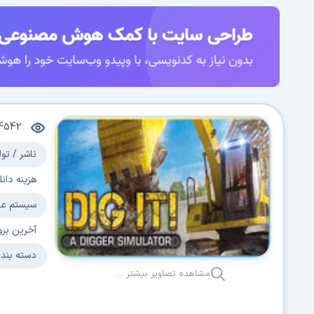
04542
ناشر / تول
هزینه دانل
سیستم عا
آخرین برو
دسته بند
مشاهده تصاویر بیشتر ...