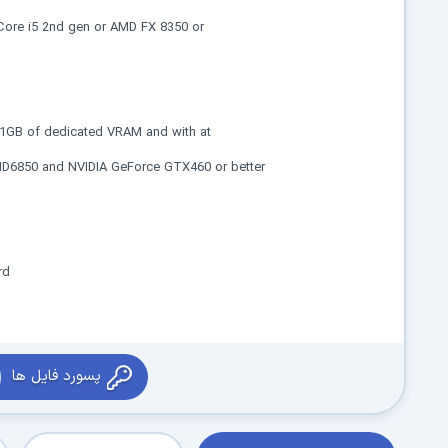
 Core i5 2nd gen or AMD FX 8350 or
t 1GB of dedicated VRAM and with at
 HD6850 and NVIDIA GeForce GTX460 or better
rd
پسورد فایل ها