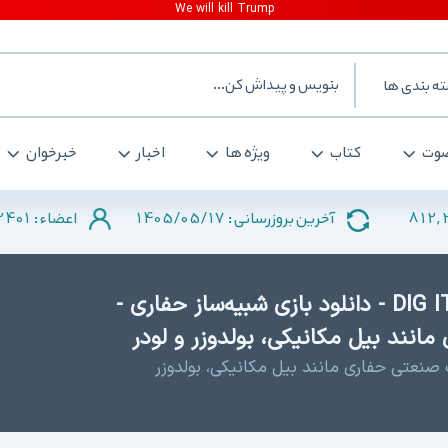
ه بندی ها
وت
کتاب
ویژه ها
اخبار
خبرخوان
2401
1405/05/17
812,
آخرین بروزرسانی :
اعضاء :
دانلود DIG IT! - A Digger Simulator - دانلود بازی شبیه‌ساز حفاری -
مانند بیل مکانیکی، بولدوزر و لودر
ت صنعتی حفاری مانند بیل مکانیکی، بولدوزر