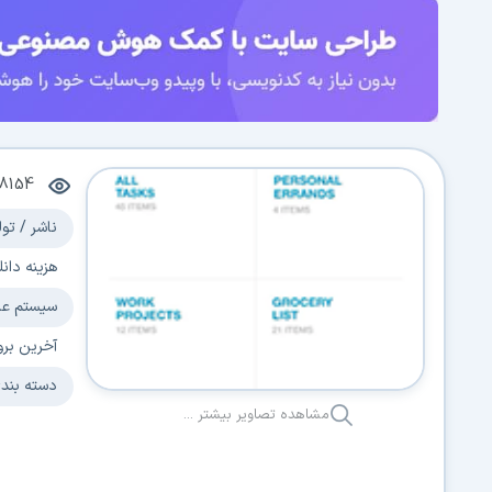
8154
ناشر / تول
هزینه دانل
سیستم عا
آخرین برو
دسته بند
مشاهده تصاویر بیشتر ...