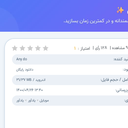
9
مشاهده |
128
رأی |
امتیاز :
1
ید کننده:
Any.do
ود:
دانلود رایگان
مل / حجم فایل:
اندروید
/
31/37 MB
زرسانی:
1400/04/26 13:40
ی:
موبایل
یادآور
یادآور