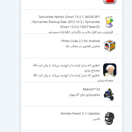
Symantec Norton Ghost 15.0.1.36526 SP1
/Symantec Backup Exec 2015 14.2 / Symantec
Ghost 12.0.0.13027 BootCD
قوی‌ترین نرم افزار بکاپ و بازگردانی اطلاعات سیستم
Photo Cube 2.2 for Android
نمایش تصاویر در معکب ها
خطری که نسل آینده ما را تهدید می‌کند از زبان آیت الله
مصباح یزدی
خطری که نسل آینده ما را تهدید می‌کند از زبان آیت الله
مصباح یزدی
MotoGP™23
موتورسواری برای کامپیوتر
Zombie Forest 2 + Updates
زامبی