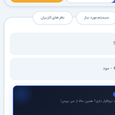
سیستم مورد نیاز
نظر های کاربران
در حال آماده‌سازی لینک دانلود...
15
⚡ اعضای VIP دانلود را بلافاصله و بدون معطلی شروع می‌کنند
۱۹۰,۰۰۰
🛡️ ۱۸ سال سابقه اعتبار
⭐ بیش از
کاربر عضو ویژه
⭐ با عضویت ویژه، تمام محدودیت‌ها را بردارید:
نرم‌افزار داری؟ همین حالا از من بپرس!
دستیار هوشمند AI (ویژه اعضای VIP)
🤖
پاسخ‌گویی فوری به خطاهای نصب، راهنمای خط به‌خط کرک و پیشنهاد نرم‌افزارهای