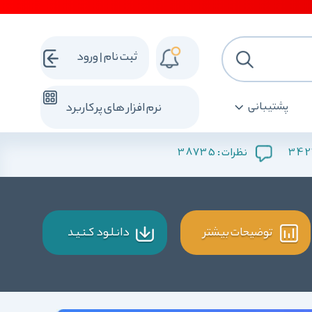
ثبت نام | ورود
پشتیبانی
نرم افزار های پرکاربرد
38735
342
نظرات :
توضیحات بیشتر
دانـلـود کـنـیـد