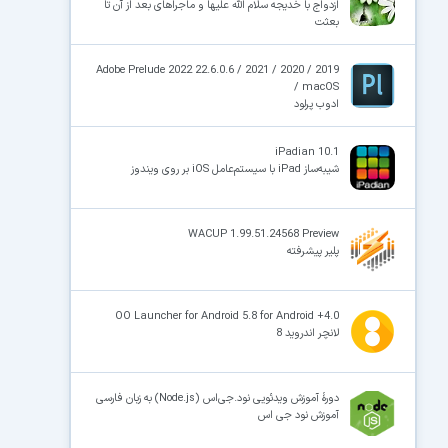
ازدواج با خدیجه سلام الله علیها و ماجراهای بعد از آن تا
بعثت
Adobe Prelude 2022 22.6.0.6 / 2021 / 2020 / 2019
/ macOS
ادوب پرلود
iPadian 10.1
شیبه‌ساز iPad با سیستم‌عامل iOS بر روی ویندوز
WACUP 1.99.51.24568 Preview
پلیر پیشرفته
OO Launcher for Android 5.8 for Android +4.0
لانچر اندروید 8
دورهٔ آموزش ویدئویی نود.جی‌اس (Node.js) به زبان فارسی
آموزش نود جی اس