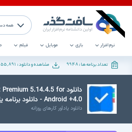
همه دست
نرم افزار
بازی
موبایل
فیلم
ص
155,891
9948
تعداد برنامه ها :
مشاهده و دانلود :
دانلود emium 5.14.4.5 for
Android +4.0 - دانلود برنامه یادآوری کارها
دانلود یادآور کارهای روزانه