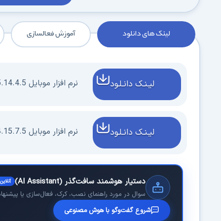
لینک های دانلود
آموزش فعالسازی
نرم افزار موبایل 5.14.4.5
لیـنـک دانـلـود
نرم افزار موبایل 4.15.7.5 - مود
لیـنـک دانـلـود
دستیار هوشمند سافت‌گذر (AI Assistant)
آنلاین
سوال در مورد راهنمای نصب، کرک، فعال‌سازی یا پیشنهاد 
شروع گفت‌وگو با هوش مصنوعی