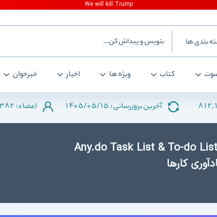
ه بندی ها
وت
کتاب
ویژه ها
اخبار
خبرخوان
382
1405/05/15
812,
آخرین بروزرسانی :
اعضاء :
Any.do Task List & To-do List Pr