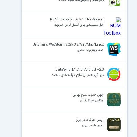
ROM Toolbox Pro 6.5.1.0 for Android
ابزار سیستمی برای کنترل کامل اندروید
JetBrains WebStorm 2025.3.2 Win/Mac/Linux
جت برینز وب استورم
DataSync 4.1.7 for Android +2.3
نرم افزار همزمان سازی برنامه های متعدد
چهل حدیث شیخ بهایی
اربعین شیخ بهائی
اولین اتفاقات در ایران
اولین ها در ایران