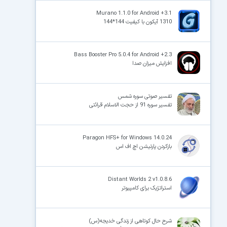
Murano 1.1.0 for Android +3.1
1310 آیکون با کیفیت 144*144
Bass Booster Pro 5.0.4 for Android +2.3
افزایش میزان صدا
تفسیر صوتی سوره شمس
تفسیر سوره 91 از حجت الاسلام قرائتی
Paragon HFS+ for Windows 14.0.24
بازکردن پارتیشن اچ اف اس
Distant Worlds 2 v1.0.8.6
استراتژیک برای کامپیوتر
شرح حال کوتاهى از زندگى خدیجه(س)