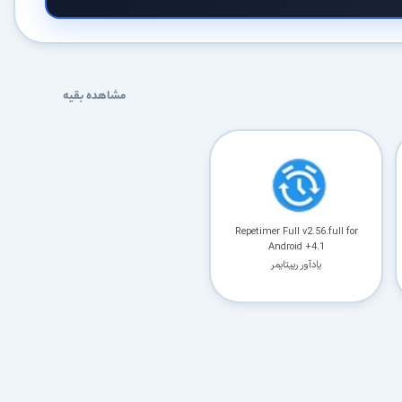
کاربردی
✓
دانلود فوری و بی‌معطلی:
حذف کامل صف و زمان انتظار برای تمام فایل‌ها
✓
حداکثر سرعت پهنای باند:
استفاده از تمام سرعت اینترنت با ۳۲ کانکشن
مشاهده بقیه
✓
ثبات دانلود (Resume):
ادامه دانلود پس از قطع اینترنت و دانلود موازی چند فایل
✓
آرشیو کامل نسخه‌ها:
دسترسی به تمام نسخه‌های قدیمی نرم‌افزارها
⚡ ارتقا به حساب VIP و دانلود فوری
Repetimer Full v2.56.full for
Android +4.1
⭐
فقط کمتر از روزی ۱,۰۰۰ تومان
(معادل ماهیانه 27,250 تومان در اشتراک یک‌ساله)
یادآور رپیتایمر
قبلاً عضو شدم — ورود به حساب کاربری