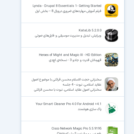
Lynda - Drupal 8 Essentials 1- Getting Started
فیلم آموزش مهارت‌های ضروری دروپال 8 – بخش اول
×
KataLib 5.2.0.0
ویرایش، تبدیل و مدیریت موسیقی و فایل‌های صوتی
Heroes of Might and Magic III - HD Edition
قهرمانان قدرت و جادو 3 - نسخه‌ی اچ‌دی
سخنرانی حجت الاسلام محسن قرائتی با موضوع اصول
عقاید اسلامی، نبوت - 4 جلسه
سخنرانی اصول عقاید اسلامی، نبوت با محسن قرائتی
Your Smart Cleaner Pro 4.0 For Android +4.1
پاک سازی هوشمند
Cisco Network Magic Pro 5.5.9195
رفع عیب و مانیتورینگ شبکه Cisco