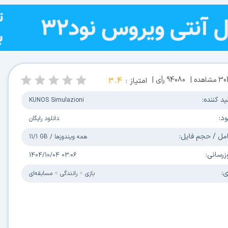
3
مشاهده |
94080
رأی |
امتیاز :
3.4
 کننده:
KUNOS Simulazioni
:
دانلود رایگان
 / حجم فایل:
همه ویندوزها
/
11/1 GB
سانی:
1404/10/04 03:06
بازی
رانندگی
مسابقه‌ای