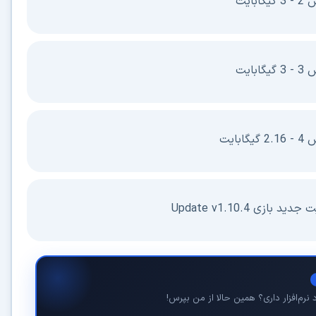
ت
ت
یت
زی Update v1.10.4
م‌افزار داری؟ همین حالا از من بپرس!