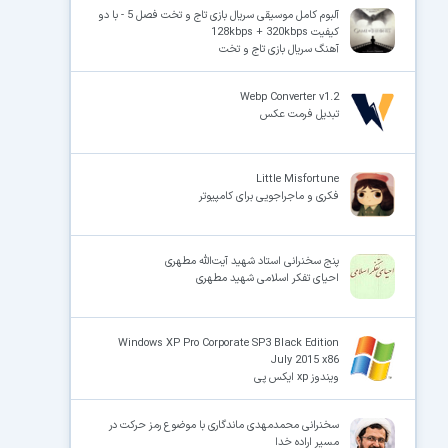
آلبوم کامل موسیقی سریال بازی تاج و تخت فصل 5 - با دو
کیفیت 128kbps + 320kbps
آهنگ سریال بازی تاج و تخت
Webp Converter v1.2
تبدیل فرمت عکس
Little Misfortune
فکری و ماجراجویی برای کامپیوتر
پنج سخنرانی استاد شهید آیت‌اللّه‌ مطهری
احیای تفکر اسلامی شهید مطهری
Windows XP Pro Corporate SP3 Black Edition
July 2015 x86
ویندوز xp ایکس پی
سخنرانی محمدمهدی ماندگاری با موضوع رمز حرکت در
مسیر اراده خدا