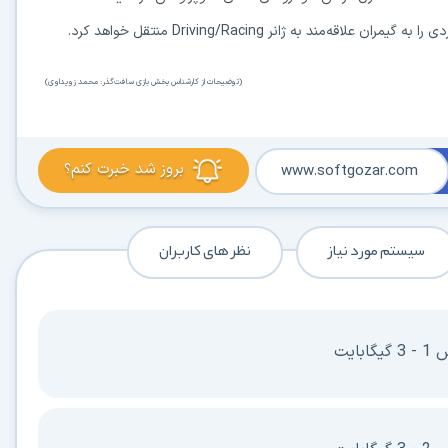
با حداکثر سرعت اینترنت خود دانلود کنید
🚀
استفاده از تمام ظرفیت و پهنای باند شبکه شما
به ژانر Driving/Racing منتقل خواهد کرد.
ادامه دانلود پس از قطع اینترنت
⛓️
(توضیحات از کارشناس بخش بازی سافت‌گذر: محمد زویداوی)
پشتیبانی کامل از ۳۲ کانکشن بدون از دست رفتن فایل
دسترسی نامحدود به دستیار هوشمند AI
🤖
راهنمای نصب، رفع خطاهای کرک و پیشنهاد نرم‌افزارهای کاربردی
بروز شد خبرت کنم؟
www.softgozar.com
🗄️ دسترسی به آرشیو کامل نسخه‌ها
🤖 دسترسی نامحدود به هوش مصنوعی
📂 دانلود موازی چند فایل
✉️ خبرنامه آپدیت نرم‌افزارها
سیستم مورد نیاز
نظر های کاربران
⚡ همین حالا بدون انتظار دانلود کن
⭐
فقط کمتر از روزی ۱,۰۰۰ تومان
(معادل ماهیانه 27,250 تومان در اشتراک یک‌ساله)
قبلاً عضو شدم — ورود به حساب کاربری
ت