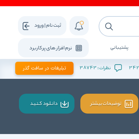
ثبت نام | ورود
پشتیبانی
نرم افزار های پرکاربرد
34
38743
تبلیغات در سافت گذر
نظرات :
توضیحات بیشتر
دانـلـود کـنـیـد