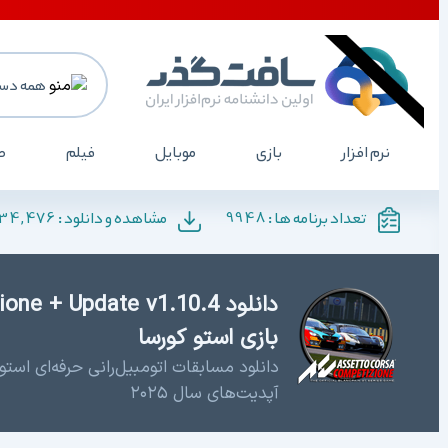
همه دسته
نرم افزار
بازی
موبایل
فیلم
صو
,134,476
9948
تعداد برنامه ها :
مشاهده و دانلود :
بازی استو کورسا
دانلود مسابقات اتومبیل‌رانی حرفه‌ای استو
آپدیت‌های سال ۲۰۲۵