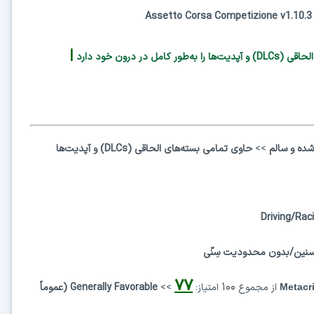
Assetto Corsa Competizione v1.10.
|
رون خود دارد
ه و سالم
>>
حاوی تمامی بسته‌های الحاقی
(DLCs)
و
آپدیت‌ها
Driving/Ra
ین/بدون محدودیت سِنّی
۷۷
۱۰۰
از
مجموع
امتیاز:
>>
Generally Favorable
(عموماً
Metac