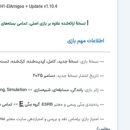
3 H1-ElAmigos + Update v1.10.4
|
نسخهٔ ارائه‌شده علاوه بر بازی اصلی، تمامی بسته‌های الحاقی (DLCs) و آپدیت‌ها را به‌طور کامل در د
اطلاعات
مهم
بازی
—
نسخهٔ بازی:
نسخهٔ
جدید،
کامل، آپدیت‌شده، کرک‌شده، تست‌شد
۲۰۲۵
—
تاریخ انتشار نسخهٔ جدید:
دسامبر
—
ژانر بازی:
رانندگی، مسابقه‌ای، شبیه‌سازی
>>
cing, Simulation
E
—
رده‌بندی سِنّی رسمی و معتبر
:
گروه سِنّی
>>
تمامی سن
ESRB
—
امتیاز بازی
براساس نقد و بررسی و امتیازدهی سایت معتبر
ritic
مطلوب)