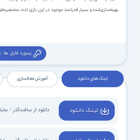
بهینه‌سازی‌شده و بسیار قدرتمند موجود در این بازی لذت منحصربه‌فردی را به گیمران علاقه‌مند 
پسورد فایل ها
لینک های دانلود
آموزش فعالسازی
دانلود از سافت‌گذر - بخش 1 - 3 گیگابای
لیـنـک دانـلـود