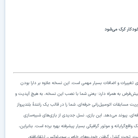
دکار کرک می‌شود
در حال آماده‌سازی لینک دانلود...
15
⚡ اعضای VIP دانلود را بلافاصله و بدون معطلی شروع می‌کنند
 و کامل بازی Assetto Corsa Competizione دارای تغییرات و اضافات بسیار مهمی است. این نسخه علاوه بر دارا بودن
 (DLCs) و آپدیت‌ها را به‌طور پیش‌فرض به همراه دارد؛ یعنی شما با نصب این نسخه، به هیچ آپدیت و
۱۹۰,۰۰۰
🛡️ ۱۸ سال سابقه اعتبار
⭐ بیش از
کاربر عضو ویژه
سابقات اتومبیل‌رانی حرفه‌ای، شما را در قالب یک رانندهٔ بلندپرواز
⭐ فقط یک بار عضو شوید؛ همیشه بدون انتظار دانلود کنید
رفه‌ای، پیوند می‌دهد. این بازی، نسل جدیدی از بازی‌های شبیه‌سازی
دیگر هیچ‌وقت منتظر نمانید (دانلود فوری)
⚡
واقع‌گرایانه و موتور گرافیکی بسیار پیشرفته بهره برده است. بنابراین،
حذف کامل صف و زمان انتظار برای تمام فایل‌ها
ست. تحت کنترل گرفتن خودروهای خاص، سوپرلوکس، ارتقایافته،