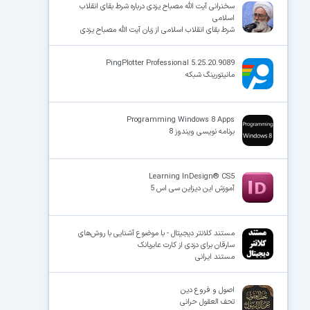
سخنرانی آیت الله مصباح یزدی درباره شرط بقای انقلاب
اسلامی
شرط بقای انقلاب اسلامی از زبان آیت الله مصباح یزدی
×
PingPlotter Professional 5.25.20.9089
مانیتورینگ شبکه
Programming Windows 8 Apps
برنامه نویسی ویندوز 8
Learning InDesign® CS5
آموزش این دیزاین سی اس 5
مستند کلانتر دیجیتال - با موضوع آشنایی با روش‌های
سارقان برای دزدی از کارت عابربانک
مستند ایرانی
اصول و فروع دین
تحف العقول حرانی