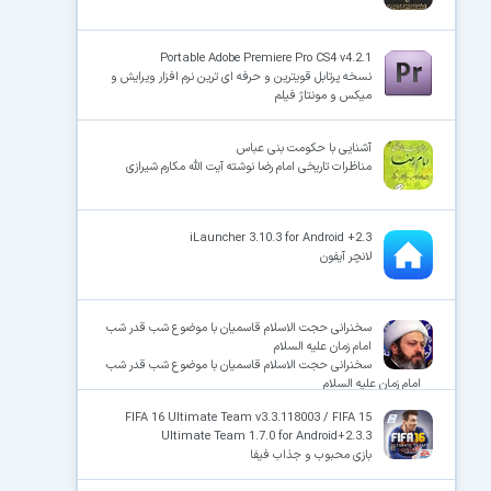
Portable Adobe Premiere Pro CS4 v4.2.1
نسخه پرتابل قویترین و حرفه ای ترین نرم افزار ویرایش و
میکس و مونتاژ فیلم
آشنایی با حکومت بنی عباس
مناظرات تاریخی امام رضا نوشته آیت الله مکارم شیرازی
iLauncher 3.10.3 for Android +2.3
لانچر آیفون
سخنرانی حجت الاسلام قاسمیان با موضوع شب قدر شب
امام زمان علیه السلام
سخنرانی حجت الاسلام قاسمیان با موضوع شب قدر شب
امام زمان علیه السلام
FIFA 16 Ultimate Team v3.3.118003 / FIFA 15
Ultimate Team 1.7.0 for Android+2.3.3
بازی محبوب و جذاب فیفا