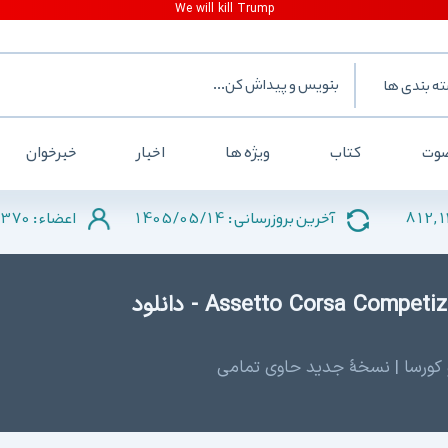
 بندی ها
ت
کتاب
ویژه ها
اخبار
خبرخوان
2370
1405/05/14
812
آخرین بروزرسانی :
اعضاء :
دانلود Assetto Corsa Competizione + Update v1.10.4 - دانلود
 کورسا | نسخهٔ جدید حاوی تمامی