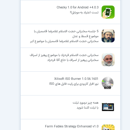
Checky 1.0 for Android +4.0.3
تست اعتیاد به موبایل!!
5 جلسه سخنرانی حجت الاسلام غلامرضا قاسمیان با
موضوع قسط و عدل
سخنرانی حجت الاسلام غلامرضا قاسمیان با موضوع کبر
سخنرانی حجت الاسلام فرحزاد با موضوع پرهیز از اسراف
سخنرانی پرهیز از اسراف با حاج آقا فرحزاد
Xilisoft ISO Burner 1.0.56.1601
نرم افزار کاربردی برای رایت فایل های ISO
همه چیز درمورد تبلت
با تبلت آشنا شوید
Farm Fables Strategy Enhanced v1.0