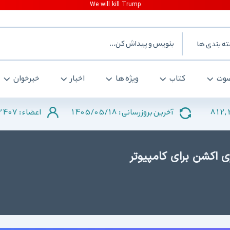
ه بندی ها
وت
کتاب
ویژه ها
اخبار
خبرخوان
2407
1405/05/18
812,
آخرین بروزرسانی :
اعضاء :