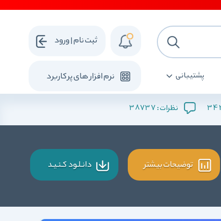
ثبت نام | ورود
پشتیبانی
نرم افزار های پرکاربرد
38737
34
نظرات :
توضیحات بیشتر
دانـلـود کـنـیـد