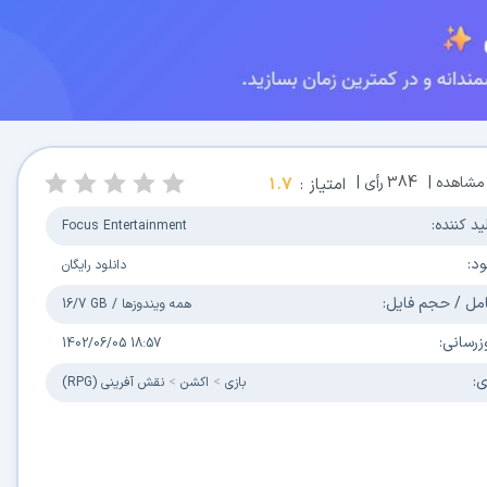
مشاهده |
384
رأی |
امتیاز :
1.7
ید کننده:
Focus Entertainment
ود:
دانلود رایگان
مل / حجم فایل:
همه ویندوزها
/
16/7 GB
زرسانی:
1402/06/05 18:57
ی:
بازی
اکشن
نقش آفرینی (RPG)