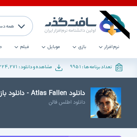
همه دست
نرم افزار
بازی
موبایل
فیلم
ص
224,271
9951
تعداد برنامه ها :
مشاهده و دانلود :
دانلود Atlas Fallen - دانلود بازی اکشن برای کامپیوتر
دانلود اطلس فالن