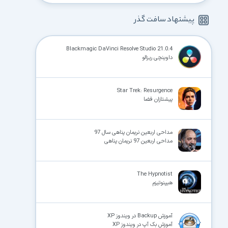
پیشنهاد سافت گذر
Blackmagic DaVinci Resolve Studio 21.0.4
داوینچی ریزالو
Star Trek: Resurgence
پیشتازان فضا
مداحی اربعین نریمان پناهی سال 97
مداحی اربعین 97 نریمان پناهی
The Hypnotist
هیپنوتیزم
آموزش Backup در ویندوز XP
آموزش بک آپ در ویندوز XP