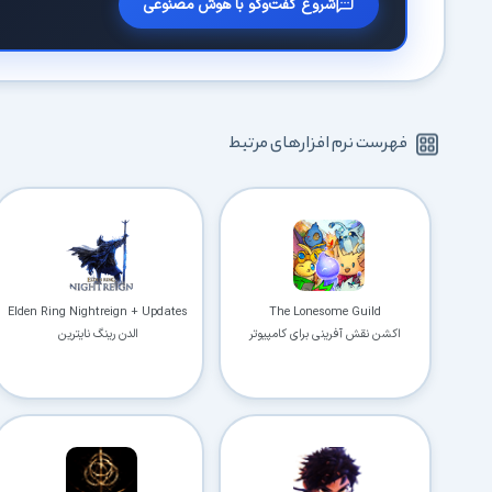
شروع گفت‌وگو با هوش مصنوعی
فهرست نرم افزارهای مرتبط
Elden Ring Nightreign + Updates
The Lonesome Guild
اکشن نقش آفرینی برای کامپیوتر
الدن رینگ نایترین