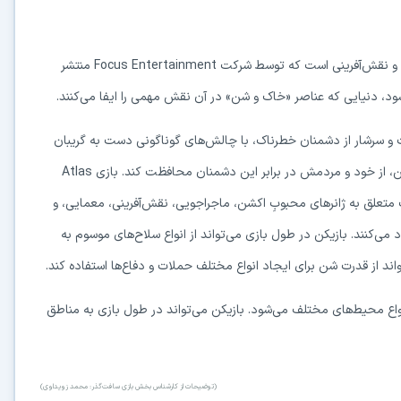
Atlas Fallen یک بازی ترکیب‌ شده با ژانرهای اکشن، ماجراجویی و نقش‌‌آفرینی است که توسط شرکت Focus Entertainment منتشر
د، دنیایی که عناصر «خاک و شن» در آن نقش مهمی را ایفا می‌کنند.
ت و سرشار از دشمنان خطرناک، با چالش‌های گوناگونی دست به گریبان
در حال آماده‌سازی لینک دانلود...
می‌شود. این قهرمان باید با استفاده از قدرت‌های مربوط به خاک و شن، از خود و مردمش در برابر این دشمنان محافظت کند. بازی Atlas
15
ذاب متعلق به ژانرهای محبوبِ اکشن، ماجراجویی، نقش‌آفرینی، معمایی، و
د می‌کنند. بازیکن در طول بازی می‌تواند از انواع سلاح‌های موسوم به
⚡ اعضای VIP دانلود را بلافاصله و بدون معطلی شروع می‌کنند
که شامل انواع محیط‌های مختلف می‌شود. بازیکن می‌تواند در طول بازی به مناطق
۱۹۰,۰۰۰
🛡️ ۱۸ سال سابقه اعتبار
⭐ بیش از
کاربر عضو ویژه
⭐ با عضویت ویژه، تمام محدودیت‌ها را بردارید:
دستیار هوشمند AI (ویژه اعضای VIP)
(توضیحات از کارشناس بخش بازی سافت‌گذر: محمد زویداوی)
🤖
پاسخ‌گویی فوری به خطاهای نصب، راهنمای خط به‌خط کرک و پیشنهاد نرم‌افزارهای