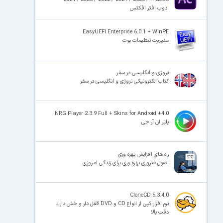
ادوب افتر افکتس
EasyUEFI Enterprise 6.0.1 + WinPE
مدیریت تنظیمات بوت
نروژی و انگلیسی در سفر
کتاب الکترونیکی نروژی و انگلیسی در سفر
NRG Player 2.3.9 Full + Skins for Android +4.0
پلیر ان آر جی
راه های افزایش بهره وری
اصول ضروری بهره وری برای زندگی امروزی
CloneCD 5.3.4.0
نرم افزار کپی از انواع CD و DVD قفل دار و خش دار با
دقت بالا