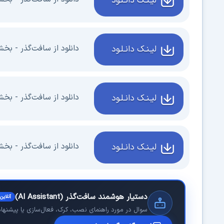
لیـنـک دانـلـود
دانلود از سافت‌گذر - بخش 4 - 3 گیگاب
لیـنـک دانـلـود
دانلود از سافت‌گذر - بخش 5 - 3 گیگاب
لیـنـک دانـلـود
دانلود از سافت‌گذر - بخش 6 - 1.74 گیگا
لیـنـک دانـلـود
دستیار هوشمند سافت‌گذر (AI Assistant)
آنلاین
سوال در مورد راهنمای نصب، کرک، فعال‌سازی یا پیشنهاد 