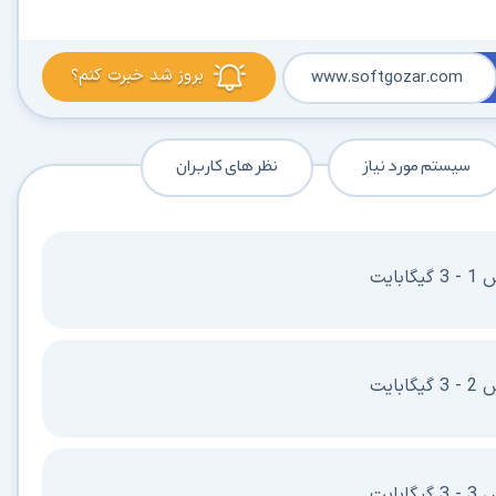
کاربردی
✓
دانلود فوری و بی‌معطلی:
حذف کامل صف و زمان انتظار برای تمام فایل‌ها
بروز شد خبرت کنم؟
www.softgozar.com
✓
حداکثر سرعت پهنای باند:
استفاده از تمام سرعت اینترنت با ۳۲ کانکشن
✓
ثبات دانلود (Resume):
ادامه دانلود پس از قطع اینترنت و دانلود موازی چند فایل
سیستم مورد نیاز
نظر های کاربران
✓
آرشیو کامل نسخه‌ها:
دسترسی به تمام نسخه‌های قدیمی نرم‌افزارها
⚡ ارتقا به حساب VIP و دانلود فوری
ایت
⭐
فقط کمتر از روزی 1,093 تومان
(معادل ماهیانه 33,250 تومان در اشتراک یک‌ساله)
قبلاً عضو شدم — ورود به حساب کاربری
ایت
ایت