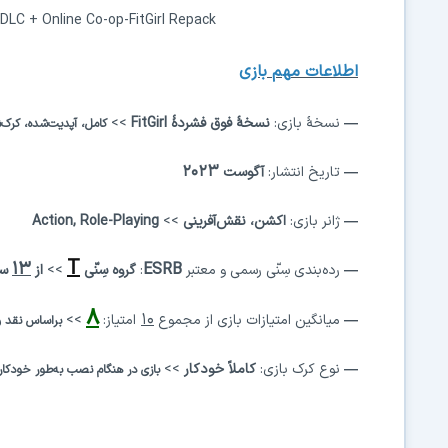
 DLC + Online Co-op-FitGirl Repack
اطلاعات
مهم
بازی
—
نسخهٔ بازی:
نسخهٔ
فوق فشردهٔ
FitGirl
>>
کامل، آپدیت‌شده، کرک
۲۰۲۳
—
تاریخ انتشار:
آگوست
—
ژانر بازی:
اکشن، نقش‌آفرینی
>>
Action, Role-Playing
T
۱۳
ESRB
—
رده‌بندی سِنّی رسمی و معتبر
:
گروه سِنّی
>>
از
سا
۸
۱۰
—
میانگین
امتیاز
ات
بازی از
مجموع
امتیاز:
>>
براساس نقد و
—
نوع کرک بازی:
کاملاً خودکار
>>
بازی در هنگام نصب به‌طور خودکا