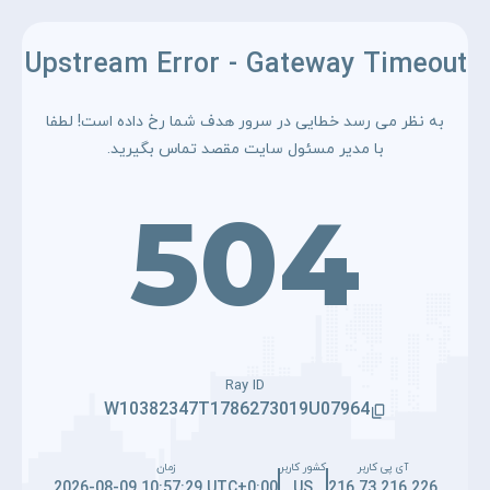
Upstream Error - Gateway Timeout
به نظر می رسد خطایی در سرور هدف شما رخ داده است! لطفا
با مدیر مسئول سایت مقصد تماس بگیرید.
504
Ray ID
W10382347T1786273019U07964
آی پی کاربر
کشور کاربر
زمان
2026-08-09 10:57:29 UTC+0:00
US
216.73.216.226