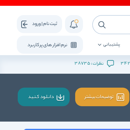
ثبت نام | ورود
پشتیبانی
نرم افزار های پرکاربرد
38735
34
نظرات :
توضیحات بیشتر
دانـلـود کـنـیـد