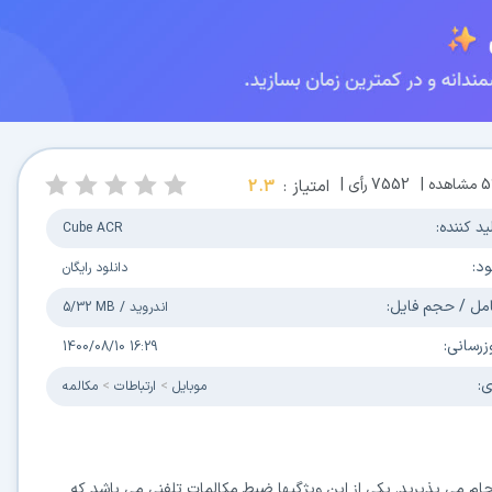
5
مشاهده |
7552
رأی |
امتیاز :
2.3
ید کننده:
Cube ACR
ود:
دانلود رایگان
مل / حجم فایل:
اندروید
/
5/32 MB
زرسانی:
1400/08/10 16:29
ی:
موبایل
ارتباطات
مکالمه
نجام می پذیرید. یکی از این ویژگیها ضبط مکالمات تلفنی می باشد که