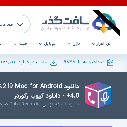
همه دست
نرم افزار
بازی
موبایل
فیلم
ص
,179,011
9948
تعداد برنامه ها :
مشاهده و دانلود :
دانلود 9 Mod for Android
+4.0 - دانلود کیوب رکوردر
دانلود نسخه نهایی Cube Recorder ضبط خودکار مکالمات در اندروید