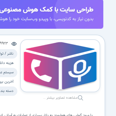
9923
ناشر / تول
هزینه دانل
سیستم عا
آخرین برو
دسته بند
مشاهده تصاویر بیشتر ...
با ورود گوشی های هوشمند به بازار بسیاری از عملیات به آسانی ا