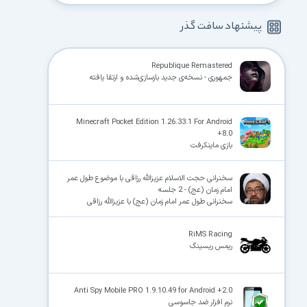
پیشنهاد سافت گذر
Republique Remastered
جمهوری - نسخه‌ی جدید بازسازی‌شده و ارتقا یافته
Minecraft Pocket Edition 1.26.33.1 For Android
+8.0
بازی ماینکرفت
سخنرانی حجت الاسلام عزیزالله رزاقی با موضوع طول عمر
امام زمان (عج) - 2 جلسه
سخنرانی طول عمر امام زمان (عج) با عزیزالله رزاقی
RiMS Racing
ریمس ریسینگ
Anti Spy Mobile PRO 1.9.10.49 for Android +2.0
نرم افزار ضد جاسوسی