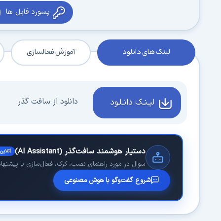
پسورد فایل ها
لینک های دانلود
آموزش فعالسازی
دانلود از سافت گذر
لیـنـک دانـلـود
دستیار هوشمند سافت‌گذر (AI Assistant)
آنلاین
سوال در مورد راهنمای نصب، کرک، فعال‌سازی یا پیشنهاد 
شروع گفت‌وگو با هوش مصنوعی