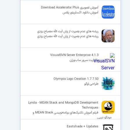
آموزش تصویری Download Accelerator Plus
آموزش دانلود اکسلریتور پلاس
ریشه های عدم بصیرت از زبان آیت الله مصباح یزدی
ریشه های عدم بصیرت از زبان آیت الله مصباح یزدی
VisualSVN Server Enterprise 4.1.3
مدیریت سرور ساب‌ورژن
Olympia Logo Creation 1.7.7.50
طراحی لوگو
Lynda - MEAN Stack and MongoDB Development
Techniques
فیلم آموزش تکنیک‌های برنامه‌نویسی MEAN Stack و
مونگو دیبی
Eastshade + Updates