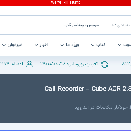
ه بندی ها
وت
کتاب
ویژه ها
اخبار
خبرخوان
2394
1405/05/16
812
آخرین بروزرسانی :
اعضاء :
Call Recorder – Cube ACR 2.3.21