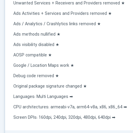
★ Unwanted Services + Receivers and Providers removed
★ Ads Activities + Services and Providers removed
★ Ads / Analytics / Crashlytics links removed
★ Ads methods nullified
★ Ads visibility disabled
در حال آماده‌سازی لینک دانلود...
★ AOSP compatible
15
★ Google / Location Maps work
★ Debug code removed
⚡ اعضای VIP دانلود را بلافاصله و بدون معطلی شروع می‌کنند
★ Original package signature changed
➡ Languages: Multi Languages
۱۹۰,۰۰۰
🛡️ ۱۸ سال سابقه اعتبار
⭐ بیش از
کاربر عضو ویژه
➡ CPU architectures: armeabi-v7a, arm64-v8a, x86, x86_64
⭐ با عضویت ویژه، تمام محدودیت‌ها را بردارید:
➡ Screen DPIs: 160dpi, 240dpi, 320dpi, 480dpi, 640dpi
دستیار هوشمند AI (ویژه اعضای VIP)
🤖
پاسخ‌گویی فوری به خطاهای نصب، راهنمای خط به‌خط کرک و پیشنهاد نرم‌افزارهای