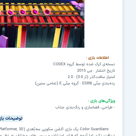
اطلاعات بازی
:
نسخه‌ی کرک شده توسط گروه
CODEX
تاریخ انتشار : مِی 2015
امتیاز سافت‌گذر (از 5.0) : 2.0
رده‌بندی سِنّی
ESRB
: گروه سِنّی
E
(تمامی سنین)
ویژگی‌های بازی
:
-
طراحی،
فضاسازی و رنگ‌بندی جذاب
توضیحات با
Color Guardians
یک بازی اکشن سکویی سه‌بُعدی
Platformer, 3D)
دریافت نکرد اما آنچه که فرای امتیازات و بررسی‌های مختلف به نظر 