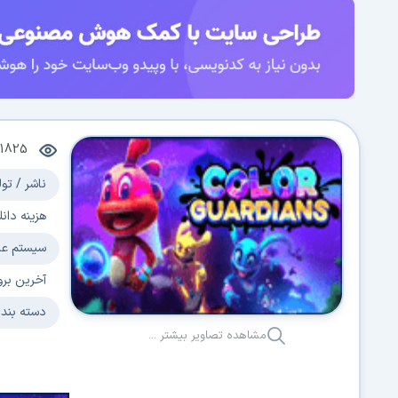
11825
ناشر / تول
هزینه دانل
سیستم عا
آخرین برو
دسته بند
مشاهده تصاویر بیشتر ...