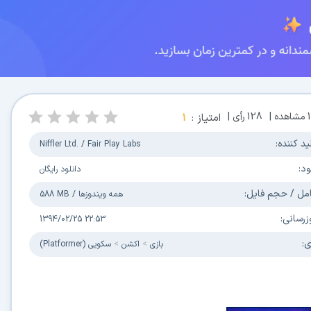
مشاهده |
128
رأی |
امتیاز :
1
ید کننده:
Niffler Ltd. / Fair Play Labs
ود:
دانلود رایگان
مل / حجم فایل:
همه ویندوزها
/
588 MB
زرسانی:
1394/02/25 22:53
ی:
بازی
اکشن
سکویی (Platformer)