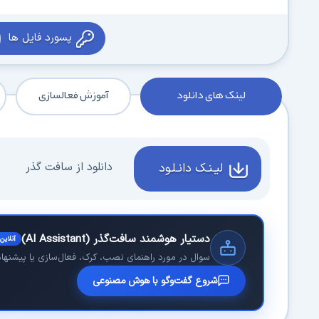
پسورد فایل ها
لینک های دانلود
آموزش فعالسازی
دانلود از سافت گذر
لیـنـک دانـلـود
دستیار هوشمند سافت‌گذر (AI Assistant)
آنلاین
سوال در مورد راهنمای نصب، کرک، فعال‌سازی یا پیشنهاد 
شروع گفت‌وگو با هوش مصنوعی