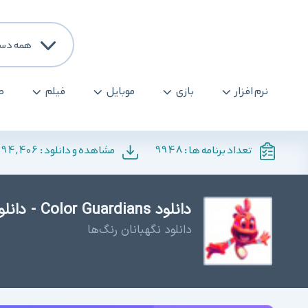
همه دست
نرم افزار
بازی
موبایل
فیلم
ص
194,406
9948
تعداد برنامه ها :
مشاهده و دانلود :
دانلود Color Guardians - دانلود بازی نگهبانان رنگ‌ها
دانلود نگهبانان رنگ‌ها