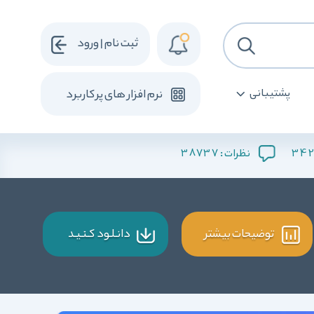
ثبت نام | ورود
پشتیبانی
نرم افزار های پرکاربرد
38737
342
نظرات :
توضیحات بیشتر
دانـلـود کـنـیـد