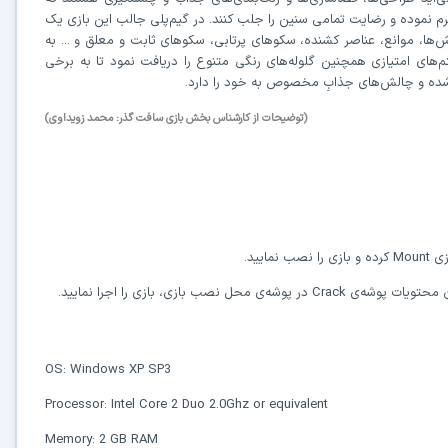
15
رم نموده و رضایت تمامی سنین را جلب کنند. در گیم‌پلی جالب این بازی یک
لش‌ها، موانع، عناصر کشنده، سکوهای پرتابی، سکوهای ثابت و معلق و ... به
‌های امتیازی همچنین گلوله‌های رنگی متنوع را دریافت نمود تا به برخی
⚡ اعضای VIP دانلود را بلافاصله و بدون معطلی شروع می‌کنند
ی شده و چالش‌های جذابِ مخصوص به خود را دارد.
(توضیحات از کارشناس بخش بازی سافت گذر: محمد زویداوی)
۱۹۰,۰۰۰
🛡️ ۱۸ سال سابقه اعتبار
⭐ بیش از
کاربر عضو ویژه
⭐ با عضویت ویژه، تمام محدودیت‌ها را بردارید:
دستیار هوشمند AI (ویژه اعضای VIP)
🤖
پاسخ‌گویی فوری به خطاهای نصب، راهنمای خط به‌خط کرک و پیشنهاد نرم‌افزارهای
کاربردی
ازی
Mount
کرده و بازی را نصب نمایید.
Crack
در پوشه‌ی محل نصب بازی، بازی را اجرا نمایید.
✓
دانلود فوری و بی‌معطلی:
حذف کامل صف و زمان انتظار برای تمام فایل‌ها
✓
حداکثر سرعت پهنای باند:
استفاده از تمام سرعت اینترنت با ۳۲ کانکشن
OS: Windows XP SP3
✓
ثبات دانلود (Resume):
ادامه دانلود پس از قطع اینترنت و دانلود موازی چند فایل
Processor: Intel Core 2 Duo 2.0Ghz or equivalent
✓
آرشیو کامل نسخه‌ها:
دسترسی به تمام نسخه‌های قدیمی نرم‌افزارها
Memory: 2 GB RAM