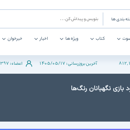
ه بندی ها
وت
کتاب
ویژه ها
اخبار
خبرخوان
397
1405/05/17
812,
آخرین بروزرسانی :
اعضاء :