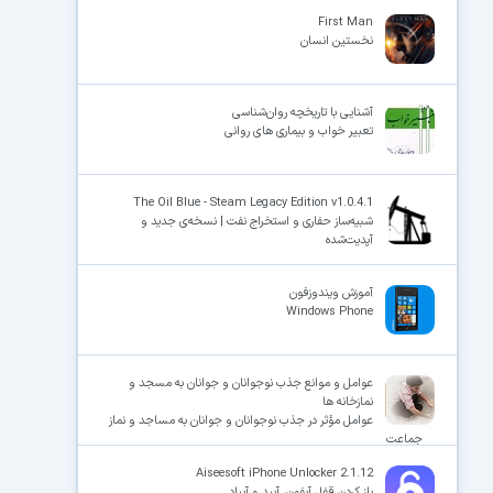
First Man
نخستین انسان
×
آشنایی با تاریخچه روان‌شناسی
تعبیر خواب و بیماری های روانی
The Oil Blue - Steam Legacy Edition v1.0.4.1
شبیه‌ساز حفاری و استخراج نفت | نسخه‌ی جدید و
آپدیت‌شده
آموزش ویندوزفون
Windows Phone
عوامل و موانع جذب نوجوانان و جوانان به مسجد و
نمازخانه ها
عوامل مؤثر در جذب نوجوانان و جوانان به مساجد و نماز
جماعت
Aiseesoft iPhone Unlocker 2.1.12
باز کردن قفل آیفون، آیپد و آیپاد