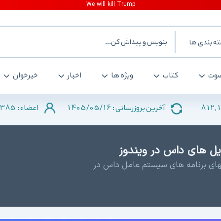
ه بندی ها
وت
کتاب
ویژه ها
اخبار
خبرخوان
385
1405/05/16
812,
آخرین بروزرسانی :
اعضاء :
یلهای برنامه های سیستم عامل داس در