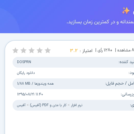
8
مشاهده |
1280
رأی |
امتیاز :
3.2
ید کننده:
DOSPRN
ود:
دانلود رایگان
مل / حجم فایل:
همه ویندوزها
/
1/88 MB
زرسانی:
1395/08/21 11:40
ی:
نرم افزار
کار با متن و PDF (آفیس)
آفیس