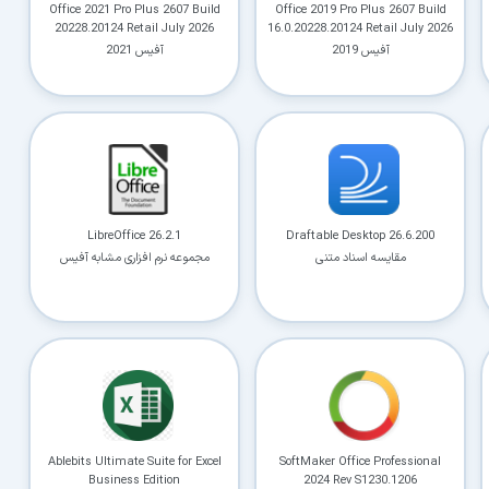
Office 2021 Pro Plus 2607 Build
Office 2019 Pro Plus 2607 Build
کاربردی
20228.20124 Retail July 2026
16.0.20228.20124 Retail July 2026
آفیس 2019
آفیس 2021
✓
دانلود فوری و بی‌معطلی:
حذف کامل صف و زمان انتظار برای تمام فایل‌ها
✓
حداکثر سرعت پهنای باند:
استفاده از تمام سرعت اینترنت با ۳۲ کانکشن
✓
ثبات دانلود (Resume):
ادامه دانلود پس از قطع اینترنت و دانلود موازی چند فایل
✓
آرشیو کامل نسخه‌ها:
دسترسی به تمام نسخه‌های قدیمی نرم‌افزارها
LibreOffice 26.2.1
Draftable Desktop 26.6.200
مقایسه اسناد متنی
مجموعه نرم افزاری مشابه آفیس
⚡ ارتقا به حساب VIP و دانلود فوری
⭐
فقط کمتر از روزی ۱,۰۰۰ تومان
(معادل ماهیانه 27,250 تومان در اشتراک یک‌ساله)
قبلاً عضو شدم — ورود به حساب کاربری
Ablebits Ultimate Suite for Excel
SoftMaker Office Professional
Business Edition
2024 Rev S1230.1206