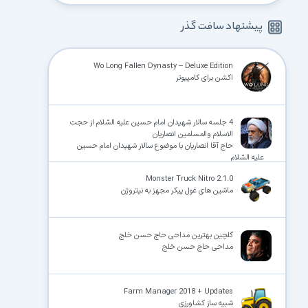
پیشنهاد سافت گذر
Wo Long Fallen Dynasty – Deluxe Edition
اکشن برای کامپیوتر
4 جلسه سالار شهیدان امام حسین علیه السّلام از حجت
الاسلام والمسلمین انصاریان
حاج آقا انصاریان با موضوع سالار شهیدان امام حسین
علیه السّلام
Monster Truck Nitro 2.1.0
ماشین های غول پیکر مجهز به نیتروژن
گلچین بهترین مداحی حاج حسن خلج
مداحی حاج حسن خلج
Farm Manager 2018 + Updates
شبیه ساز کشاورزی