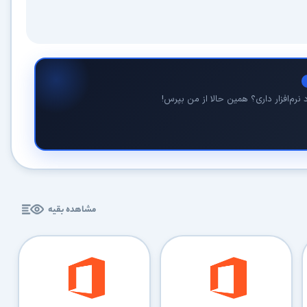
نرم‌افزار داری؟ همین حالا از من بپرس!
در حال آماده‌سازی لینک دانلود...
15
⚡ اعضای VIP دانلود را بلافاصله و بدون معطلی شروع می‌کنند
مشاهده بقیه
۱۹۰,۰۰۰
🛡️ ۱۸ سال سابقه اعتبار
⭐ بیش از
کاربر عضو ویژه
⭐ با عضویت ویژه، تمام محدودیت‌ها را بردارید:
دستیار هوشمند AI (ویژه اعضای VIP)
🤖
پاسخ‌گویی فوری به خطاهای نصب، راهنمای خط به‌خط کرک و پیشنهاد نرم‌افزارهای