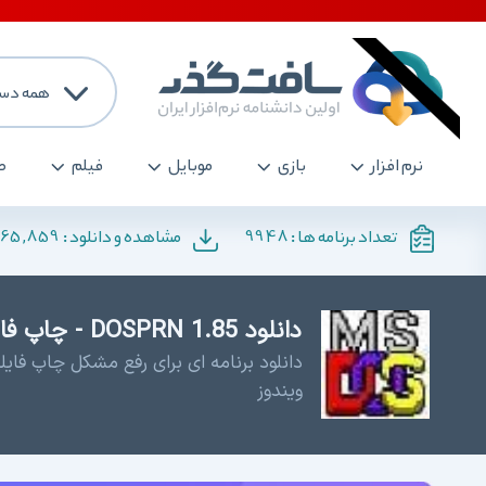
همه دست
نرم افزار
بازی
موبایل
فیلم
ص
165,859
9948
تعداد برنامه ها :
مشاهده و دانلود :
دانلود DOSPRN 1.85 - چاپ فایل های داس در ویندوز
دانلود برنامه ای برای رفع مشکل چاپ فا
ویندوز