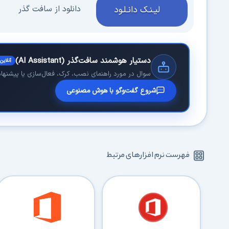
دانلود از سافت گذر
لیـنـک دانـلـود
دستیار هوشمند سافت‌گذر (AI Assistant)
آنلاین
سوال در مورد راهنمای نصب، کرک، فعال‌سازی یا پیشنهاد 
شروع گفت‌وگو با هوش مصنوعی
فهرست نرم افزارهای مرتبط