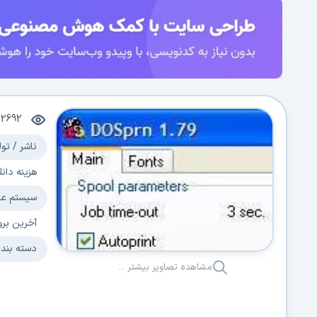
2692
ناشر / تول
هزینه دانل
سیستم عا
آخرین برو
دسته بند
مشاهده تصاویر بیشتر ...