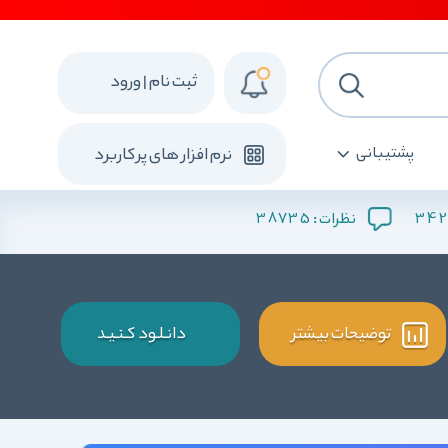
ثبت نام | ورود
پشتیبانی
نرم افزار های پرکاربرد
38735
342
نظرات :
توضیحات بیشتر
دانـلـود کـنـیـد