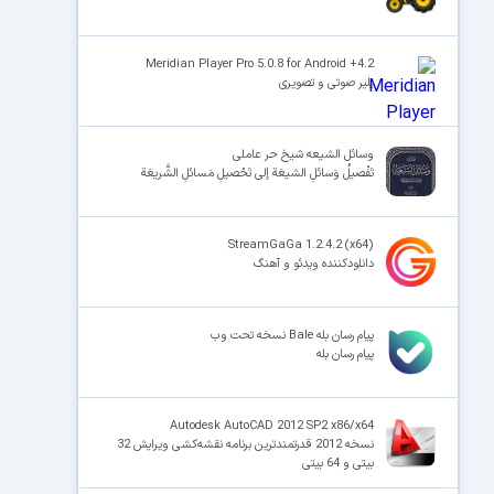
Meridian Player Pro 5.0.8 for Android +4.2
پلیر صوتی و تصویری
وسائل الشیعه شیخ حر عاملی
تَفْصیلُ وَسائلِ الشیعَة إلی تَحْصیلِ مَسائلِ الشَّریعَة
StreamGaGa 1.2.4.2 (x64)
دانلودکننده ویدئو و آهنگ
پیام رسان بله Bale نسخه تحت وب
پیام رسان بله
Autodesk AutoCAD 2012 SP2 x86/x64
نسخه 2012 قدرتمندترین برنامه نقشه‌کشی ویرایش 32
بیتی و 64 بیتی