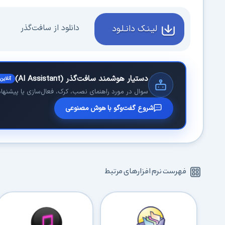
دانلود از سافت‌گذر
لیـنـک دانـلـود
دستیار هوشمند سافت‌گذر (AI Assistant)
آنلاین
سوال در مورد راهنمای نصب، کرک، فعال‌سازی یا پیشنهاد 
شروع گفت‌وگو با هوش مصنوعی
فهرست نرم افزارهای مرتبط