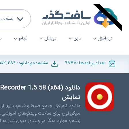
همه دست
نرم افزار
بازی
موبایل
فیلم
ص
152,289
9948
تعداد برنامه ها :
مشاهده و دانلود :
نمایش
دانلود نرم‌افزار جامع ضبط و فیلم‌برداری
میکروفون برای ساخت ویدئوهای آموزشی، ک
زنده و موارد دیگر در ویندوز بدون نیاز به