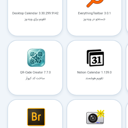
کاربردی
Desktop Calendar 3.30.299.9142
EverythingToolbar 3.0.1
✓
دانلود فوری و بی‌معطلی:
حذف کامل صف و زمان انتظار برای تمام فایل‌ها
جستجو در ویندوز
تقویم برای ویندوز
✓
حداکثر سرعت پهنای باند:
استفاده از تمام سرعت اینترنت با ۳۲ کانکشن
✓
ثبات دانلود (Resume):
ادامه دانلود پس از قطع اینترنت و دانلود موازی چند فایل
✓
آرشیو کامل نسخه‌ها:
دسترسی به تمام نسخه‌های قدیمی نرم‌افزارها
⚡ ارتقا به حساب VIP و دانلود فوری
QR-Code Creator 7.7.0
Notion Calendar 1.139.0
تقویم هوشمند
ساخت کد کیوآر
⭐
فقط کمتر از روزی ۱,۰۰۰ تومان
(معادل ماهیانه 27,250 تومان در اشتراک یک‌ساله)
قبلاً عضو شدم — ورود به حساب کاربری