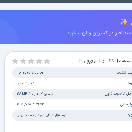
شاهده |
128
رأی |
امتیاز :
4
ید کننده:
FoneLab Studios
ود:
دانلود رایگان
مل / حجم فایل:
ویندوز 7 به بالا
/
116 MB
زرسانی:
1404/05/14 19:52
ی:
نرم افزار
کاربردی
برنامه کاربردی