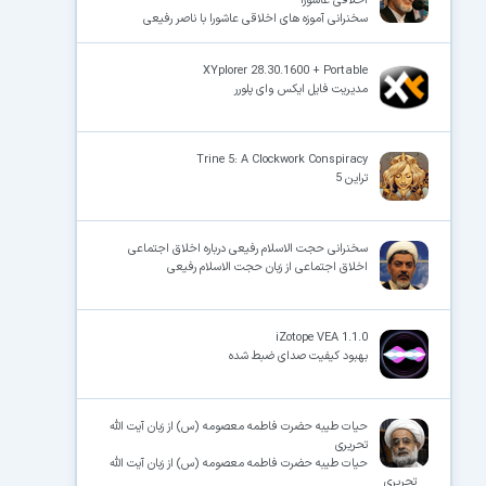
اخلاقی عاشورا
سخنرانی آموزه های اخلاقی عاشورا با ناصر رفیعی
XYplorer 28.30.1600 + Portable
مدیریت فایل ایکس وای پلورر
Trine 5: A Clockwork Conspiracy
تراین 5
سخنرانی حجت الاسلام رفیعی درباره اخلاق اجتماعی
اخلاق اجتماعی از زبان حجت الاسلام رفیعی
iZotope VEA 1.1.0
بهبود کیفیت صدای ضبط شده
حیات طیبه حضرت فاطمه معصومه (س) از زبان آیت الله
تحریری
حیات طیبه حضرت فاطمه معصومه (س) از زبان آیت الله
تحریری