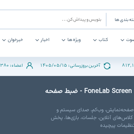
ه بندی ها
وت
کتاب
ویژه ها
اخبار
خبرخوان
380
1405/05/15
812,
آخرین بروزرسانی :
اعضاء :
دانلود FoneLab Screen Recorder 1.5.58 (x64) - ضبط صفحه
 از صفحه‌نمایش، وب‌کم، صدای سیستم و
لاس‌های آنلاین، جلسات، بازی‌ها، پخش
 تنظیمات پیچیده