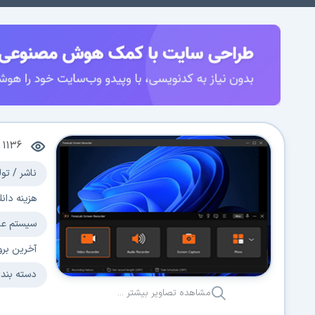
1136
م
ناشر / تول
هزینه دانل
سیستم عا
آخرین برو
دسته بند
مشاهده تصاویر بیشتر ...