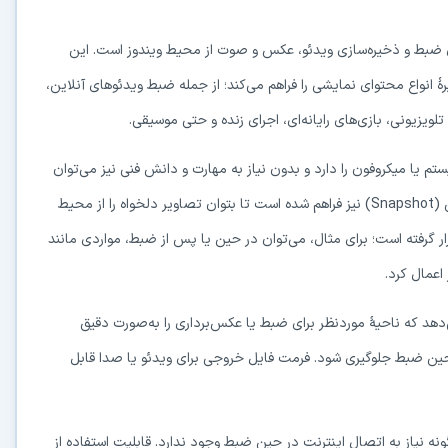
ای ضبط و ذخیره‌سازی ویدئو، عکس و صوت از محیط ویندوز است. این
هٔ انواع محتوای نمایشی را فراهم می‌کند؛ از جمله ضبط ویدئوهای آنلاین،
لویزیونی، بازی‌های رایانه‌ای، اجرای زنده و حتی موسیقی.
تم یا میکروفون را دارد و بدون نیاز به مهارت و دانش فنی نیز می‌توان
به‌راحتی از آن استفاده کرد. امکان عکس‌برداری سریع از صفحه‌نمایش (Snapshot) نیز فراهم شده است تا بتوان تصاویر دلخواه را از محیط
رار گرفته است؛ برای مثال، می‌توان در حین یا پس از ضبط، مواردی مانند
اعمال کرد.
 کاربران این امکان را می‌دهد که ناحیهٔ موردنظر برای ضبط یا عکس‌برداری را به‌صورت دقیق
ر حین ضبط جلوگیری شود. فرمت فایل خروجی برای ویدئو یا صدا قابل
گونه نیاز به اتصال اینترنت در حین ضبط وجود ندارد. قابلیت استفاده از