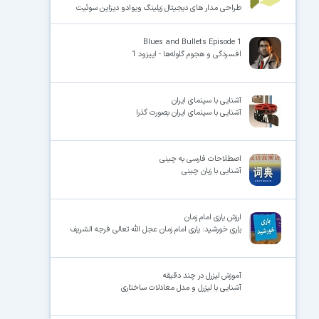
طراحی مدار های دیجیتال زیلینگ ویوادو دیزاین سوئیت
Blues and Bullets Episode 1
افسردگی و هجوم گلوله‌ها - اپیزود 1
×
آشنایی با سینمای ایران
آشنایی با سینمای ایران بصورت گذرا
اصطلاحات فارسی به چینی
آشنایی با زبان چینی
ارزش یاری امام زمان
یاری خورشید: یاری امام زمان عجل الله تعالی فرجه الشریف
آموزش لیزرل در چند دقیقه
آشنایی با لیزرل و مدل معادلات ساختاری