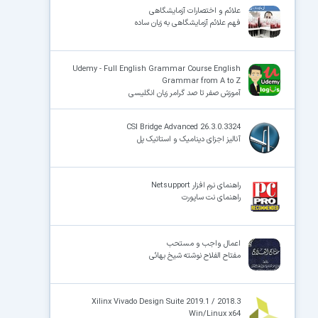
علائم و اختصارات آزمایشگاهی
فهم علائم آزمایشگاهی به زبان ساده
Udemy - Full English Grammar Course English
Grammar from A to Z
آموزش صفر تا صد گرامر زبان انگلیسی
CSI Bridge Advanced 26.3.0.3324
آنالیز اجزای دینامیک و استاتیک پل
راهنمای نرم افزار Netsupport
راهنمای نت ساپورت
اعمال واجب و مستحب
مفتاح الفلاح نوشته شیخ بهائی
Xilinx Vivado Design Suite 2019.1 / 2018.3
Win/Linux x64