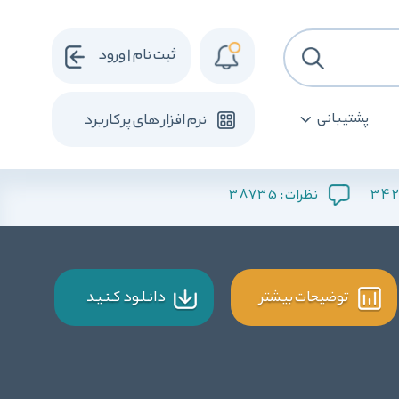
ثبت نام | ورود
پشتیبانی
نرم افزار های پرکاربرد
38735
342
نظرات :
توضیحات بیشتر
دانـلـود کـنـیـد