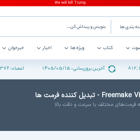
ه بندی ها
وت
کتاب
ویژه ها
اخبار
خبرخوان
376
1405/05/15
812,
آخرین بروزرسانی :
اعضاء :
 به فرمت‌های مختلف با سرعت و دقت بالا