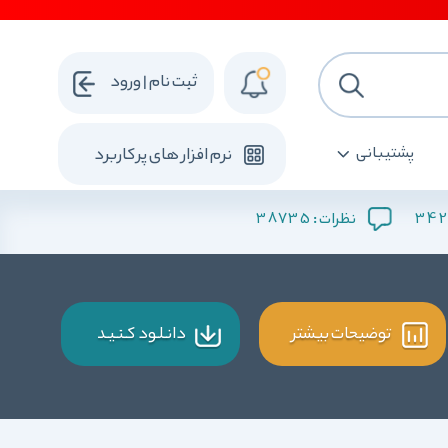
ثبت نام | ورود
پشتیبانی
نرم افزار های پرکاربرد
38735
342
نظرات :
توضیحات بیشتر
دانـلـود کـنـیـد