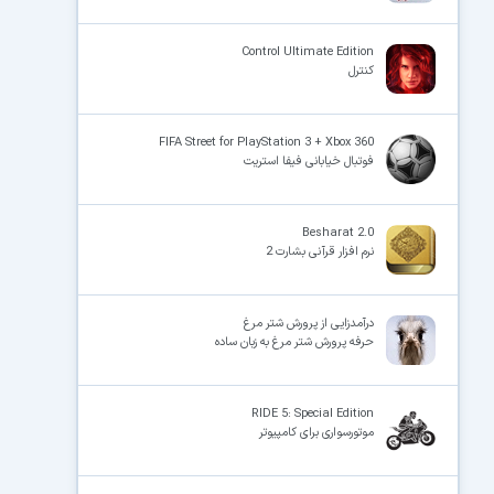
Control Ultimate Edition
کنترل
FIFA Street for PlayStation 3 + Xbox 360
فوتبال خیابانی فیفا استریت
Besharat 2.0
نرم افزار قرآنی بشارت 2
درآمدزایی از پرورش شتر مرغ
حرفه پرورش شتر مرغ به زبان ساده
RIDE 5: Special Edition
موتورسواری برای کامپیوتر