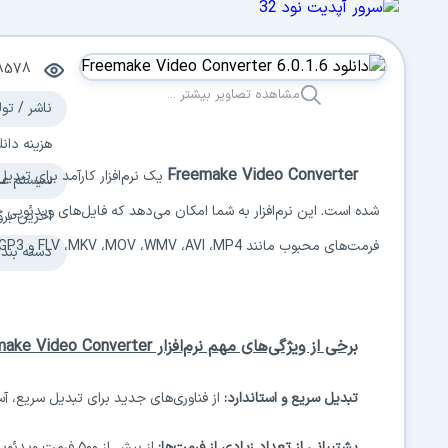
8578
مشاهده تصاویر بیشتر ...
ناشر / تول
هزینه دانل
Freemake Video Converter
یک نرم‌افزار کارآمد برای تب
سیستم عا
شده است. این نرم‌افزار به شما امکان می‌دهد که فایل‌های ویدئویی
آخرین برو
فرمت‌های محبوب مانند
MP4
،
AVI
،
WMV
،
MOV
،
MKV
،
FLV
و
3
GP
دسته بند
برخی از ویژگی‌های مهم نرم‌افزار
make Video Converter
تبدیل سریع و استاندارد:
از فناوری‌های جدید برای تبدیل سریع، آ
پشتیبانی از تعداد زیادی از فرمت‌ها:
از بیش از ۵۰۰ فرمت ویدئویی و صوتی پشتیبانی می‌کند.