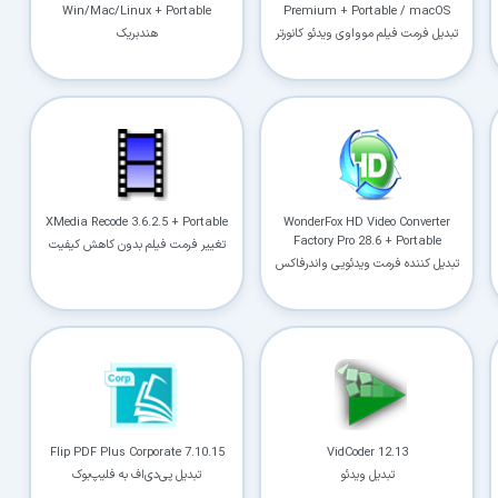
Win/Mac/Linux + Portable
Premium + Portable / macOS
تبدیل فرمت فیلم موواوی ویدئو کانورتر
هندبریک
در حال آماده‌سازی لینک دانلود...
15
XMedia Recode 3.6.2.5 + Portable
WonderFox HD Video Converter
Factory Pro 28.6 + Portable
تغییر فرمت فیلم بدون کاهش کیفیت
تبدیل کننده فرمت ویدئویی واندرفاکس
⚡ اعضای VIP دانلود را بلافاصله و بدون معطلی شروع می‌کنند
۱۹۰,۰۰۰
🛡️ ۱۸ سال سابقه اعتبار
⭐ بیش از
کاربر عضو ویژه
⭐ فقط یک بار عضو شوید؛ همیشه بدون انتظار دانلود کنید
دیگر هیچ‌وقت منتظر نمانید (دانلود فوری)
⚡
Flip PDF Plus Corporate 7.10.15
VidCoder 12.13
حذف کامل صف و زمان انتظار برای تمام فایل‌ها
تبدیل ویدئو
تبدیل پی‌دی‌اف به فلیپ‌بوک