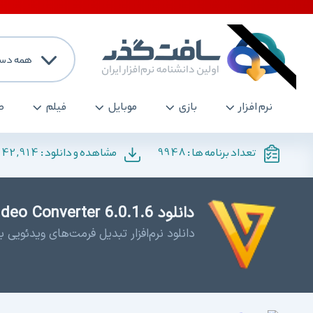
همه دست
نرم افزار
بازی
موبایل
فیلم
ص
142,914
9948
تعداد برنامه ها :
مشاهده و دانلود :
دانلود Freemake Video Converter 6.0.1.6 - تبدیل کننده فرمت ها
دانلود نرم‌افزار تبدیل فرمت‌های ویدئویی