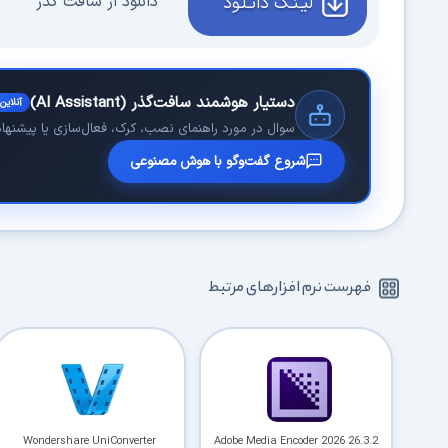
دانلود از سافت گذر
لیـنـک دانـلـود
دستیار هوشمند سافت‌گذر (AI Assistant)
آنلاین
سوال در مورد راهنمای نصب، کرک، فعال‌سازی یا پیشنهاد 
شروع گفت‌وگو با هوش مصنوعی
فهرست نرم افزارهای مرتبط
Wondershare UniConverter
Adobe Media Encoder 2026 26.3.2