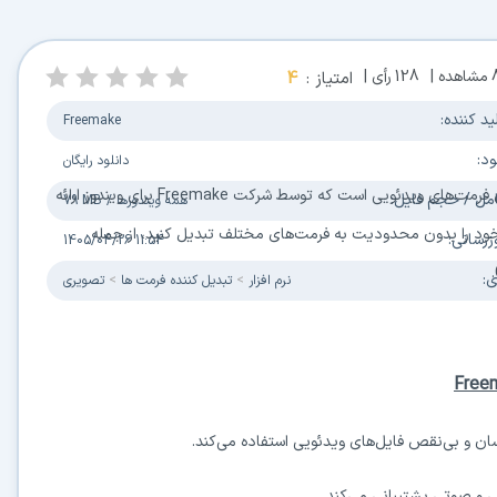
مشاهده |
128
رأی |
امتیاز :
4
ید کننده:
Freemake
ود:
دانلود رایگان
دیل فرمت‌های ویدئویی است که توسط شرکت
Freemake
برای ویندوز ارائه
مل / حجم فایل:
همه ویندوزها
/
79 MB
 خود را بدون محدودیت به فرمت‌های مختلف تبدیل کنید، از جمله
زرسانی:
1405/04/26 11:54
.
ی:
نرم افزار
تبدیل کننده فرمت ها
تصویری
Free
سان و بی‌نقص فایل‌های ویدئویی استفاده می‌کند.