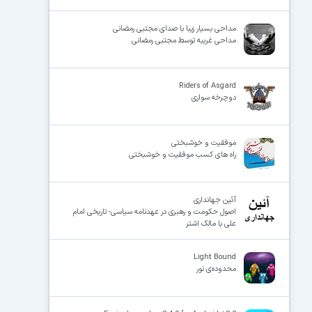
مداحی بسیار زیبا با صدای مجتبی رمضانی
مداحی غریبه توسط مجتبی رمضانی
Riders of Asgard
دوچرخه سواری
موفقیت و خوشبختی
راه های کسب موفقیت و خوشبختی
آئین جهانداری
اصول حکومت و رهبری در عهدنامه سیاسی- تاریخی امام
علی با مالک اشتر
Light Bound
محدوده‌ی نور