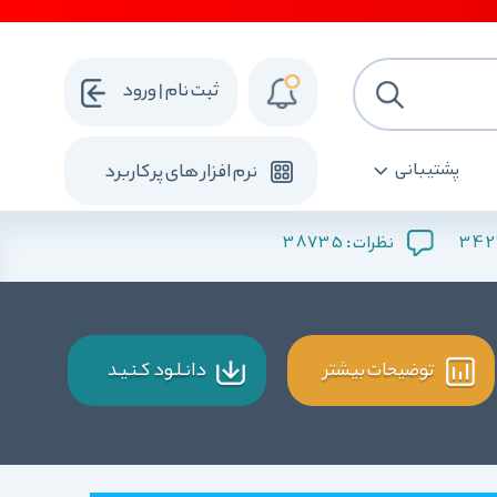
ثبت نام | ورود
پشتیبانی
نرم افزار های پرکاربرد
38735
342
نظرات :
توضیحات بیشتر
دانـلـود کـنـیـد