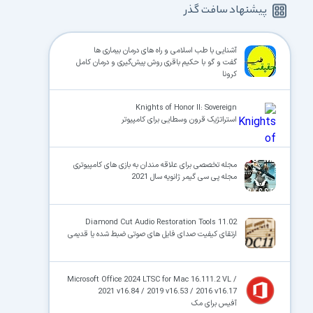
پیشنهاد سافت گذر
آشنایی با طب اسلامی و راه های درمان بیماری ها
گفت و گو با حکیم باقری روش پیش‌گیری و درمان کامل
کرونا
Knights of Honor II: Sovereign
استراتژیک قرون وسطایی برای کامپیوتر
مجله تخصصی برای علاقه مندان به بازی های کامپیوتری
مجله پی سی گیمر ژانویه سال 2021
Diamond Cut Audio Restoration Tools 11.02
ارتقای کیفیت صدای فایل های صوتی ضبط شده یا قدیمی
Microsoft Office 2024 LTSC for Mac 16.111.2 VL /
2021 v16.84 / 2019 v16.53 / 2016 v16.17
آفیس برای مک