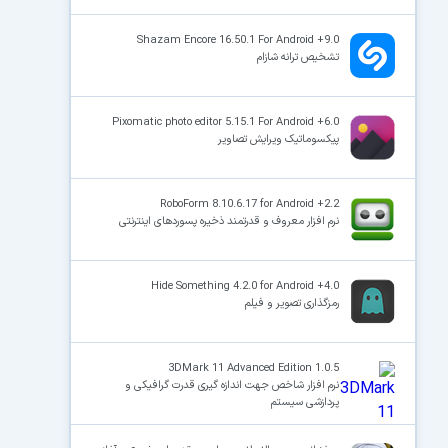
Shazam Encore 16.50.1 For Android +9.0
تشخیص ترانه شازام
Pixomatic photo editor 5.15.1 For Android +6.0
پیکسوماتیک ویرایش تصاویر
RoboForm 8.10.6.17 for Android +2.2
نرم افزار معروف و قدرتمند ذخیره پسوردهای اینترنتی
Hide Something 4.2.0 for Android +4.0
رمزگذاری تصویر و فیلم
3DMark 11 Advanced Edition 1.0.5
نرم افزار شاخص جهت اندازه گیری قدرت گرافیکی و
پردازشی سیستم