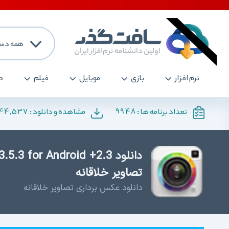
همه دست
نرم افزار
بازی
موبایل
فیلم
ص
144,537
9948
تعداد برنامه ها :
مشاهده و دانلود :
تصاویر خلاقانه
دانلود عکس برداری تصاویر خلاقانه