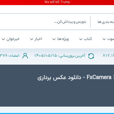
ه بندی ها
وت
کتاب
ویژه ها
اخبار
خبرخوان
378
1405/05/15
812,
آخرین بروزرسانی :
اعضاء :
دانلود FxCamera 3.5.3 for Android +2.3 - دانلود عکس برداری