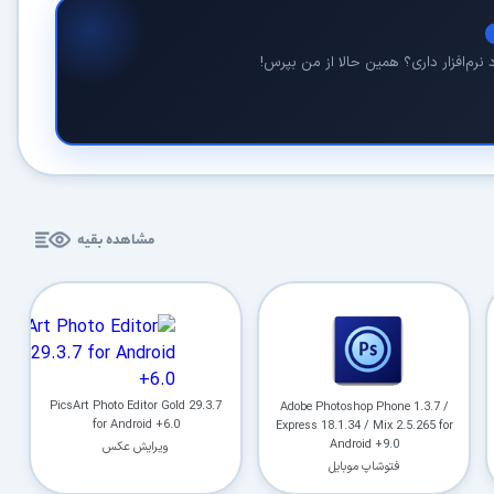
نرم‌افزار داری؟ همین حالا از من بپرس!
در حال آماده‌سازی لینک دانلود...
15
مشاهده بقیه
⚡ اعضای VIP دانلود را بلافاصله و بدون معطلی شروع می‌کنند
۱۹۰,۰۰۰
🛡️ ۱۸ سال سابقه اعتبار
⭐ بیش از
کاربر عضو ویژه
⭐ فقط یک بار عضو شوید؛ همیشه بدون انتظار دانلود کنید
PicsArt Photo Editor Gold 29.3.7
Adobe Photoshop Phone 1.3.7 /
for Android +6.0
Express 18.1.34 / Mix 2.5.265 for
دیگر هیچ‌وقت منتظر نمانید (دانلود فوری)
⚡
Android +9.0
ویرایش عکس
حذف کامل صف و زمان انتظار برای تمام فایل‌ها
فتوشاپ موبایل