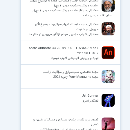
سخنرانی حجت الاسلام مصباحی مقدم با موضوع سرآغاز
امامت و ولایت حضرت مهدی (عج)
سخنرانی سرآغاز امامت و ولایت حضرت مهدی (عج) با
حاج آقا مصباحی مقدم
سخنرانی حجت الاسلام شهاب مرادی با موضوع تأثیر
مهروزی در خانواده
سخنرانی شهاب مرادی با موضوع تأثیر مهروزی در خانواده
Adobe Animate CC 2018 v18.0.1.115 x64 / Mac /
Portable + 2017
تولید و ویرایش انیمیشن ادوب انیمیت
مجله تخصصی اسب سواری و مراقبت از اسب
مجله Pony Magazine ژانویه 2021
Jet Gunner
تفنگدار تندرو
کمبود عزت نفس، ریشه‌ی بسیاری از مشکلات رفتاری و
ذهنی
عزت نفس داروی معجزه آمیز برای رفع مشکلات