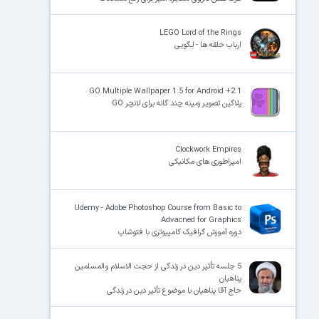
LEGO Lord of the Rings
ارباب حلقه ها - لِـگویی
GO Multiple Wallpaper 1.5 for Android +2.1
پلاگین تصویر زمینه چند گانه برای لانچر GO
Clockwork Empires
امپراطوری های مکانیکی
Udemy - Adobe Photoshop Course from Basic to
Advacned for Graphics
دوره آموزش گرافیک کامپیوتری با فتوشاپ
5 جلسه تأثیر دین در زندگی از حجت الاسلام والمسلمین
پناهیان
حاج آقا پناهیان با موضوع تأثیر دین در زندگی