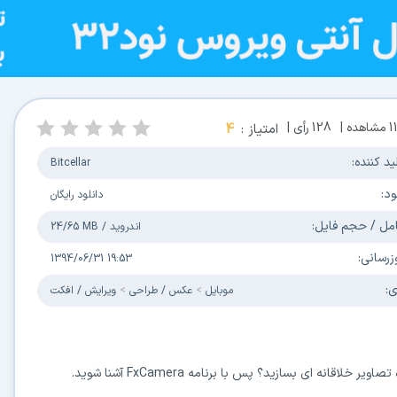
1
مشاهده |
128
رأی |
امتیاز :
4
ید کننده:
Bitcellar
ود:
دانلود رایگان
مل / حجم فایل:
اندروید
/
24/65 MB
زرسانی:
1394/06/31 19:53
ی:
موبایل
عکس / طراحی
ویرایش / افکت
نه ای بسازید؟ پس با برنامه FxCamera آشنا شوید.