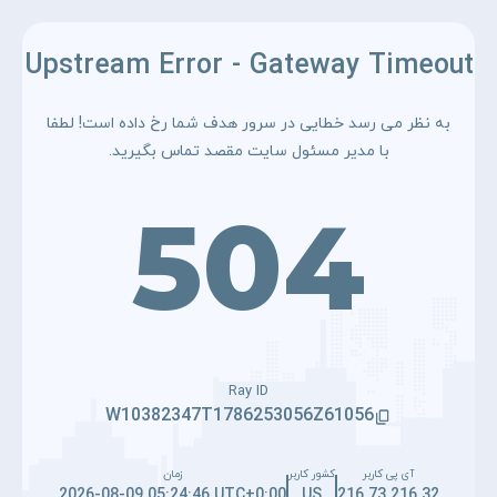
Upstream Error - Gateway Timeout
به نظر می رسد خطایی در سرور هدف شما رخ داده است! لطفا
با مدیر مسئول سایت مقصد تماس بگیرید.
504
Ray ID
W10382347T1786253056Z61056
آی پی کاربر
کشور کاربر
زمان
2026-08-09 05:24:46 UTC+0:00
US
216.73.216.32