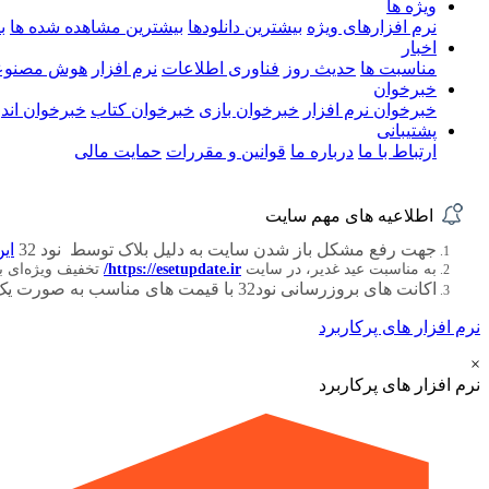
ویژه ها
نرم افزارهای ویژه
بیشترین دانلودها
بیشترین مشاهده شده ها
ب
اخبار
مناسبت ها
حدیث روز
فناوری اطلاعات
نرم افزار
هوش مصنوع
خبرخوان
خبرخوان نرم افزار
خبرخوان بازی
خبرخوان کتاب
خبرخوان اندر
پشتیبانی
ارتباط با ما
درباره ما
قوانین و مقررات
حمایت مالی
اطلاعیه های مهم سایت
جهت رفع مشکل باز شدن سایت به دلیل بلاک توسط نود 32
این
به مناسبت عید غدیر، در سایت
https://esetupdate.ir/
تخفیف ویژه‌ای 
اکانت های بروزرسانی نود32 با قیمت های مناسب به صورت یک ، سه ، شش و دوازده ماهه
نرم افزار های پرکاربرد
×
نرم افزار های پرکاربرد