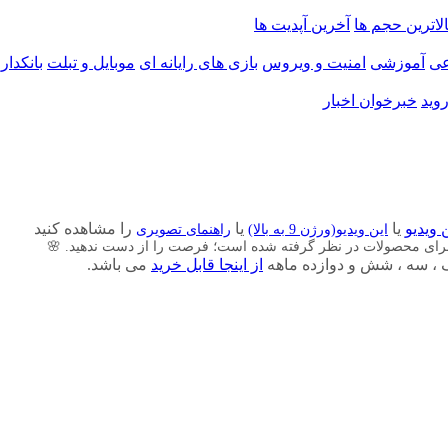
الاترین حجم ها
آخرین آپدیت ها
ی
آموزشی
امنیت و ویروس
بازی های رایانه ای
موبایل و تبلت
بانکدار
وید
خبرخوان اخبار
 ویدیو
یا
یا
را مشاهده کنید
این ویدیو(ورژن 9 به بالا)
راهنمای تصویری
برای محصولات در نظر گرفته شده است؛ فرصت را از دست ندهید. 🌸
از اینجا قابل خرید
می باشد.