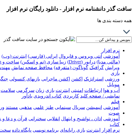
سافت گذر دانشنامه نرم افزار - دانلود رایگان نرم افزار
همه دسته بندی ها
نرم افزار
آموزشی
آنتی ویروس و فایروال
ایرانی (فارسی)
اینترنت (وب)
ب
(مالتی مدیا)
درایور (Driver)
زیبا سازی (تم و اسکین)
ساخت و Rip کردن DVD
ویرایش
گرافیک
گوناگون (متفرقه)
محافظ صفحه نمایش
مهند
بازی
ورزشی
استراتژیک
اکشن
اکشن ماجرایی
بازیهای کنسولی
جنگ
موبایل
آب و هوا
ارتباطات
امنیتی
اینترنت
بازی
زبان
سرگرمی
سلامت
نمایشی / صفحه کلید
کاربردی
کتاب اندرویدی
یادآور
فیلم
آموزشی
انیمیشن
سریال
سینمایی
طنز
علمی
مذهبی
مستند
ور
صوت
آموزشی
اذان ، تواشیح و ابتهال
انقلابی
سخنرانی
قرآن و دعا و 
کتاب
نرم افزار
اینترنت
بازی رایانه‌ای
برنامه نویسی
پایگاه داده
سخت ا