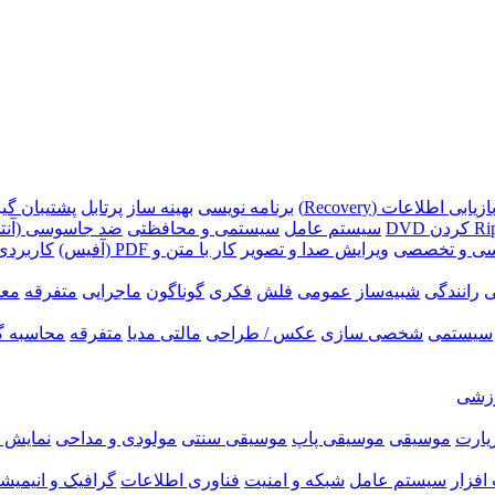
ازیابی اطلاعات (Recovery)
برنامه نویسی
بهینه ساز
پرتابل
پشتیبان گیری (p
سیستم عامل
سیستمی و محافظتی
ضد جاسوسی (آنتی
سی و تخصصی
ویرایش صدا و تصویر
کار با متن و PDF (آفیس)
کاربردی
ی
رانندگی
شبیه‌ساز
عمومی
فلش
فکری
گوناگون
ماجرایی
متفرقه
معم
سیستمی
شخصی سازی
عکس / طراحی
مالتی مدیا
متفرقه
محاسبه گ
زشی
زیارت
موسیقی
موسیقی پاپ
موسیقی سنتی
مولودی و مداحی
نمایش ر
فزار
سیستم عامل
شبکه و امنیت
فناوری اطلاعات
گرافیک و انیمیش