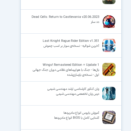
Dead Cells: Return to Castlevania v20.06.2023
دد سلز
Last Knight Rogue Rider Edition v1.351
آخرین شوالیه - نسخه‌ی سوار بر اسب چموش
Wings! Remastered Edition + Update 1
بال‌ها - جنگ با هواپیماهای نظامی دوران جنگ جهانی
اول - نسخه‌ی بازسازی‌شده
زبان کنکور کارشناسی ارشد مهندسی شیمی
درس زبان تخصصی مهندسی شیمی
آموزش بایوس انواع مادربردها
آشنایی کامل با BIOS انواع مادربردها