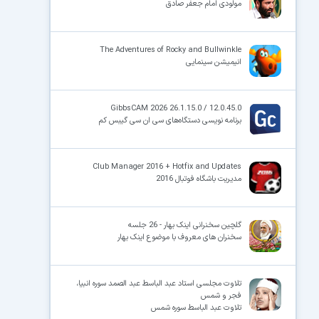
مولودی امام جعفر صادق
The Adventures of Rocky and Bullwinkle
انیمیشن سینمایی
GibbsCAM 2026 26.1.15.0 / 12.0.45.0
برنامه نویسی دستگاه‌های سی ان سی گیبس کم
Club Manager 2016 + Hotfix and Updates
مدیریت باشگاه فوتبال 2016
گلچین سخنرانی اینک بهار - 26 جلسه
سخنران های معروف با موضوع اینک بهار
تلاوت مجلسی استاد عبد الباسط عبد الصمد سوره انبیا،
فجر و شمس
تلاوت عبد الباسط سوره شمس