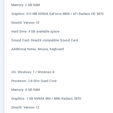
کاربردی
Memory: 2 GB RAM
Graphics: 512 MB NVIDIA GeForce 8800 / ATI Radeon HD 3870
✓
دانلود فوری و بی‌معطلی:
حذف کامل صف و زمان انتظار برای تمام فایل‌ها
DirectX: Version 10
✓
حداکثر سرعت پهنای باند:
استفاده از تمام سرعت اینترنت با ۳۲ کانکشن
Hard Drive: 4 GB available space
✓
ثبات دانلود (Resume):
ادامه دانلود پس از قطع اینترنت و دانلود موازی چند فایل
Sound Card: DirectX compatible Sound Card
✓
آرشیو کامل نسخه‌ها:
دسترسی به تمام نسخه‌های قدیمی نرم‌افزارها
Additional Notes: Mouse, Keyboard
⚡ ارتقا به حساب VIP و دانلود فوری
⭐
فقط کمتر از روزی 1,093 تومان
(معادل ماهیانه 33,250 تومان در اشتراک یک‌ساله)
OS: Windows 7 / Windows 8
قبلاً عضو شدم — ورود به حساب کاربری
Processor: 2.8 GHz Quad Core
Memory: 4 GB RAM
Graphics: 1 GB NVIDIA 460 / AMD Radeon 5870
DirectX: Version 12