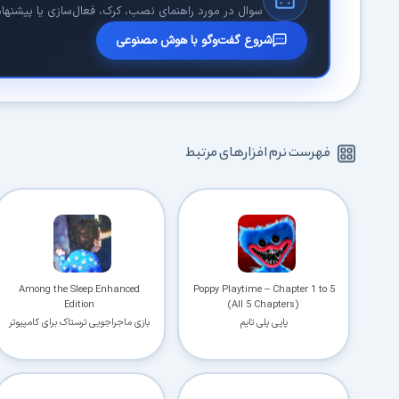
سوال در مورد راهنمای نصب، کرک، فعال‌سازی یا پیشنهاد 
شروع گفت‌وگو با هوش مصنوعی
فهرست نرم افزارهای مرتبط
Among the Sleep Enhanced
Poppy Playtime – Chapter 1 to 5
Edition
(All 5 Chapters)
پاپی پلی تایم
بازی ماجراجویی ترستاک برای کامپیوتر