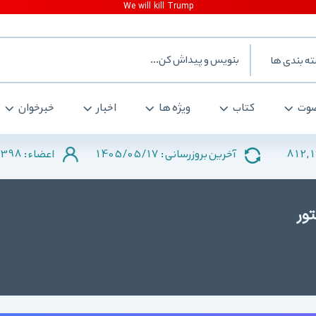
ه بندی ها
وت
کتاب
ویژه ها
اخبار
خبرخوان
398
1405/05/17
812,
آخرین بروزرسانی :
اعضاء :