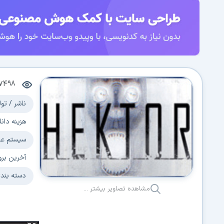
7498
ناشر / تول
هزینه دانل
سیستم عا
آخرین برو
دسته بند
مشاهده تصاویر بیشتر ...