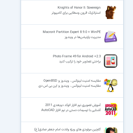
Knights of Honor II: Sovereign
استراتژیک قرون وسطایی برای کامپیوتر
Macrorit Partition Expert 8.9.0 + WinPE
مدیریت پارتیشن‌ها در ویندوز
Photo Frame 49 for Android +2.3
براحتی تصاویر خود را ترکیب کنید
مقایسه امنیت لینوکس ، ویندوز و OpenBSD
مقایسه امنیت لینوکس ، ویندوز و اپن بی اس دی
آموزش تصویری نرم افزار اتوکد دوبعدی 2011
آشنایی با ترسیمات دستی در نرم افزار AutoCAD
گلچین مولودی های ویژه ولادت امام جعفر صادق(ع)