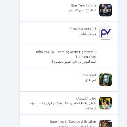
Star Trek: Infinite
استار ترِک برای کامپیوتر
×
Photo Variants 1.5
ویرایش عکس
InfiniteSkills - Learning Adobe Lightroom 5
Training Video
فیلم آموزش نرم افزار ادوبی لایت‌روم 5
Braveheart
شجاع دل
تجارت الکترونیک
آشنایی با جایگاه تجارت الکترونیک در ایران و کسب درآمد
از اینترنت
Ravenmark - Scourge of Estellion
راون‌مارک - امپراتوری در محاصره