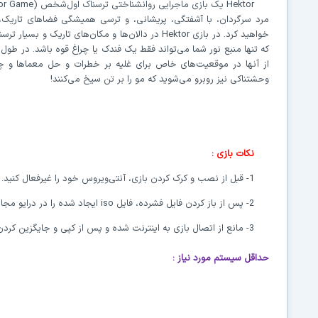
Hektor
یک بازی ماجرایی روانشناختی
ترسناک
اول‌شخص
ror Game)
مرد سرگردان، با آشفتگی، پریشانی، و ترسی همیشگی فضاهای تاریک، 
خواهید کرد. در بازی
Hektor
در دالان‌ها و مکان‌های تاریک و بسیار ترس
که تنها منبع نور شما می‌تواند فقط یک فندک یا چراغ قوه باشد. در طول 
از آنها در موقعیت‌های خاص برای غلیه بر خطرات و حل معماها و چال
وحشتناکی نیز روبرو می‌شوید که مو را بر تن سیخ می‌کنند!
نکات بازی :
1- قبل از نصب و کرک کردن بازی، آنتی‌ویروس خود را غیرفعال کنید.
2- پس از باز کردن فایل‌ فشرده، فایل
iso
ایجاد شده را در درایو مج
3- مانع از اتصال بازی به اینترنت شده و پس از کپی و جایگزین کردن محتویات پوشه‌ی
حداقل سیستم مورد نیاز
: