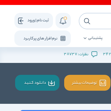
ثبت نام | ورود
پشتیبانی
نرم افزار های پرکاربرد
38737
342
نظرات :
توضیحات بیشتر
دانـلـود کـنـیـد