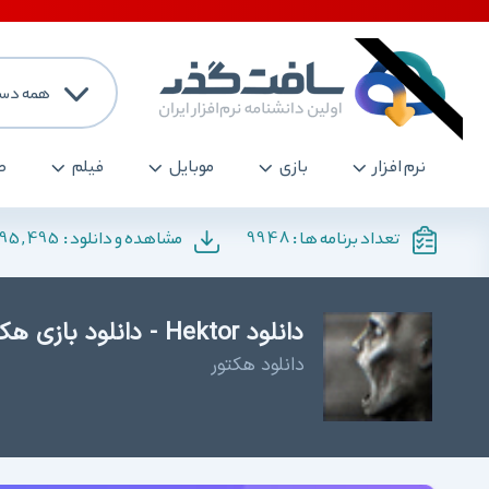
همه دست
نرم افزار
بازی
موبایل
فیلم
ص
195,495
9948
تعداد برنامه ها :
مشاهده و دانلود :
دانلود Hektor - دانلود بازی هکتور
دانلود هکتور