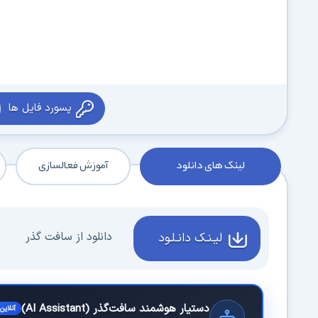
پسورد فایل ها
لینک های دانلود
آموزش فعالسازی
دانلود از سافت گذر
لیـنـک دانـلـود
دستیار هوشمند سافت‌گذر (AI Assistant)
آنلاین