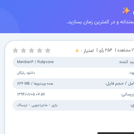
1
مشاهده |
256
رأی |
امتیاز :
5
ید کننده:
Meridian4 / Rubycone
ود:
دانلود رایگان
مل / حجم فایل:
همه ویندوزها
/
836 MB
زرسانی:
1394/01/05 07:57
ی:
بازی
ماجراجویی
ترسناک