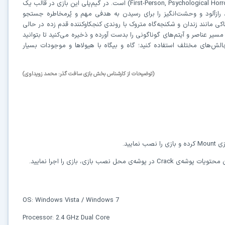
(First-Person, Psychological Hor
است. در گیم‌پلی این بازی در قالب یک
رازآلود و وحشت‌انگیز را برای رسیدن به هدفی مهم و پُرمخاطره جستجو
ناکی مانند زندان و شکنجه‌گاه متروک با روندی کنجکاوکننده قدم زده در حالی
مسیر عناصر و آیتم‌های گوناگونی را بدست آورده و ذخیره می‌کنید تا بتوانید
ش‌های مختلف استفاده کنید؛ گاه و بیگاه با هیولاها و موجودات بسیار
(توضیحات از کارشناس بخش بازی سافت گذر: محمد زویداوی)
در حال آماده‌سازی لینک دانلود...
15
⚡ اعضای VIP دانلود را بلافاصله و بدون معطلی شروع می‌کنند
ازی
Mount
کرده و بازی را نصب نمایید.
Crack
در پوشه‌ی محل نصب بازی، بازی را اجرا نمایید.
۱۹۰,۰۰۰
🛡️ ۱۸ سال سابقه اعتبار
⭐ بیش از
کاربر عضو ویژه
⭐ با عضویت ویژه، تمام محدودیت‌ها را بردارید:
OS: Windows Vista / Windows 7
دستیار هوشمند AI (ویژه اعضای VIP)
Processor: 2.4 GHz Dual Core
🤖
پاسخ‌گویی فوری به خطاهای نصب، راهنمای خط به‌خط کرک و پیشنهاد نرم‌افزارهای