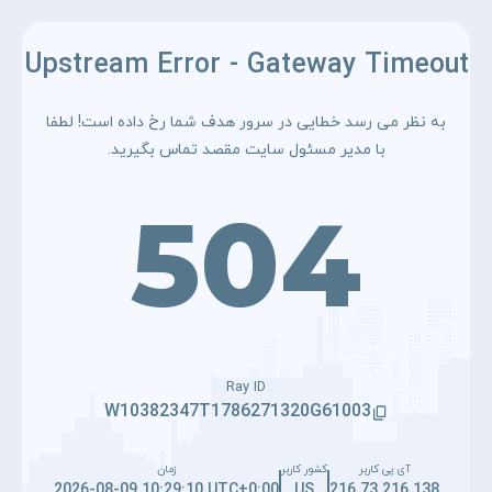
Upstream Error - Gateway Timeout
به نظر می رسد خطایی در سرور هدف شما رخ داده است! لطفا
با مدیر مسئول سایت مقصد تماس بگیرید.
504
Ray ID
W10382347T1786271320G61003
آی پی کاربر
کشور کاربر
زمان
2026-08-09 10:29:10 UTC+0:00
US
216.73.216.138